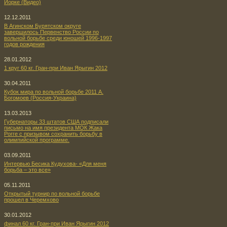
Йорке (Видео)
12.12.2011
В Агинском Бурятском округе
завершилось Первенство России по
вольной борьбе среди юношей 1996-1997
годов рождения
28.01.2012
1 круг 60 кг. Гран-при Иван Ярыгин 2012
30.04.2011
Кубок мира по вольной борьбе 2011 А.
Богомоев (Россия-Украина)
13.03.2013
Губернаторы 33 штатов США подписали
письмо на имя президента МОК Жака
Рогге с призывом сохранить борьбу в
олимпийской программе.
03.09.2011
Интервью Бесика Кудухова- «Для меня
борьба – это все»
05.11.2011
Открытый турнир по вольной борьбе
прошел в Черемхово
30.01.2012
финал 60 кг. Гран-при Иван Ярыгин 2012