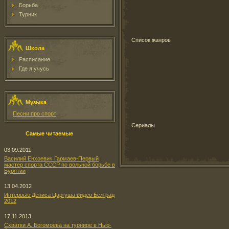
Борьба
Турник
Список жанров
Школа
Расписание
Где я учусь
Музыка
Песни про спорт
Cериалы
Самые читаемые
03.09.2011
Василий Енхоевич Гармаев-Первый
мастер спорта СССР по вольной борьбе в
Бурятии
13.04.2012
Интервью Дениса Царгуша видео Белград
2012
17.11.2013
Схватки А. Богомоева на турнире в Нью-