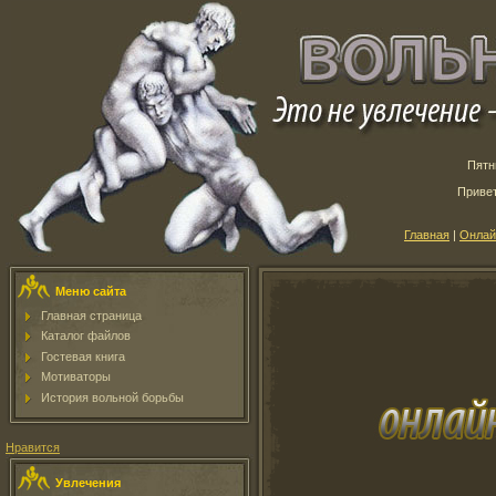
Пятн
Приве
Главная
|
Онлай
Меню сайта
Главная страница
Каталог файлов
Гостевая книга
Мотиваторы
История вольной борьбы
Нравится
Увлечения