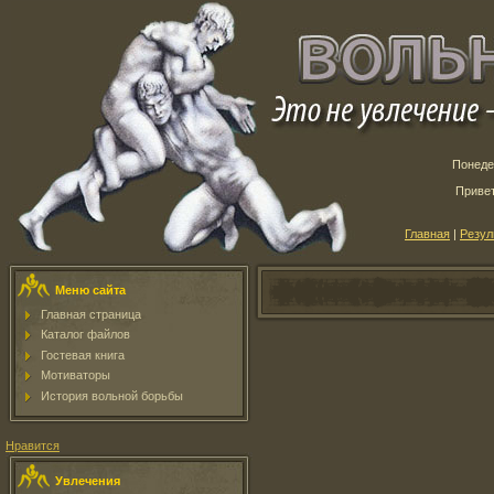
Понедел
Приве
Главная
|
Резул
Меню сайта
Главная страница
Каталог файлов
Гостевая книга
Мотиваторы
История вольной борьбы
Нравится
Увлечения