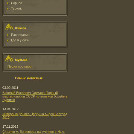
Борьба
Турник
Школа
Расписание
Где я учусь
Музыка
Песни про спорт
Самые читаемые
03.09.2011
Василий Енхоевич Гармаев-Первый
мастер спорта СССР по вольной борьбе в
Бурятии
13.04.2012
Интервью Дениса Царгуша видео Белград
2012
17.11.2013
Схватки А. Богомоева на турнире в Нью-