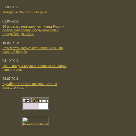
21.09.2011
Интервью Виктора Лебедева
01.06.2011
14 апреля стартовал чемпионат России
по вольной борьбе среди юниоров в
городе Владикавказ.
10.03.2012
Результаты чепионата Европы 2012 по
вольной борьбе
03.10.2011
Гран-При Д.П.Коркина: главные сенсации
первого дня.
29.07.2011
Бувайсар Сайтиев возвращается в
большой спорт!