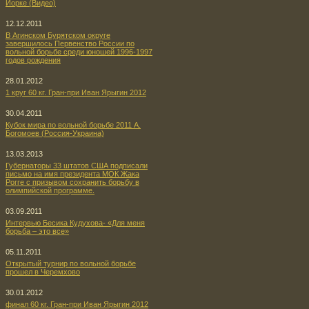
Йорке (Видео)
12.12.2011
В Агинском Бурятском округе
завершилось Первенство России по
вольной борьбе среди юношей 1996-1997
годов рождения
28.01.2012
1 круг 60 кг. Гран-при Иван Ярыгин 2012
30.04.2011
Кубок мира по вольной борьбе 2011 А.
Богомоев (Россия-Украина)
13.03.2013
Губернаторы 33 штатов США подписали
письмо на имя президента МОК Жака
Рогге с призывом сохранить борьбу в
олимпийской программе.
03.09.2011
Интервью Бесика Кудухова- «Для меня
борьба – это все»
05.11.2011
Открытый турнир по вольной борьбе
прошел в Черемхово
30.01.2012
финал 60 кг. Гран-при Иван Ярыгин 2012