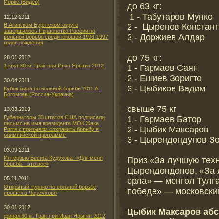
Йорке (Видео)
до 63 кг:
1 - Табутаров Мунко
12.12.2011
2 - Цыренов Констан
В Агинском Бурятском округе
завершилось Первенство России по
3 - Доржиев Алдар
вольной борьбе среди юношей 1996-1997
годов рождения
до 75 кг:
28.01.2012
1 круг 60 кг. Гран-при Иван Ярыгин 2012
1 - Гармаев Саян
2 - Ешиев Зоригто
30.04.2011
3 - Цыбиков Вадим
Кубок мира по вольной борьбе 2011 А.
Богомоев (Россия-Украина)
свыше 75 кг
13.03.2013
1 - Гармаев Батор
Губернаторы 33 штатов США подписали
письмо на имя президента МОК Жака
2 - Цыбик Максаров
Рогге с призывом сохранить борьбу в
олимпийской программе.
3 - Цырендондупов Зо
03.09.2011
Интервью Бесика Кудухова- «Для меня
Приз «За лучшую техн
борьба – это все»
Цырендондопов, «За 
05.11.2011
орла» — монгол Тулга
Открытый турнир по вольной борьбе
победе» — московски
прошел в Черемхово
30.01.2012
Цыбик Максаров абс
финал 60 кг. Гран-при Иван Ярыгин 2012