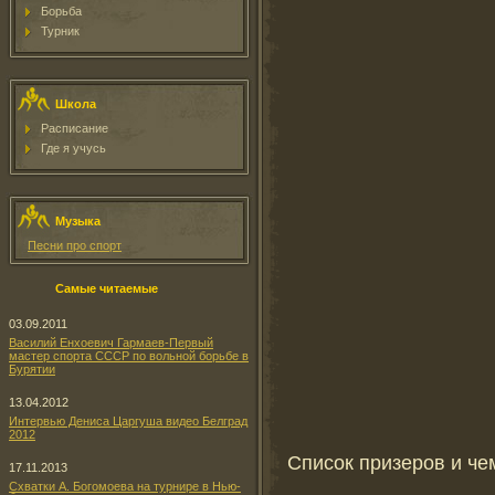
Борьба
Турник
Школа
Расписание
Где я учусь
Музыка
Песни про спорт
Самые читаемые
03.09.2011
Василий Енхоевич Гармаев-Первый
мастер спорта СССР по вольной борьбе в
Бурятии
13.04.2012
Интервью Дениса Царгуша видео Белград
2012
Список призеров и че
17.11.2013
Схватки А. Богомоева на турнире в Нью-