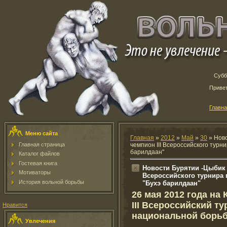
Субб
Приве
Главн
Меню сайта
Главная
»
2012
»
Май
»
30
» Нов
Главная страница
чемпион III Всероссийского турн
барилдаан"
Каталог файлов
Гостевая книга
Новости Бурятии -Цыбик
Мотиваторы
Всероссийского турнира
История вольной борьбы
"Бухэ барилдаан"
26 мая 2012 года на
III Всероссийский т
Нравится
национальной борьб
Увлечения