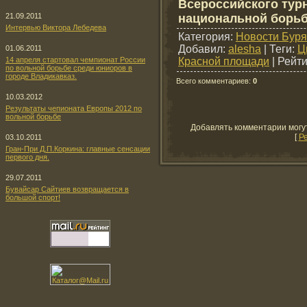
Всероссийского тур
национальной борьб
21.09.2011
Интервью Виктора Лебедева
Категория
:
Новости Буря
Добавил
:
alesha
|
Теги
:
Ц
01.06.2011
Красной площади
|
Рейти
14 апреля стартовал чемпионат России
по вольной борьбе среди юниоров в
городе Владикавказ.
Всего комментариев
:
0
10.03.2012
Результаты чепионата Европы 2012 по
вольной борьбе
Добавлять комментарии могу
[
Р
03.10.2011
Гран-При Д.П.Коркина: главные сенсации
первого дня.
29.07.2011
Бувайсар Сайтиев возвращается в
большой спорт!