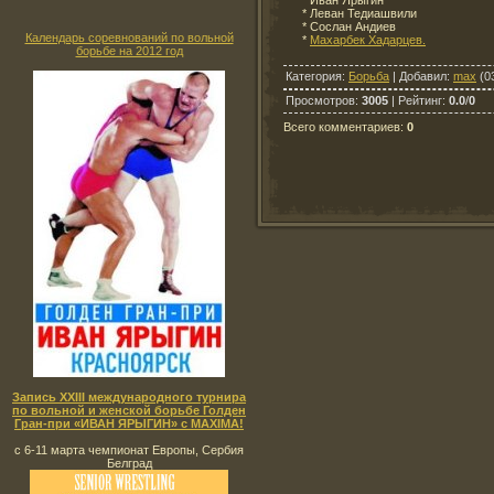
* Леван Тедиашвили
* Сослан Андиев
Календарь соревнований по вольной
*
Махарбек Хадарцев.
борьбе на 2012 год
Категория
:
Борьба
|
Добавил
:
max
(03
Просмотров
:
3005
|
Рейтинг
:
0.0
/
0
Всего комментариев
:
0
Запись XXIII международного турнира
по вольной и женской борьбе Голден
Гран-при «ИВАН ЯРЫГИН» с MAXIMA!
с 6-11 марта чемпионат Европы, Сербия
Белград