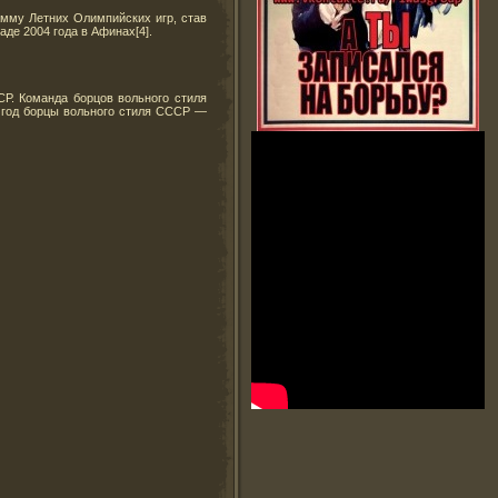
рамму Летних Олимпийских игр, став
де 2004 года в Афинах[4].
Р. Команда борцов вольного стиля
6 год борцы вольного стиля СССР —