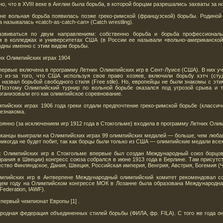
о, что в XVIII веке в Англии была борьба, в которой борцам разрешались захваты за но
не вольная борьба появилась позже греко-римской (французской) борьбы. Родиной 
называлась «catch-as-catch-can» (Catch wrestling).
звиваться по двум направлениям: собственно борьба и борьба профессиональн
м в колледжах и университетах США (в России ее называли «вольно-американской
дны именно с этим видом борьбы.
их Олимпийских играх 1904
первые включена в программу Летних Олимпийских игр в Сент-Луисе (США). В них уч
из-за того, что США используя свое право хозяев, включили борьбу кэтч (студ
назвал борьбой свободного стиля (Free stile). Но, европейцы не были знакомы с эт
 Поэтому Олимпийский турнир по вольной борьбе оказался под угрозой срыва и 
ганизовали его как олимпийское соревнование.
йских играх 1906 года греки отдали предпочтение греко-римской борьбе (классич
незнакома.
янно (за исключением игр 1912 года в Стокгольме) входила в программу Летних Олим
риканцы выиграли на Олимпийских играх 99 олимпийских медалей — больше, чем любая
никогда не будет побит, так как борцы были только из США — олимпийские медали всех
 Олимпийских игр в Стокгольме впервые был создан Международный союз борцов (не
рания в Швеции) конгресс союза собрался в июне 1913 года в Берлине. Там присутс
ство Финляндское, Дания, Швеция, Российская империя, Венгрия, Австрия, Богемия (Ч
импийских игр в Антверпене Международный олимпийский комитет рекомендовал с
щем году на Олимпийском конгрессе МОК в Лозанне была образована Международн
 Federation, IAWF).
 первый чемпионат Европы [1] .
родная федерация объединенных стилей борьбы (ФИЛА, фр. FILA). С того же года о