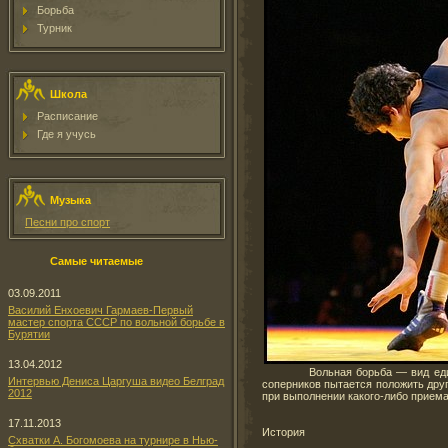
Борьба
Турник
Школа
Расписание
Где я учусь
Музыка
Песни про спорт
Самые читаемые
03.09.2011
Василий Енхоевич Гармаев-Первый
мастер спорта СССР по вольной борьбе в
Бурятии
13.04.2012
Вольная борьба — вид единоборст
Интервью Дениса Царгуша видео Белград
соперников пытается положить друг
2012
при выполнении какого-либо приема
17.11.2013
История
Схватки А. Богомоева на турнире в Нью-