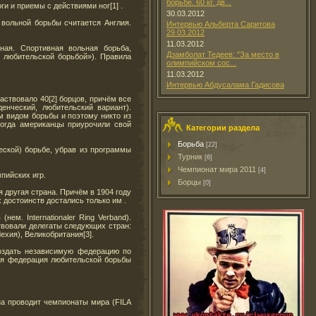
борьбе. 60 кг. дв...
ги и приемы с действиями ног[1] .
30.03.2012
вольной борьбы считается Англия.
Интервью Альберта Саритова
29.03.2012
11.03.2012
ая. Спортивная вольная борьба,
Дзамболат Тедеев: "За место в
 любительской борьбой»). Правила
олимпийском сос...
11.03.2012
Интервью Абдусалама Гадисова
аствовало 40[2] борцов, причём все
енческий, любительский вариант).
им видом борьбы и поэтому никто из
тогда американцы приурочили свой
Категории раздела
Борьба
[22]
еской) борьбе, убрав из программы
Турник
[6]
Чемпионат мира 2011
[4]
пийских игр.
Борцы
[0]
 другая страна. Причём в 1904 году
 достоинств достались только им .
м. Internationaler Ring Verband).
твовали делегаты следующих стран:
ехия), Великобритания[3].
оздать независимую федерацию по
ая федерация любительской борьбы
на проводит чемпионаты мира (FILA