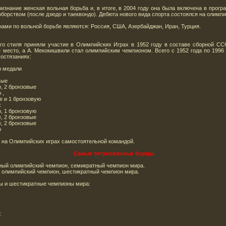
изнание женская вольная борьба и, в итоге, в 2004 году она была включена в прог
орством (после дзюдо и таеквондо). Дебюта нового вида спорта состоялся на олимпиа
ами по вольной борьбе являются: Россия, США, Азербайджан, Иран, Турция.
го стиля приняли участие в Олимпийских Играх в 1952 году в составе сборной ССС
 место, а А. Мекокишвили стал олимпийским чемпионом. Всего с 1952 года по 199
остязаниях:
ю медали
вые
, 2 бронзовые
 ,
е и 1 бронзовую
х
, 1 бронзовую
, 2 бронзовые
, 2 бронзовые
ю
а на Олимпийских играх самостоятельной командой.
Самые титулованные борцы
ый олимпийский чемпион, семикратный чемпион мира.
й олимпийский чемпион, шестикратный чемпион мира.
ы и шестикратные чемпионы мира:
: