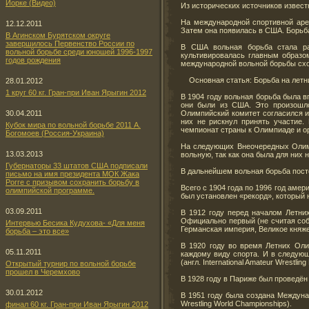
Йорке (Видео)
Из исторических источников известн
На международной спортивной аре
12.12.2011
Затем она появилась в США. Борьба 
В Агинском Бурятском округе
завершилось Первенство России по
В США вольная борьба стала ра
вольной борьбе среди юношей 1996-1997
культивировалась главным образо
годов рождения
международной вольной борьбы схо
Основная статья: Борьба на летн
28.01.2012
1 круг 60 кг. Гран-при Иван Ярыгин 2012
В 1904 году вольная борьба была в
они были из США. Это произошло 
Олимпийский комитет согласился и 
30.04.2011
них не рискнул принять участие.
Кубок мира по вольной борьбе 2011 А.
чемпионат страны к Олимпиаде и ор
Богомоев (Россия-Украина)
На следующих Внеочередных Олимпи
13.03.2013
вольную, так как она была для них 
Губернаторы 33 штатов США подписали
В дальнейшем вольная борьба посто
письмо на имя президента МОК Жака
Рогге с призывом сохранить борьбу в
Всего с 1904 года по 1996 год аме
олимпийской программе.
был установлен «рекорд», который 
03.09.2011
В 1912 году перед началом Летних
Официально первый (не считая соб
Интервью Бесика Кудухова- «Для меня
Германская империя, Великое княже
борьба – это все»
В 1920 году во время Летних Ол
05.11.2011
каждому виду спорта. И в следую
(англ. International Amateur Wrestling
Открытый турнир по вольной борьбе
прошел в Черемхово
В 1928 году в Париже был проведён
30.01.2012
В 1951 году была создана Междуна
Wrestling World Championships).
финал 60 кг. Гран-при Иван Ярыгин 2012