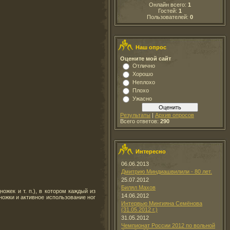
Онлайн всего:
1
Гостей:
1
Пользователей:
0
Наш опрос
Оцените мой сайт
Отлично
Хорошо
Неплохо
Плохо
Ужасно
Результаты
|
Архив опросов
Всего ответов:
290
Интересно
06.06.2013
Дмитрию Миндиашвилили - 80 лет.
25.07.2012
Билял Махов
ек и т. п.), в котором каждый из
14.06.2012
ножки и активное использование ног
Интервью Мингияна Семёнова
(31.05.2012 г.)
31.05.2012
Чемпионат России 2012 по вольной