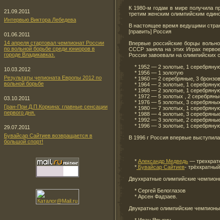
К 1980-м годам в мире получила пр
21.09.2011
третим женским олимпийским единоб
Интервью Виктора Лебедева
В настоящее время ведущими стран
[править] Россия
01.06.2011
14 апреля стартовал чемпионат России
Впервые российские борцы вольно
по вольной борьбе среди юниоров в
СССР заняла на этих Играх первое
городе Владикавказ.
России завоевали на олимпийских с
* 1952 — 2 золотые, 1 серебряну
10.03.2012
* 1956 — 1 золотую
Результаты чепионата Европы 2012 по
* 1960 — 2 серебряные, 3 бронзо
вольной борьбе
* 1964 — 2 золотые, 1 серебряную
* 1968 — 2 золотые, 1 серебряную
* 1972 — 5 золотых , 2 серебряны
03.10.2011
* 1976 — 5 золотых, 3 серебряны
Гран-При Д.П.Коркина: главные сенсации
* 1980 — 7 золотых, 1 серебряную
первого дня.
* 1988 — 4 золотые, 3 серебряные
* 1992 — 3 золотые, 2 серебряные
* 1996 — 3 золотые, 1 серебряну
29.07.2011
Бувайсар Сайтиев возвращается в
В 1996 г Россия впервые выступил
большой спорт!
*
Александр Медведь
— трехкратн
*
Бувайсар Сайтиев
- трёхкратны
Двухкратные олимпийские чемпион
* Сергей Белоглазов
* Арсен Фадзаев.
Двукратные олимпийские чемпионы
* Иван Ярыгин