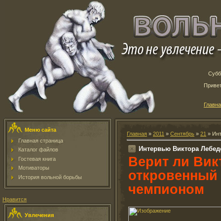
Субб
Приве
Главн
Меню сайта
Главная
»
2011
»
Сентябрь
»
21
» Инт
Главная страница
Интервью Виктора Лебед
Каталог файлов
Верит ли Вик
Гостевая книга
Мотиваторы
откровенный 
История вольной борьбы
чемпионом
Нравится
Увлечения