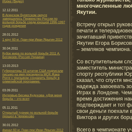
Йорке (Видео)
многочисленные лю
12.12.2011
Якутии.
В Агинском Бурятском округе
завершилось Первенство России по
вольной борьбе среди юношей 1996-1997
Встречу открыл руков
годов рождения
печати и телерадиов
28.01.2012
зачитавший приветст
1 круг 60 кг. Гран-при Иван Ярыгин 2012
Якутии Егора Борисов
– земляков чемпиона.
30.04.2011
Кубок мира по вольной борьбе 2011 А.
Богомоев (Россия-Украина)
Со вступительным сл
13.03.2013
заместитель министра
Губернаторы 33 штатов США подписали
спорту республики Юр
письмо на имя президента МОК Жака
Рогге с призывом сохранить борьбу в
сказал, что спустя мн
олимпийской программе.
надежда завоевать з
03.09.2011
Играх в Лондоне. Чем
Интервью Бесика Кудухова- «Для меня
время достижения на
борьба – это все»
подтверждает и тот фа
05.11.2011
свои деньги поехали 
Открытый турнир по вольной борьбе
Виктора и других борц
прошел в Черемхово
30.01.2012
Всего в чемпионате у
финал 60 кг. Гран-при Иван Ярыгин 2012