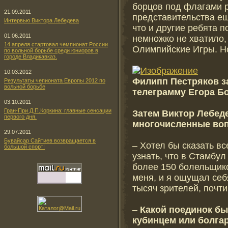
борцов под флагами р
21.09.2011
представительства ещ
Интервью Виктора Лебедева
что и другие ребята п
01.06.2011
немножко не хватило,
14 апреля стартовал чемпионат России
Олимпийские Игры. Но
по вольной борьбе среди юниоров в
городе Владикавказ.
10.03.2012
Филипп Пестряков з
Результаты чепионата Европы 2012 по
вольной борьбе
телеграмму Егора Б
03.10.2011
Гран-При Д.П.Коркина: главные сенсации
Затем Виктор Лебеде
первого дня.
многочисленные во
29.07.2011
Бувайсар Сайтиев возвращается в
– Хотел бы сказать в
большой спорт!
узнать, что в Стамбул
более 150 болельщик
меня, и я ощущал себ
тысяч зрителей, почти
–
Какой поединок б
кубинцем или болга