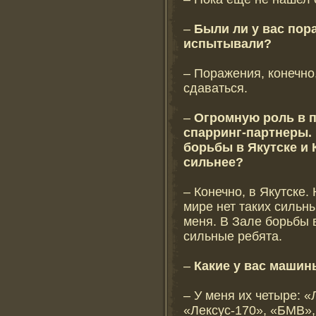
–
Были ли у вас пор
испытывали?
– Поражения, конечно,
сдаваться.
–
Огромную роль в п
спарринг-партнеры.
борьбы в Якутске и 
сильнее?
– Конечно, в Якутске.
мире нет таких сильны
меня. В Зале борьбы 
сильные ребята.
–
Какие у вас машин
– У меня их четыре: 
«Лексус-170», «БМВ»,