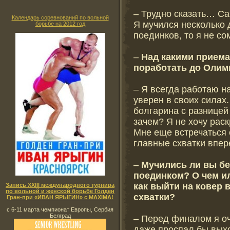
– Трудно сказать… Са
Календарь соревнований по вольной
Я мучился несколько д
борьбе на 2012 год
поединков, то я не с
–
Над какими прием
поработать до Оли
– Я всегда работаю н
уверен в своих силах
болгарина с разницей
зачем? Я не хочу раск
Мне еще встречаться 
главные схватки впер
–
Мучились ли вы б
поединком? О чем ил
как выйти на ковер
Запись XXIII международного турнира
по вольной и женской борьбе Голден
схватки?
Гран-при «ИВАН ЯРЫГИН» с MAXIMA!
с 6-11 марта чемпионат Европы, Сербия
Белград
– Перед финалом я о
даже проспал бы выхо