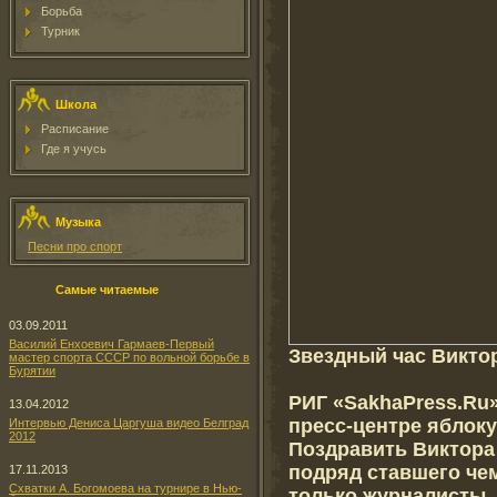
Борьба
Турник
Школа
Расписание
Где я учусь
Музыка
Песни про спорт
Самые читаемые
03.09.2011
Василий Енхоевич Гармаев-Первый
Звездный час Викто
мастер спорта СССР по вольной борьбе в
Бурятии
РИГ «SakhaPress.Ru
13.04.2012
пресс-центре яблоку
Интервью Дениса Царгуша видео Белград
2012
Поздравить Виктора 
подряд ставшего че
17.11.2013
Схватки А. Богомоева на турнире в Нью-
только журналисты, 