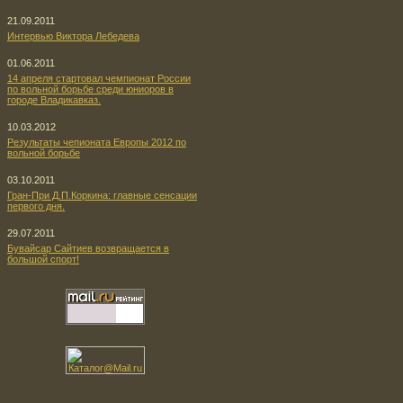
21.09.2011
Интервью Виктора Лебедева
01.06.2011
14 апреля стартовал чемпионат России
по вольной борьбе среди юниоров в
городе Владикавказ.
10.03.2012
Результаты чепионата Европы 2012 по
вольной борьбе
03.10.2011
Гран-При Д.П.Коркина: главные сенсации
первого дня.
29.07.2011
Бувайсар Сайтиев возвращается в
большой спорт!