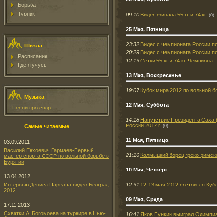
Борьба
Турник
09:10
Видео финала 55 кг и 74 кг.
(0)
25 Мая, Пятница
23:32
Видео с чемпионата России по
Школа
20:29
Видео с чемпионата России по
Расписание
12:13
Сетки 55 кг и 74 кг. Чемпиона
Где я учусь
13 Мая, Воскресенье
19:07
Кубок мира 2012 по вольной б
Музыка
12 Мая, Суббота
Песни про спорт
14:18
Напутствие Президента Саха (
России 2012 г.
(0)
Самые читаемые
11 Мая, Пятница
03.09.2011
Василий Енхоевич Гармаев-Первый
21:16
Калмыцкий борец греко-римск
мастер спорта СССР по вольной борьбе в
Бурятии
10 Мая, Четверг
13.04.2012
12:31
12-13 мая 2012 состоится Куб
Интервью Дениса Царгуша видео Белград
2012
09 Мая, Среда
17.11.2013
Схватки А. Богомоева на турнире в Нью-
16:41
Яков Пункин выиграл Олимпиад