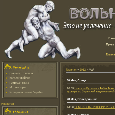
Пятн
Приве
Главн
Меню сайта
Главная
»
2012
»
Май
Главная страница
Каталог файлов
30 Мая, Среда
Гостевая книга
Мотиваторы
10:39
Новости Бурятии -Цыбик Макс
турнира по бурятской национальной
История вольной борьбы
28 Мая, Понедельник
Нравится
14:36
ЧЕМПИОНАТ РОССИИ-2012 С
Увлечения
26 Мая, Суббота