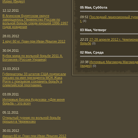
Йорке (Видео)
05 Мая, Суббота
12.12.2011
В Агинском Бурятском округе
09:51
Последний лицензионный турн
завершилось Первенство России по
г.
(4)
вольной борьбе среди юношей 1996-1997
годов рождения
03 Мая, Четверг
28.01.2012
22:21
27-28 апреля 2012 г. Чемпион
1 круг 60 кг. Гран-при Иван Ярыгин 2012
борьбе
(0)
30.04.2011
02 Мая, Среда
Кубок мира по вольной борьбе 2011 А.
Богомоев (Россия-Украина)
10:38
Интервью Магомеда Магомеда
(видео)
(0)
13.03.2013
Губернаторы 33 штатов США подписали
письмо на имя президента МОК Жака
Рогге с призывом сохранить борьбу в
олимпийской программе.
03.09.2011
Интервью Бесика Кудухова- «Для меня
борьба – это все»
05.11.2011
Открытый турнир по вольной борьбе
прошел в Черемхово
30.01.2012
финал 60 кг. Гран-при Иван Ярыгин 2012