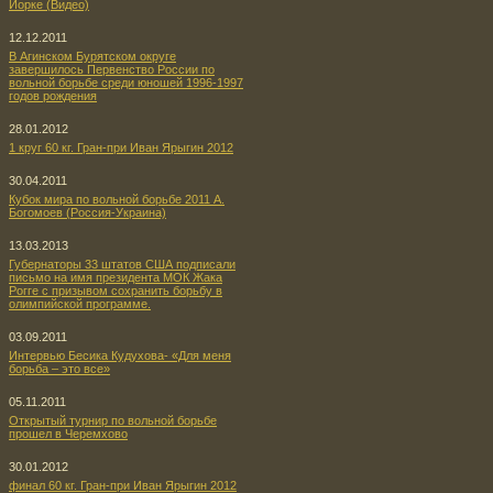
Йорке (Видео)
12.12.2011
В Агинском Бурятском округе
завершилось Первенство России по
вольной борьбе среди юношей 1996-1997
годов рождения
28.01.2012
1 круг 60 кг. Гран-при Иван Ярыгин 2012
30.04.2011
Кубок мира по вольной борьбе 2011 А.
Богомоев (Россия-Украина)
13.03.2013
Губернаторы 33 штатов США подписали
письмо на имя президента МОК Жака
Рогге с призывом сохранить борьбу в
олимпийской программе.
03.09.2011
Интервью Бесика Кудухова- «Для меня
борьба – это все»
05.11.2011
Открытый турнир по вольной борьбе
прошел в Черемхово
30.01.2012
финал 60 кг. Гран-при Иван Ярыгин 2012