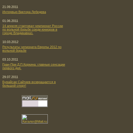
21.09.2011
Интервью Виктора Лебедева
01.06.2011
14 апреля стартовал чемпионат России
по вольной борьбе среди юниоров в
городе Владикавказ.
10.03.2012
Результаты чепионата Европы 2012 по
вольной борьбе
03.10.2011
Гран-При Д.П.Коркина: главные сенсации
первого дня.
29.07.2011
Бувайсар Сайтиев возвращается в
большой спорт!