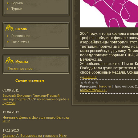
Борьба
Турник
Школа
2004 году, и тогда хозяева впе
Расписание
трофея, победив в финале росси
Где я учусь
азербайджанцы повторили этот у
третьими, пропустив вперед ир
мира российскую дружину. Помим
победу поведут сборные США, Яп
Белоруссии.
Музыка
Жеребьевка состоится 11 мая. К
Победители групп встретятся в 
Песни про спорт
споре бронзовые медали. Офиц
дальше »
Самые читаемые
Категория:
Новости
|
Просмотров:
2
Комментарии (7)
03.09.2011
Василий Енхоевич Гармаев-Первый
мастер спорта СССР по вольной борьбе в
Бурятии
13.04.2012
Интервью Дениса Царгуша видео Белград
2012
17.11.2013
Схватки А. Богомоева на турнире в Нью-