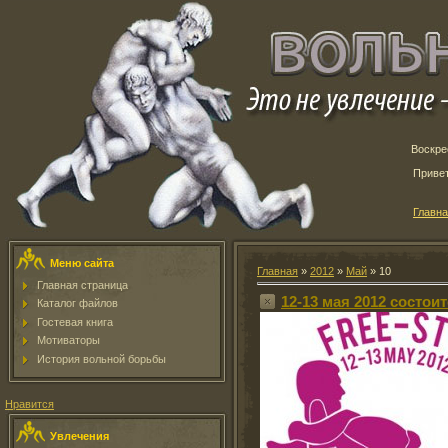
Воскрес
Приве
Главн
Меню сайта
Главная
»
2012
»
Май
»
10
Главная страница
12-13 мая 2012 состои
Каталог файлов
Гостевая книга
Мотиваторы
История вольной борьбы
Нравится
Увлечения