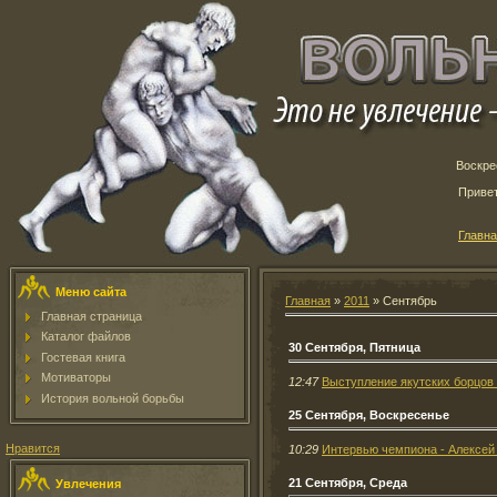
Воскрес
Приве
Главн
Меню сайта
Главная
»
2011
»
Сентябрь
Главная страница
Каталог файлов
30 Сентября, Пятница
Гостевая книга
Мотиваторы
12:47
Выступление якутских борцов 
История вольной борьбы
25 Сентября, Воскресенье
Нравится
10:29
Интервью чемпиона - Алексей 
21 Сентября, Среда
Увлечения