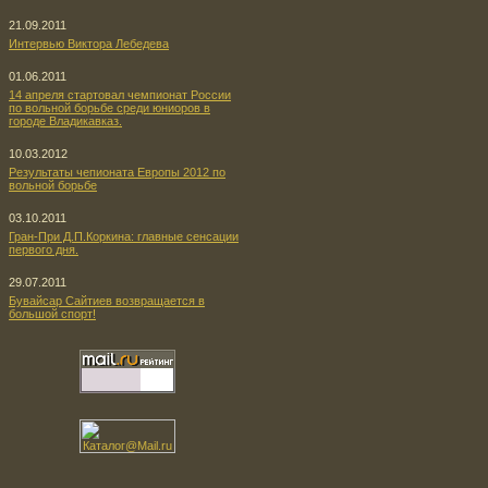
21.09.2011
Интервью Виктора Лебедева
01.06.2011
14 апреля стартовал чемпионат России
по вольной борьбе среди юниоров в
городе Владикавказ.
10.03.2012
Результаты чепионата Европы 2012 по
вольной борьбе
03.10.2011
Гран-При Д.П.Коркина: главные сенсации
первого дня.
29.07.2011
Бувайсар Сайтиев возвращается в
большой спорт!