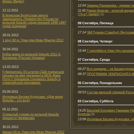
Йорке (Видео)
12:04
Замира Рахманова - первая че
12.12.2011
11:45
Роман Власов - золотой медал
(74 кг) (видео)
(1)
В Агинском Бурятском округе
завершилось Первенство России по
вольной борьбе среди юношей 1996-1997
09 Сентября, Пятница
годов рождения
17:14
ЧМ(Турция-Стамбул) Якутские
28.01.2012
1 круг 60 кг. Гран-при Иван Ярыгин 2012
08 Сентября, Четверг
30.04.2011
15:44
7 сентября в Улан-Удэ началис
Кубок мира по вольной борьбе 2011 А.
Богомоев (Россия-Украина)
07 Сентября, Среда
13.03.2013
09:27
Вся надежда – на Базаргуруев
Губернаторы 33 штатов США подписали
08:37
ПРОГРАММА ЧЕМПИОНАТА МИРА
письмо на имя президента МОК Жака
Рогге с призывом сохранить борьбу в
олимпийской программе.
05 Сентября, Понедельник
03.09.2011
09:53
Состав женской сборной Росс
Интервью Бесика Кудухова- «Для меня
борьба – это все»
03 Сентября, Суббота
05.11.2011
14:25
Василий Енхоевич Гармаев-Пе
Бурятии
Открытый турнир по вольной борьбе
(0)
прошел в Черемхово
13:09
Интервью Бесика Кудухова- «Д
30.01.2012
финал 60 кг. Гран-при Иван Ярыгин 2012