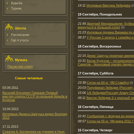
Борьба
14:11
Интервью Виктора Лебедева
(0
Турник
19 Сентября, Понедельник
21:49
Дмитрий Миндиашвили- Буйвас
вернуться в большой спорт
(0)
Школа
21:23
Интервью Адлана Вараева по 
Расписание
08:37
У России 2 золота,1 серебро и
Где я учусь
18 Сентября, Воскресенье
22:15
Дениc Царгуш проиграл амери
Музыка
10:31
Бесик Кудухов – четырехкратн
Саритов - бронзовый призёр (видео 
Песни про спорт
17 Сентября, Суббота
Самые читаемые
23:38
Сетка на 60 кг. ЧМ Стамбул
(0)
20:03
Полуфинал Лебедев (Россия)-
03.09.2011
15:06
1/8 Лебедев(Россия) Алану Ол
Василий Енхоевич Гармаев-Первый
мастер спорта СССР по вольной борьбе в
09:11
Виктор Лебедев 2-х кратный ч
Бурятии
16 Сентября, Пятница
13.04.2012
Интервью Дениса Царгуша видео Белград
22:41
Сообщения с форума во время
2012
08:57
Сетка на 55 кг. ЧМ мира 2011 
17.11.2013
15 Сентября, Четверг
Схватки А. Богомоева на турнире в Нью-