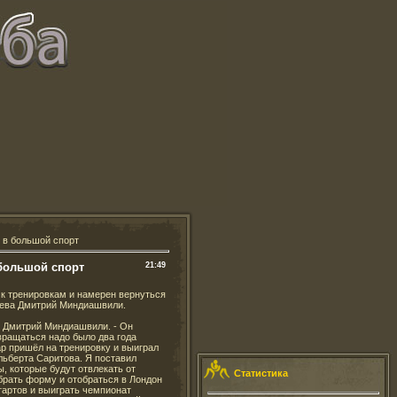
 в большой спорт
большой спорт
21:49
к тренировкам и намерен вернуться
ева Дмитрий Миндиашвили.
л Дмитрий Миндиашвили. - Он
звращаться надо было два года
ар пришёл на тренировку и выиграл
льберта Саритова. Я поставил
, которые будут отвлекать от
Статистика
абрать форму и отобраться в Лондон
тартов и выиграть чемпионат