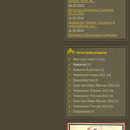
борьбе. 60 кг. дв...
30.03.2012
Интервью Альберта Саритова
29.03.2012
11.03.2012
Дзамболат Тедеев: "За место в
олимпийском сос...
11.03.2012
Интервью Абдусалама Гадисова
Категории раздела
Местные новости
[13]
Новости
[57]
Новости Бурятии
[21]
Чемпионат мира 2011
[15]
Единоборства
[5]
Гран-при Иван Ярыгин 2012
[11]
Чемпионат Европы 2012
[8]
Чемпионат России 2012
[5]
Гран-при Иван Ярыгин 2013
[7]
Чемпионат России 2013
[6]
А.Богомоев
[7]