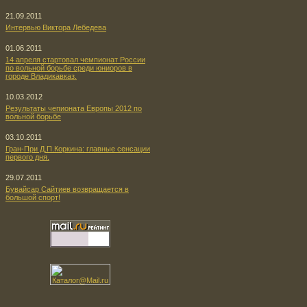
21.09.2011
Интервью Виктора Лебедева
01.06.2011
14 апреля стартовал чемпионат России
по вольной борьбе среди юниоров в
городе Владикавказ.
10.03.2012
Результаты чепионата Европы 2012 по
вольной борьбе
03.10.2011
Гран-При Д.П.Коркина: главные сенсации
первого дня.
29.07.2011
Бувайсар Сайтиев возвращается в
большой спорт!