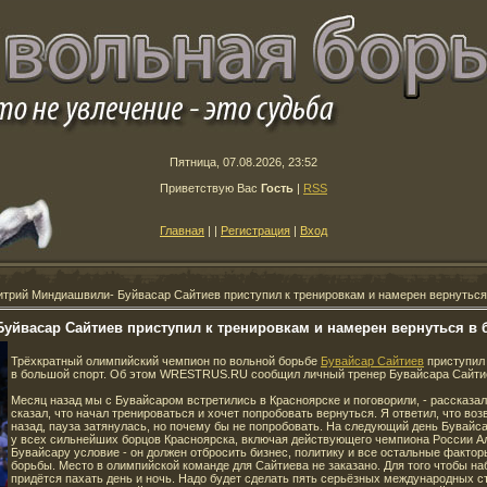
Пятница, 07.08.2026, 23:52
Приветствую Вас
Гость
|
RSS
Главная
|
|
Регистрация
|
Вход
трий Миндиашвили- Буйвасар Сайтиев приступил к тренировкам и намерен вернуться
уйвасар Сайтиев приступил к тренировкам и намерен вернуться в 
Трёхкратный олимпийский чемпион по вольной борьбе
Бувайсар Сайтиев
приступил 
в большой спорт. Об этом WRESTRUS.RU сообщил личный тренер Бувайсара Сайти
Месяц назад мы с Бувайсаром встретились в Красноярске и поговорили, - рассказа
сказал, что начал тренироваться и хочет попробовать вернуться. Я ответил, что во
назад, пауза затянулась, но почему бы не попробовать. На следующий день Бувайс
у всех сильнейших борцов Красноярска, включая действующего чемпиона России А
Бувайсару условие - он должен отбросить бизнес, политику и все остальные факторы
борьбы. Место в олимпийской команде для Сайтиева не заказано. Для того чтобы н
придётся пахать день и ночь. Надо будет сделать пять серьёзных международных с