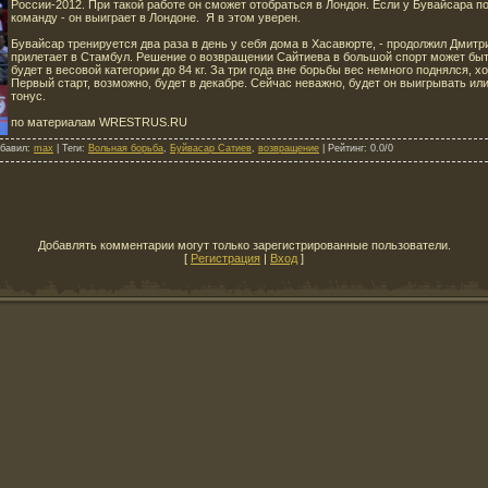
России-2012. При такой работе он сможет отобраться в Лондон. Если у Бувайсара 
команду - он выиграет в Лондоне. Я в этом уверен.
Бувайсар тренируется два раза в день у себя дома в Хасавюрте, - продолжил Дмитр
прилетает в Стамбул. Решение о возвращении Сайтиева в большой спорт может быт
будет в весовой категории до 84 кг. За три года вне борьбы вес немного поднялся, хо
Первый старт, возможно, будет в декабре. Сейчас неважно, будет он выигрывать или
тонус.
по материалам WRESTRUS.RU
бавил
:
max
|
Теги
:
Вольная борьба
,
Буйвасар Сатиев
,
возвращение
|
Рейтинг
:
0.0
/
0
Добавлять комментарии могут только зарегистрированные пользователи.
[
Регистрация
|
Вход
]