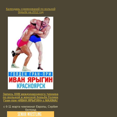
Календарь соревнований по вольной
борьбе на 2012 год
Запись XXIII международного турнира
по вольной и женской борьбе Голден
Гран-при «ИВАН ЯРЫГИН» с MAXIMA!
с 6-11 марта чемпионат Европы, Сербия
Белград