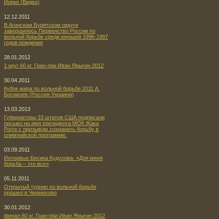
Йорке (Видео)
12.12.2011
В Агинском Бурятском округе
завершилось Первенство России по
вольной борьбе среди юношей 1996-1997
годов рождения
28.01.2012
1 круг 60 кг. Гран-при Иван Ярыгин 2012
30.04.2011
Кубок мира по вольной борьбе 2011 А.
Богомоев (Россия-Украина)
13.03.2013
Губернаторы 33 штатов США подписали
письмо на имя президента МОК Жака
Рогге с призывом сохранить борьбу в
олимпийской программе.
03.09.2011
Интервью Бесика Кудухова- «Для меня
борьба – это все»
05.11.2011
Открытый турнир по вольной борьбе
прошел в Черемхово
30.01.2012
финал 60 кг. Гран-при Иван Ярыгин 2012