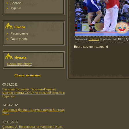
Борьба
Турник
Школа
Расписание
Где я учусь
Категория
:
Новости
|
Просмотров
: 1051 |
До
Всего комментариев
:
0
Музыка
Песни про спорт
Самые читаемые
03.09.2011
Василий Енхоевич Гармаев-Первый
мастер спорта СССР по вольной борьбе в
Бурятии
13.04.2012
Интервью Дениса Царгуша видео Белград
2012
17.11.2013
Схватки А. Богомоева на турнире в Нью-