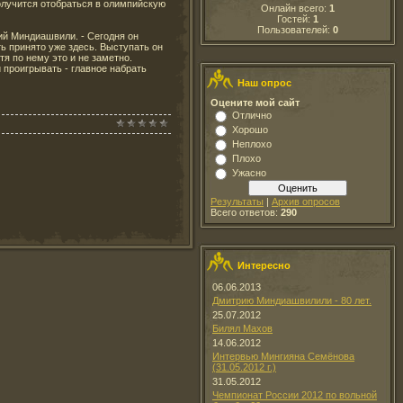
получится отобраться в олимпийскую
Онлайн всего:
1
Гостей:
1
Пользователей:
0
ий Миндиашвили. - Сегодня он
ь принято уже здесь. Выступать он
тя по нему это и не заметно.
 проигрывать - главное набрать
Наш опрос
Оцените мой сайт
Отлично
Хорошо
Неплохо
Плохо
Ужасно
Результаты
|
Архив опросов
Всего ответов:
290
Интересно
06.06.2013
Дмитрию Миндиашвилили - 80 лет.
25.07.2012
Билял Махов
14.06.2012
Интервью Мингияна Семёнова
(31.05.2012 г.)
31.05.2012
Чемпионат России 2012 по вольной