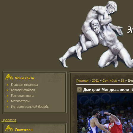
Меню сайта
Главная
»
2011
»
Сентябрь
»
19
» Дми
Главная страница
Дмитрий Миндиашвили- Б
Каталог файлов
Гостевая книга
Мотиваторы
История вольной борьбы
Нравится
Увлечения