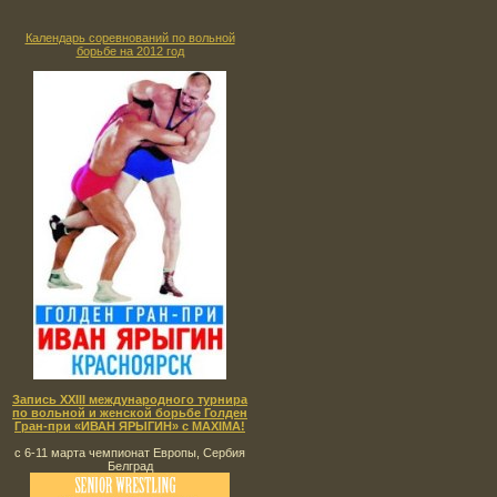
Календарь соревнований по вольной
борьбе на 2012 год
Запись XXIII международного турнира
по вольной и женской борьбе Голден
Гран-при «ИВАН ЯРЫГИН» с MAXIMA!
с 6-11 марта чемпионат Европы, Сербия
Белград