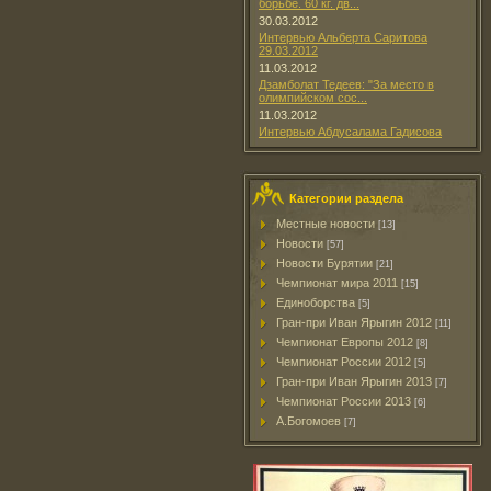
борьбе. 60 кг. дв...
30.03.2012
Интервью Альберта Саритова
29.03.2012
11.03.2012
Дзамболат Тедеев: "За место в
олимпийском сос...
11.03.2012
Интервью Абдусалама Гадисова
Категории раздела
Местные новости
[13]
Новости
[57]
Новости Бурятии
[21]
Чемпионат мира 2011
[15]
Единоборства
[5]
Гран-при Иван Ярыгин 2012
[11]
Чемпионат Европы 2012
[8]
Чемпионат России 2012
[5]
Гран-при Иван Ярыгин 2013
[7]
Чемпионат России 2013
[6]
А.Богомоев
[7]