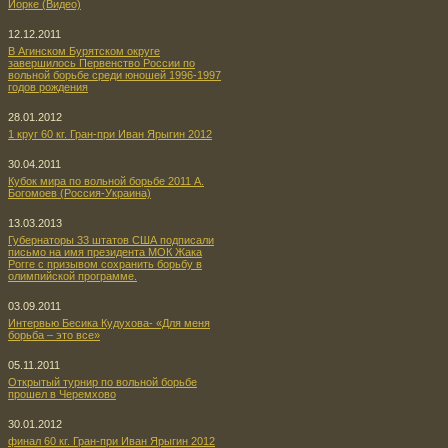
Йорке (Видео)
12.12.2011
В Агинском Бурятском округе
завершилось Первенство России по
вольной борьбе среди юношей 1996-1997
годов рождения
28.01.2012
1 круг 60 кг. Гран-при Иван Ярыгин 2012
30.04.2011
Кубок мира по вольной борьбе 2011 А.
Богомоев (Россия-Украина)
13.03.2013
Губернаторы 33 штатов США подписали
письмо на имя президента МОК Жака
Рогге с призывом сохранить борьбу в
олимпийской программе.
03.09.2011
Интервью Бесика Кудухова- «Для меня
борьба – это все»
05.11.2011
Открытый турнир по вольной борьбе
прошел в Черемхово
30.01.2012
финал 60 кг. Гран-при Иван Ярыгин 2012