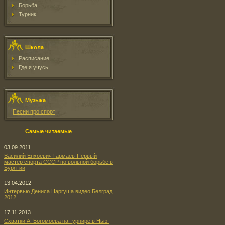
Борьба
Турник
Школа
Расписание
Где я учусь
Музыка
Песни про спорт
Самые читаемые
03.09.2011
Василий Енхоевич Гармаев-Первый
мастер спорта СССР по вольной борьбе в
Бурятии
13.04.2012
Интервью Дениса Царгуша видео Белград
2012
17.11.2013
Схватки А. Богомоева на турнире в Нью-