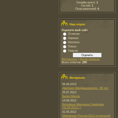
Онлайн всего:
1
Гостей:
1
Пользователей:
0
Наш опрос
Оцените мой сайт
Отлично
Хорошо
Неплохо
Плохо
Ужасно
Результаты
|
Архив опросов
Всего ответов:
290
Интересно
06.06.2013
Дмитрию Миндиашвилили - 80 лет.
25.07.2012
Билял Махов
14.06.2012
Интервью Мингияна Семёнова
(31.05.2012 г.)
31.05.2012
Чемпионат России 2012 по вольной