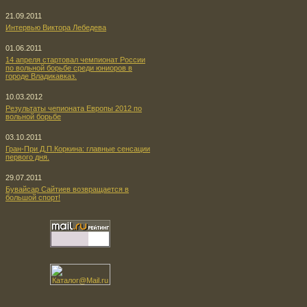
21.09.2011
Интервью Виктора Лебедева
01.06.2011
14 апреля стартовал чемпионат России
по вольной борьбе среди юниоров в
городе Владикавказ.
10.03.2012
Результаты чепионата Европы 2012 по
вольной борьбе
03.10.2011
Гран-При Д.П.Коркина: главные сенсации
первого дня.
29.07.2011
Бувайсар Сайтиев возвращается в
большой спорт!