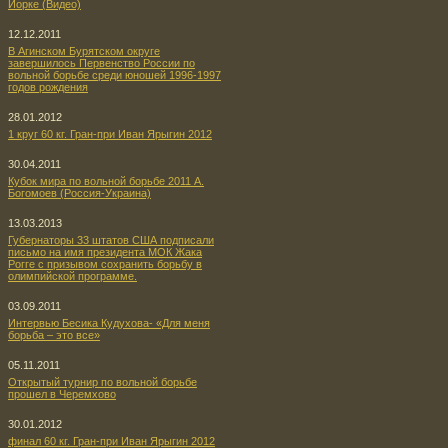
Йорке (Видео)
12.12.2011
В Агинском Бурятском округе
завершилось Первенство России по
вольной борьбе среди юношей 1996-1997
годов рождения
28.01.2012
1 круг 60 кг. Гран-при Иван Ярыгин 2012
30.04.2011
Кубок мира по вольной борьбе 2011 А.
Богомоев (Россия-Украина)
13.03.2013
Губернаторы 33 штатов США подписали
письмо на имя президента МОК Жака
Рогге с призывом сохранить борьбу в
олимпийской программе.
03.09.2011
Интервью Бесика Кудухова- «Для меня
борьба – это все»
05.11.2011
Открытый турнир по вольной борьбе
прошел в Черемхово
30.01.2012
финал 60 кг. Гран-при Иван Ярыгин 2012