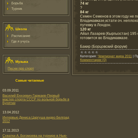
74 кг
Борьба
?
Турник
84 кг
Семен Семенов в этом году не п
Владикавказе,кстати оч. непло
путевку в Лондон.
120 кг
Школа
Айал Лазарев (Кыргызстан) 195 
Расписание
готовится во Владикавказе.
Где я учусь
Бакир (Борцовский форум)
Категория:
Чемпионат мира 2011
|
П
Комментарии (0)
Музыка
Песни про спорт
Самые читаемые
03.09.2011
Василий Енхоевич Гармаев-Первый
мастер спорта СССР по вольной борьбе в
Бурятии
13.04.2012
Интервью Дениса Царгуша видео Белград
2012
17.11.2013
Схватки А. Богомоева на турнире в Нью-