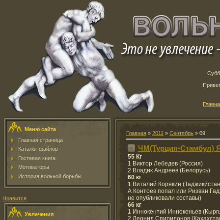
Субб
Приве
Главн
Меню сайта
Главная
»
2011
»
Сентябрь
»
09
Главная страница
ЧМ(Турция-Стамбул) Я
Каталог файлов
55 Кг
Гостевая книга
1 Виктор Лебедев (Россия)
Мотиваторы
2 Владик Андреев (Белорусь)
История вольной борьбы
60 кг
1 Виталий Корякин (Таджикистан
А Контоев попал или Ризван Га
не опубликовали составы)
Нравится
66 кг
1 Иннокентий Иннокеньев (Кырг
Увлечения
2 Леонид Спиридонов (Кахахстан