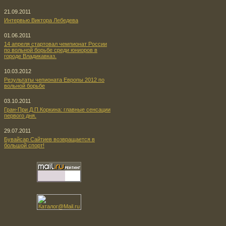
21.09.2011
Интервью Виктора Лебедева
01.06.2011
14 апреля стартовал чемпионат России
по вольной борьбе среди юниоров в
городе Владикавказ.
10.03.2012
Результаты чепионата Европы 2012 по
вольной борьбе
03.10.2011
Гран-При Д.П.Коркина: главные сенсации
первого дня.
29.07.2011
Бувайсар Сайтиев возвращается в
большой спорт!