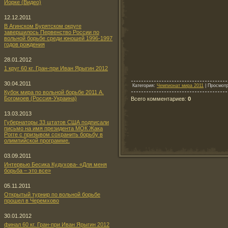
Йорке (Видео)
12.12.2011
В Агинском Бурятском округе
завершилось Первенство России по
вольной борьбе среди юношей 1996-1997
годов рождения
28.01.2012
1 круг 60 кг. Гран-при Иван Ярыгин 2012
30.04.2011
Категория
:
Чемпионат мира 2011
|
Просмот
Кубок мира по вольной борьбе 2011 А.
Богомоев (Россия-Украина)
Всего комментариев
:
0
13.03.2013
Губернаторы 33 штатов США подписали
письмо на имя президента МОК Жака
Рогге с призывом сохранить борьбу в
олимпийской программе.
03.09.2011
Интервью Бесика Кудухова- «Для меня
борьба – это все»
05.11.2011
Открытый турнир по вольной борьбе
прошел в Черемхово
30.01.2012
финал 60 кг. Гран-при Иван Ярыгин 2012