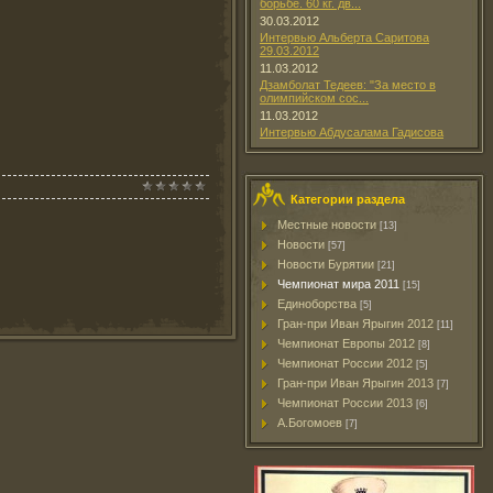
борьбе. 60 кг. дв...
30.03.2012
Интервью Альберта Саритова
29.03.2012
11.03.2012
Дзамболат Тедеев: "За место в
олимпийском сос...
11.03.2012
Интервью Абдусалама Гадисова
Категории раздела
Местные новости
[13]
Новости
[57]
Новости Бурятии
[21]
Чемпионат мира 2011
[15]
Единоборства
[5]
Гран-при Иван Ярыгин 2012
[11]
Чемпионат Европы 2012
[8]
Чемпионат России 2012
[5]
Гран-при Иван Ярыгин 2013
[7]
Чемпионат России 2013
[6]
А.Богомоев
[7]