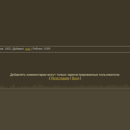
ров
: 1421 |
Добавил
:
max
|
Рейтинг
:
0.0
/
0
Добавлять комментарии могут только зарегистрированные пользователи.
[
Регистрация
|
Вход
]