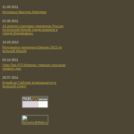
21.09.2011
Интервью Виктора Лебедева
01.06.2011
14 апреля стартовал чемпионат России
по вольной борьбе среди юниоров в
городе Владикавказ.
10.03.2012
Результаты чепионата Европы 2012 по
вольной борьбе
03.10.2011
Гран-При Д.П.Коркина: главные сенсации
первого дня.
29.07.2011
Бувайсар Сайтиев возвращается в
большой спорт!