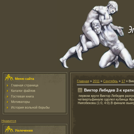
Меню сайта
Главная
»
2011
»
Сентябрь
»
17
» Вик
Главная страница
Виктор Лебедев 2-х крат
Каталог файлов
первом круге Виктор Лебедев разгро
Гостевая книга
четвертьфинале одолел кубинца Фра
Мотиваторы
Ниязбекова (1:0, 4:0).В финале выиг
История вольной борьбы
Нравится
Увлечения