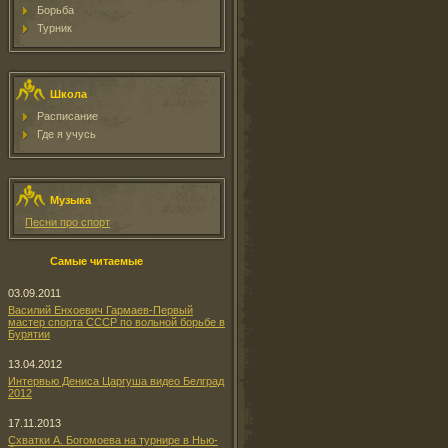
Борьба
Турник
Школа
Расписание
Где я учусь
Музыка
Песни про спорт
Самые читаемые
03.09.2011
Василий Енхоевич Гармаев-Первый
мастер спорта СССР по вольной борьбе в
Бурятии
13.04.2012
Интервью Дениса Царгуша видео Белград
2012
17.11.2013
Схватки А. Богомоева на турнире в Нью-