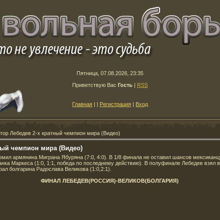
Пятница, 07.08.2026, 23:35
Приветствую Вас
Гость
|
RSS
Главная
|
|
Регистрация
|
Вход
тор Лебедев 2-х кратный чемпион мира (Видео)
ный чемпион мира (Видео)
мил армянина Миграна Ябуряна (7:0, 4:0). В 1/8 финала не оставил шансов мексиканцу
нка Маркеса (1:0, 1:1, победа по последнему действию). В полуфинале Лебедев взял 
рал болгарина Радослава Великова (1:0,2:1).
ФИНАЛ ЛЕБЕДЕВ(РОССИЯ)-ВЕЛИКОВ(БОЛГАРИЯ)