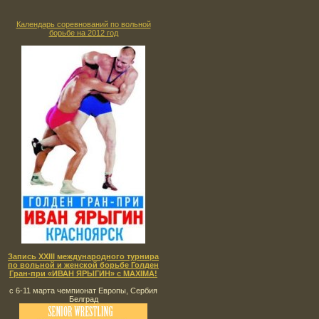
Календарь соревнований по вольной
борьбе на 2012 год
Запись XXIII международного турнира
по вольной и женской борьбе Голден
Гран-при «ИВАН ЯРЫГИН» с MAXIMA!
с 6-11 марта чемпионат Европы, Сербия
Белград