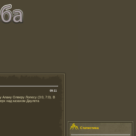
09:11
 Алану Олверу Лопесу (3:0, 7:0). В
верх над казахом Даулета
Статистика