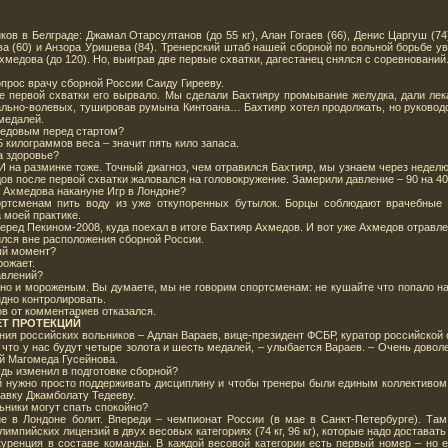
ков в Белграде: Джамал Отарсултанов (до 55 кг), Алан Гогаев (66), Денис Царгуш (74
ва (60) и Анзора Уришева (84). Тренерский штаб нашей сборной по вольной борьбе у
медова (до 120). Но, выиграв две первые схватки, дагестанец снялся с соревнований
прос врачу сборной России Саиду Гирееву.
ле первой схватки его вырвало. Мы сделали Бахтияру промывание желудка, дали лека
ально-волевых, тушировав румына Кинтоана… Бахтияр хотел продолжать, но руковод
медалей.
медовым перед стартом?
5 килограммов веса – значит пять кило запаса.
а здоровье?
 И на разминке тоже. Точный диагноз, чем отравился Бахтияр, мы узнаем через недел
в после первой схватки жаловался на головокружение. Замерили давление – 90 на 40
 Ахмедова накануне Игр в Лондоне?
ртсменам пить воду из уже откупоренных бутылок. Борцы соблюдают врачебные
 моей практике.
еред Пекином-2008, куда поехал в итоге Бахтияр Ахмедов. И вот уже Ахмедов отравл
ился вне расположения сборной России.
ый момент?
рожает.
авлений?
жно и мороженым. Вы думаете, мы не говорим спортсменам: не кушайте что попало н
дно контролировать.
в от комментариев отказался.
ЕТ ПРОТЕКЦИЙ
я российских вольников – Адлан Вараев, вице-президент ФСБР, куратор российской 
 что у нас будут четыре золота и шесть медалей, – улыбается Вараев. – Очень довол
ой Магомеда Гусейнова.
удь изменил в подготовке сборной?
й нужно просто поддерживать дисциплину и чтобы тренеры были единым коллективом.
авку Джамболату Тедееву.
ьники могут спать спокойно?
е в Лондоне болит. Впереди – чемпионат России (в мае в Санкт-Петербурге). Та
лимпийских лицензий в двух весовых категориях (74 кг, 96 кг), которые надо достават
уренция в составе команды. В каждой весовой категории есть первый номер – но 