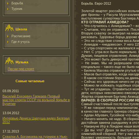
Борьба
Борьба. Евро-2012
Турник
Золотой квартет российских вольни
две бронзы – у Расула Муртазалие
выступление супертяжа Бахтияра Ах
КТО ОТРАВИЛ АХМЕДОВА?
– Что случилось с Ахмедовым? – во
Школа
– Считаем, что он отравился. Пос
Вторую схватку он выиграл на мор
Расписание
рисковать. Здоровье борца дороже 
– Это не следствие сгонки веса Ах
Где я учусь
– Ахмедов – «недовесок». У него 11
– С утра спортсмен не жаловался н
– Нет. С утра все было нормально.
Думаю, пищевое отравление. Ахмедо
– Это может быть диверсией против
Музыка
– Не знаю. Мы не разрешаем спо
специально – такого еще не было на
Песни про спорт
– Биляла Махова отравили ртутью п
– Махов был отравлен, когда наход
– В каком состоянии борец на данн
Самые читаемые
– Сейчас его здоровью ничего не уг
– Можно ли избежать подобных отр
– Тут не угадаешь. Отравиться мо
03.09.2011
дети, которых невозможно ежесекун
Василий Енхоевич Гармаев-Первый
Жертва отравления Бахтияр Ахмедо
мастер спорта СССР по вольной борьбе в
ВАРАЕВ: В СБОРНОЙ РОССИИ Н
Бурятии
Самый счастливый после выступлени
– Я же говорил перед чемпионатом,
в качестве главного тренера сборн
13.04.2012
– Адлан Абуевич, Гусейнов что-ниб
Интервью Дениса Царгуша видео Белград
– Ничего менять не надо. В сборно
2012
достойная замена ушедшему в отст
– Накануне Игр в Лондоне наши вол
– Да вы что? Душа за выступлени
17.11.2013
олимпийской сборной. Нет у нас и о
Схватки А. Богомоева на турнире в Нью-
Вселяет уверенность большая конк