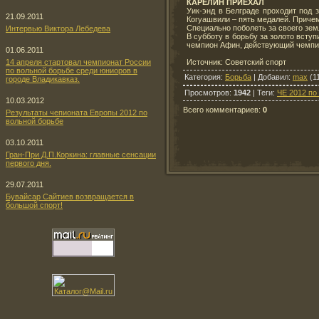
КАРЕЛИН ПРИЕХАЛ
Уик-энд в Белграде проходит под 
21.09.2011
Когуашвили – пять медалей. Приче
Специально поболеть за своего зе
Интервью Виктора Лебедева
В субботу в борьбу за золото вступ
чемпион Афин, действующий чемпи
01.06.2011
Источник: Советский спорт
14 апреля стартовал чемпионат России
по вольной борьбе среди юниоров в
Категория
:
Борьба
|
Добавил
:
max
(11
городе Владикавказ.
Просмотров
:
1942
|
Теги
:
ЧЕ 2012 по
10.03.2012
Всего комментариев
:
0
Результаты чепионата Европы 2012 по
вольной борьбе
03.10.2011
Гран-При Д.П.Коркина: главные сенсации
первого дня.
29.07.2011
Бувайсар Сайтиев возвращается в
большой спорт!