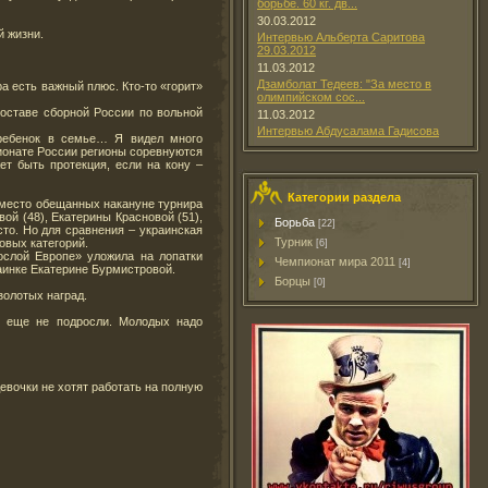
борьбе. 60 кг. дв...
30.03.2012
й жизни.
Интервью Альберта Саритова
29.03.2012
11.03.2012
Дзамболат Тедеев: "За место в
а есть важный плюс. Кто-то «горит»
олимпийском сос...
составе сборной России по вольной
11.03.2012
Интервью Абдусалама Гадисова
 ребенок в семье… Я видел много
ионате России регионы соревнуются
т быть протекция, если на кону –
Категории раздела
Вместо обещанных накануне турнира
ой (48), Екатерины Красновой (51),
Борьба
[22]
то. Но для сравнения – украинская
Турник
овых категорий.
[6]
ослой Европе» уложила на лопатки
Чемпионат мира 2011
[4]
аинке Екатерине Бурмистровой.
Борцы
[0]
золотых наград.
е еще не подросли. Молодых надо
вочки не хотят работать на полную