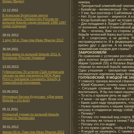
Йорке (Видео)
номера.
– Трехкратный олимпийский чемпио
– Бувайсар – великолепный. Он – л
12.12.2011
– У вас был разговор с Сайтиевым 
В Агинском Бурятском округе
– Нет. Если захочет – вернется. А х
завершилось Первенство России по
– Когда Бувайсару будет не поздно
вольной борьбе среди юношей 1996-1997
– Для попадания в Лондон Сайтиев 
годов рождения
от волнения, живя в Олимпийской д
– Вы – чеченец. Вам со стороны р
борьбе чеченский борец выступить
28.01.2012
– Я – спортсмен, а не деляга. 
1 круг 60 кг. Гран-при Иван Ярыгин 2012
несправедливости. И в федерацию 
крепко друг с другом. А на межд
олимпийские медали для страны?
30.04.2011
ЗАБРОНЗОВЕЛИ
Кубок мира по вольной борьбе 2011 А.
По сравнению с успехами российск
Богомоев (Россия-Украина)
двух золотых медалей у россиянок 
Марии Гуровой (55) и Натальи Вор
сборная по женской борьбе завоева
13.03.2013
Одно утешение – трехкратная чем
Губернаторы 33 штатов США подписали
пятикратную чемпионку мира болга
письмо на имя президента МОК Жака
ГОЛУБОВСКИЙ: Я МОДОЙ НЕ З
Рогге с призывом сохранить борьбу в
У главного тренера женской сборно
олимпийской программе.
– Юрий Юрьевич, почему наша женск
– Ситуация сложная. Многие спо
03.09.2011
воспитывать. Я бы поставил нашем
– То есть о провале речь не идет?
Интервью Бесика Кудухова- «Для меня
– У меня – не идет. Всем хочется з
борьба – это все»
– Какие шаги надо предпринять, что
– Нужно привлекать к нашим трени
05.11.2011
катушку в спаррингах между собой. 
– Почему?
Открытый турнир по вольной борьбе
– Потому что тяжелый вид спорта. 
прошел в Черемхово
– Ну почему же только в теннис? И
– Потому что это модно.
30.01.2012
– А что нужно сделать, чтобы в Ро
– Я модой не занимаюсь. С такими 
финал 60 кг. Гран-при Иван Ярыгин 2012