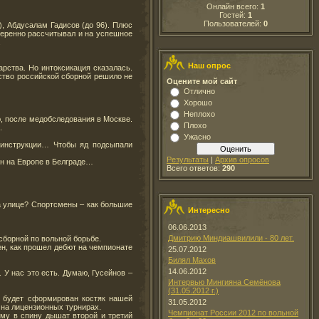
Онлайн всего:
1
Гостей:
1
Пользователей:
0
), Абдусалам Гадисов (до 96). Плюс
веренно рассчитывал и на успешное
.
Наш опрос
рства. Но интоксикация сказалась.
ство российской сборной решило не
Оцените мой сайт
Отлично
Хорошо
Неплохо
ю, после медобследования в Москве.
Плохо
.
Ужасно
 инструкции… Чтобы яд подсыпали
Результаты
|
Архив опросов
ен на Европе в Белграде…
Всего ответов:
290
а улице? Спортсмены – как большие
Интересно
06.06.2013
Дмитрию Миндиашвилили - 80 лет.
сборной по вольной борьбе.
ен, как прошел дебют на чемпионате
25.07.2012
Билял Махов
14.06.2012
 У нас это есть. Думаю, Гусейнов –
Интервью Мингияна Семёнова
(31.05.2012 г.)
м будет сформирован костяк нашей
31.05.2012
ь на лицензионных турнирах.
Чемпионат России 2012 по вольной
ему в спину дышат второй и третий