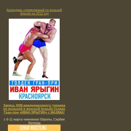
Календарь соревнований по вольной
борьбе на 2012 год
Запись XXIII международного турнира
по вольной и женской борьбе Голден
Гран-при «ИВАН ЯРЫГИН» с MAXIMA!
с 6-11 марта чемпионат Европы, Сербия
Белград