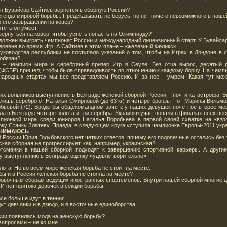
н Бувайсар Сайтиев вернется в сборную России?
егенда мировой борьбы. Предсказывать не берусь, но нет ничего невозможного в наше
о его возвращении на ковер?
отеть он умеет.
 вернуться на ковер, чтобы успеть попасть на Олимпиаду?
должен выиграть чемпионат России и международный лицензионный старт. У Бувайсар
еревне во время Игр. А Сайтиев в этом плане – «железный Феликс».
уководства республики не поступало указаний о том, чтобы на Играх в Лондоне в 
 обязан?
Я – чемпион мира и серебряный призер Игр в Сеуле. Без отца вырос, десятый
(ФСБР) пришел, чтобы была справедливость по отношению к каждому борцу. На чемп
ународных стартах мы все представляем Россию. И за нее – умрем. Какая тут може
их вольников выступление в Белграде женской сборной России – почти катастрофа. 
лишь серебро от Натальи Смирновой (до 63 кг) и четыре бронзы – от Марины Вильмов
обьевой (72). Вроде бы общекомандном зачете у наших девушек почетное второе мес
ла в Белграде четыре золота и три серебра. Украинки участвовали в финалах всех вес
пионкой мира среди юниоров Наталья Воробьева в первой своей схватке на «взр
рку Станку Златеву. Правда, в следующем круге уступила чемпионке Европы-2011 укр
АНИМАЮСЬ
й России Юрия Голубовского нет четких ответов, почему его подопечные остались без 
ая сборная не прогрессирует, как, например, украинская?
ртсменки в нашей сборной подходят к завершению спортивной карьеры. А други
у выступлению в Белграде оценку «удовлетворительно».
олота. Но во всем мире женская борьба не стоит на месте.
бы и в России женская борьба не стояла на месте?
ровочным сборам ведущих иностранных спортсменов. Внутри нашей сборной многие де
И нет притока девочек в секции борьбы.
Все больше идут в теннис…
дут девчонки и в дзюдо, и в восточные единоборства…
ссии появилась мода на женскую борьбу?
вопросами – не ко мне.