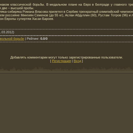
знаком классической борьбы. В медальном плане на Евро в Белграде у главного тре
м две – высшей пробы.
мляка-сибиряка Романа Власова прилетел в Сербию трехкратный олимпийский чемпион
или россияне Мингиян Семенов (до 55 кг), Аслан Абдуллин (60), Рустам Тотров (96) 
он Европы супертяж Хасан Бароев.
.03.2012)
 вольной борьбе
|
Рейтинг
:
0.0
/
0
Добавлять комментарии могут только зарегистрированные пользователи.
[
Регистрация
|
Вход
]