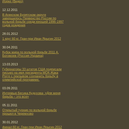
Йорке (Видео)
12.12.2011
В Агинском Бурятском округе
завершилось Первенство России по
вольной борьбе среди юношей 1996-1997
годов рождения
28.01.2012
1 круг 60 кг. Гран-при Иван Ярыгин 2012
30.04.2011
Кубок мира по вольной борьбе 2011 А.
Богомоев (Россия-Украина)
13.03.2013
Губернаторы 33 штатов США подписали
письмо на имя президента МОК Жака
Рогге с призывом сохранить борьбу в
олимпийской программе.
03.09.2011
Интервью Бесика Кудухова- «Для меня
борьба – это все»
05.11.2011
Открытый турнир по вольной борьбе
прошел в Черемхово
30.01.2012
финал 60 кг. Гран-при Иван Ярыгин 2012