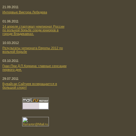
21.09.2011
Интервью Виктора Лебедева
01.06.2011
14 апреля стартовал чемпионат России
по вольной борьбе среди юниоров в
городе Владикавказ.
10.03.2012
Результаты чепионата Европы 2012 по
вольной борьбе
03.10.2011
Гран-При Д.П.Коркина: главные сенсации
первого дня.
29.07.2011
Бувайсар Сайтиев возвращается в
большой спорт!