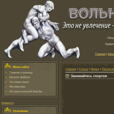
Пятн
Приве
Главная
|
Ката
Меню сайта
Главная
»
Статьи
»
Видео
»
Песни пр
Главная страница
Занимайтесь спортом
Каталог файлов
Гостевая книга
Мотиваторы
История вольной борьбы
Нравится
Увлечения