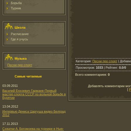
Борьба
Турник
Школа
Расписание
Где я учусь
Музыка
Категория
:
Песни про спорт
|
Добави
Песни про спорт
Просмотров
:
1033
|
Рейтинг
:
0.0
/
0
Всего комментариев
:
0
Самые читаемые
03.09.2011
Добавлять комментарии могу
[
Р
Василий Енхоевич Гармаев-Первый
мастер спорта СССР по вольной борьбе в
Бурятии
13.04.2012
Интервью Дениса Царгуша видео Белград
2012
17.11.2013
Схватки А. Богомоева на турнире в Нью-