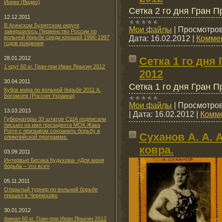
Йорке (Видео)
Сетка 2 го дня Гран 
12.12.2011
В Агинском Бурятском округе
Мои файлы
|
Просмотров
завершилось Первенство России по
вольной борьбе среди юношей 1996-1997
Дата:
16.02.2012
|
Коммен
годов рождения
28.01.2012
Сетка 1 го дня
1 круг 60 кг. Гран-при Иван Ярыгин 2012
2012
30.04.2011
Сетка 1 го дня Гран 
Кубок мира по вольной борьбе 2011 А.
Богомоев (Россия-Украина)
Мои файлы
|
Просмотров
13.03.2013
|
Дата:
16.02.2012
|
Комме
Губернаторы 33 штатов США подписали
письмо на имя президента МОК Жака
Рогге с призывом сохранить борьбу в
Суханов А. А. 
олимпийской программе.
ковра.
03.09.2011
Интервью Бесика Кудухова- «Для меня
борьба – это все»
05.11.2011
Открытый турнир по вольной борьбе
прошел в Черемхово
30.01.2012
финал 60 кг. Гран-при Иван Ярыгин 2012