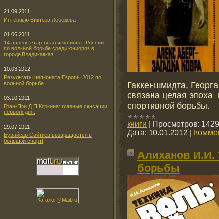
21.09.2011
Интервью Виктора Лебедева
01.06.2011
14 апреля стартовал чемпионат России
по вольной борьбе среди юниоров в
городе Владикавказ.
10.03.2012
Результаты чепионата Европы 2012 по
вольной борьбе
Гаккеншмидта, Георга
связана целая эпоха
03.10.2011
спортивной борьбы.
Гран-При Д.П.Коркина: главные сенсации
первого дня.
книги
|
Просмотров:
1429
29.07.2011
Дата:
10.01.2012
|
Коммен
Бувайсар Сайтиев возвращается в
большой спорт!
Алиханов И.И.
борьбы