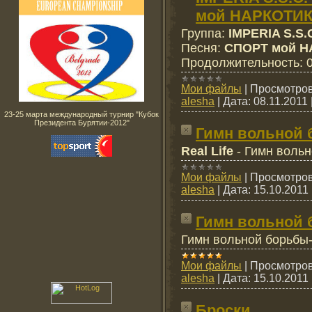
мой НАРКОТИ
Группа
:
IMPERIA S.S.
Песня
:
СПОРТ мой Н
Продолжительность
:
Мои файлы
|
Просмотров
alesha
|
Дата:
08.11.2011
23-25 марта международный турнир "Кубок
Президента Бурятии-2012"
Гимн вольной
Real Life
-
Гимн
вольн
Мои файлы
|
Просмотров
alesha
|
Дата:
15.10.2011
Гимн вольной
Гимн вольной борьбы
Мои файлы
|
Просмотров
alesha
|
Дата:
15.10.2011
Броски