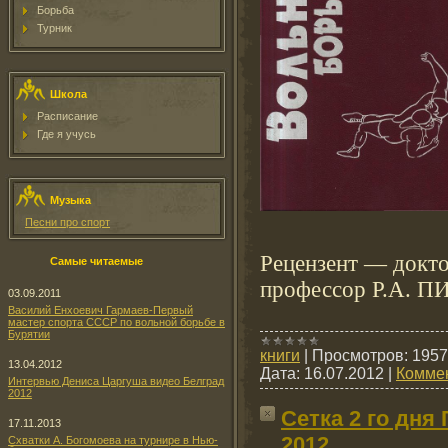
Борьба
Турник
Школа
Расписание
Где я учусь
Музыка
Песни про спорт
Рецензент — докто
Самые читаемые
профессор Р.А. 
03.09.2011
Василий Енхоевич Гармаев-Первый
мастер спорта СССР по вольной борьбе в
Бурятии
книги
|
Просмотров:
1957
13.04.2012
Дата:
16.07.2012
|
Коммен
Интервью Дениса Царгуша видео Белград
2012
Сетка 2 го дня
17.11.2013
2012
Схватки А. Богомоева на турнире в Нью-