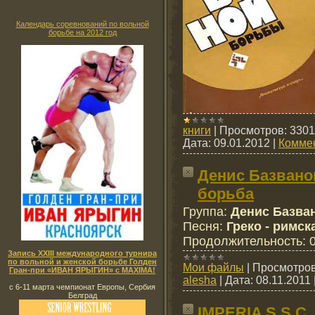
Календарь соревнований по вольной
борьбе на 2012 год
книги
|
Просмотров:
3301
Дата:
09.01.2012
|
Коммен
Денис Базванов
борьба
Группа
:
Денис Базва
Песня
:
Греко - римск
Продолжительность
:
Запись XXIII международного турнира
по вольной и женской борьбе Голден
Мои файлы
|
Просмотров
Гран-при «ИВАН ЯРЫГИН» с MAXIMA!
alesha
|
Дата:
08.11.2011
с 6-11 марта чемпионат Европы, Сербия
Белград
IMPERIA S.S.C.