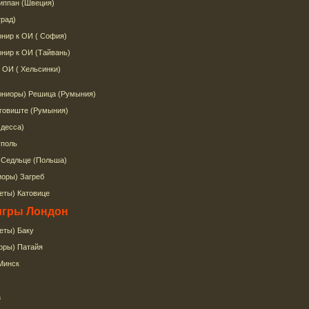
липпан (Швеция)
град)
рнир к ОИ ( София)
нир к ОИ (Тайвань)
 ОИ ( Хельсинки)
юниоры) Решица (Румыния)
говиште (Румыния)
Одесса)
уполь
 Седльце (Польша)
иоры) Загреб
еты) Катовице
игры Лондон
еты) Баку
оры) Патайя
 Минск
а