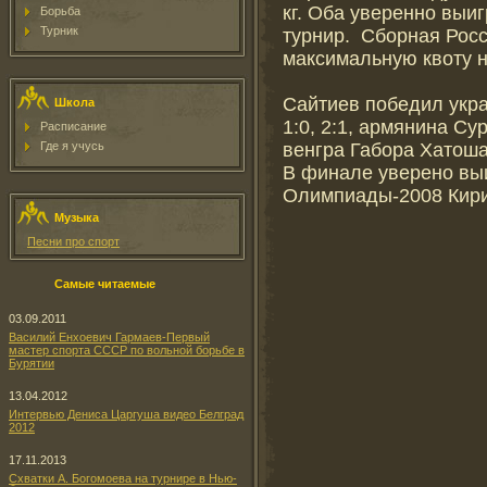
кг. Оба уверенно выи
Борьба
Турник
турнир. Сборная Рос
максимальную квоту н
Сайтиев победил укра
Школа
1:0, 2:1, армянина Су
Расписание
венгра Габора Хатоша 
Где я учусь
В финале уверено вы
Олимпиады-2008 Кири
Музыка
Песни про спорт
Самые читаемые
03.09.2011
Василий Енхоевич Гармаев-Первый
мастер спорта СССР по вольной борьбе в
Бурятии
13.04.2012
Интервью Дениса Царгуша видео Белград
2012
17.11.2013
Схватки А. Богомоева на турнире в Нью-