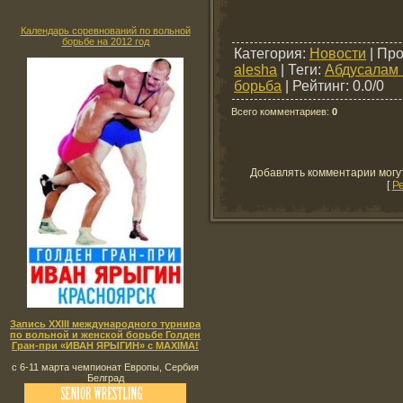
Календарь соревнований по вольной
борьбе на 2012 год
Категория
:
Новости
|
Про
alesha
|
Теги
:
Абдусалам 
борьба
|
Рейтинг
:
0.0
/
0
Всего комментариев
:
0
Добавлять комментарии могу
[
Р
Запись XXIII международного турнира
по вольной и женской борьбе Голден
Гран-при «ИВАН ЯРЫГИН» с MAXIMA!
с 6-11 марта чемпионат Европы, Сербия
Белград