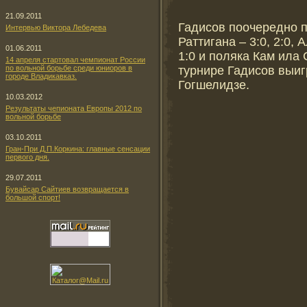
21.09.2011
Гадисов поочередно 
Интервью Виктора Лебедева
Раттигана – 3:0, 2:0, 
01.06.2011
1:0 и поляка Кам ила 
14 апреля стартовал чемпионат России
турнире Гадисов выиг
по вольной борьбе среди юниоров в
городе Владикавказ.
Гогшелидзе.
10.03.2012
Результаты чепионата Европы 2012 по
вольной борьбе
03.10.2011
Гран-При Д.П.Коркина: главные сенсации
первого дня.
29.07.2011
Бувайсар Сайтиев возвращается в
большой спорт!