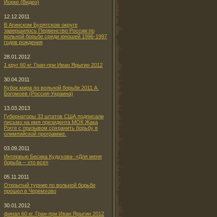
Йорке (Видео)
12.12.2011
В Агинском Бурятском округе
завершилось Первенство России по
вольной борьбе среди юношей 1996-1997
годов рождения
28.01.2012
1 круг 60 кг. Гран-при Иван Ярыгин 2012
30.04.2011
Кубок мира по вольной борьбе 2011 А.
Богомоев (Россия-Украина)
13.03.2013
Губернаторы 33 штатов США подписали
письмо на имя президента МОК Жака
Рогге с призывом сохранить борьбу в
олимпийской программе.
03.09.2011
Интервью Бесика Кудухова- «Для меня
борьба – это все»
05.11.2011
Открытый турнир по вольной борьбе
прошел в Черемхово
30.01.2012
финал 60 кг. Гран-при Иван Ярыгин 2012