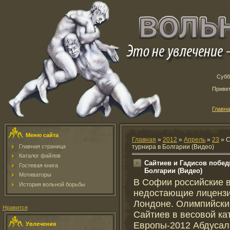
Субб
Приве
Главн
Меню сайта
Главная
»
2012
»
Апрель
»
23
» С
Главная страница
турнира в Болгарии (Видео)
Каталог файлов
Сайтиев и Гадисов побед
Гостевая книга
Болгарии (Видео)
Мотиваторы
В Софии российские 
История вольной борьбы
недостающие лицензи
Лондоне. Олимпийски
Нравится
Сайтиев в весовой кат
Европы-2012 Абдусала
Увлечения