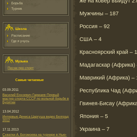
же на ковер выйдут 2
Борьба
Турник
Мужчины – 187
Россия – 92
Школа
Расписание
США – 4
Где я учусь
Красноярский край – 
Музыка
Мадагаскар (Африка) 
Песни про спорт
Маврикий (Африка) – 
Самые читаемые
Республика Чад (Афри
03.09.2011
Василий Енхоевич Гармаев-Первый
мастер спорта СССР по вольной борьбе в
Гвинея-Бисау (Африка
Бурятии
13.04.2012
Япония – 5
Интервью Дениса Царгуша видео Белград
2012
Украина – 7
17.11.2013
Схватки А. Богомоева на турнире в Нью-