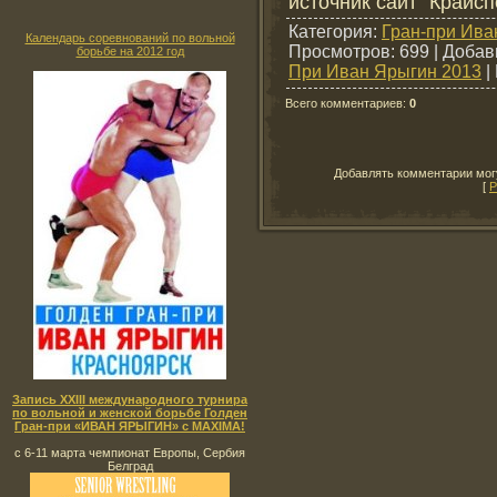
источник сайт "Крайсп
Категория
:
Гран-при Ива
Календарь соревнований по вольной
Просмотров
: 699 |
Добав
борьбе на 2012 год
При Иван Ярыгин 2013
|
Всего комментариев
:
0
Добавлять комментарии могу
[
Р
Запись XXIII международного турнира
по вольной и женской борьбе Голден
Гран-при «ИВАН ЯРЫГИН» с MAXIMA!
с 6-11 марта чемпионат Европы, Сербия
Белград