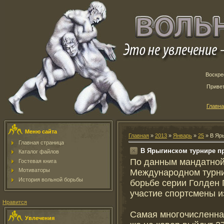
Воскрес
Приве
Главн
Меню сайта
Главная
»
2013
»
Январь
»
25
» В Яры
Главная страница
В Ярыгинском турнире пр
Каталог файлов
По данным мандатной
Гостевая книга
Мотиваторы
Международном турни
История вольной борьбы
борьбе серии Голден 
участие спортсмены и
Нравится
Самая многочисленная
Увлечения