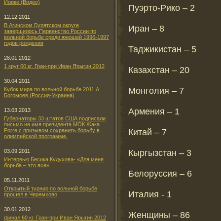
Йорке (Видео)
Пуэрто-Рико – 2
12.12.2011
В Агинском Бурятском округе
Иран – 8
завершилось Первенство России по
вольной борьбе среди юношей 1996-1997
годов рождения
Таджикистан – 5
28.01.2012
1 круг 60 кг. Гран-при Иван Ярыгин 2012
Казахстан – 20
30.04.2011
Монголия – 7
Кубок мира по вольной борьбе 2011 А.
Богомоев (Россия-Украина)
Армения – 1
13.03.2013
Губернаторы 33 штатов США подписали
письмо на имя президента МОК Жака
Китай – 7
Рогге с призывом сохранить борьбу в
олимпийской программе.
Кыргызстан – 3
03.09.2011
Интервью Бесика Кудухова- «Для меня
борьба – это все»
Белоруссия – 6
05.11.2011
Открытый турнир по вольной борьбе
Италия - 1
прошел в Черемхово
30.01.2012
Женщины – 86
финал 60 кг. Гран-при Иван Ярыгин 2012