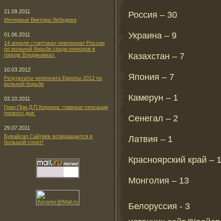
21.09.2011
Россия – 30
Интервью Виктора Лебедева
Украина – 9
01.06.2011
14 апреля стартовал чемпионат России
по вольной борьбе среди юниоров в
Казахстан – 7
городе Владикавказ.
10.03.2012
Япония – 7
Результаты чепионата Европы 2012 по
вольной борьбе
Камерун – 1
03.10.2011
Гран-При Д.П.Коркина: главные сенсации
первого дня.
Сенегал – 2
29.07.2011
Бувайсар Сайтиев возвращается в
Латвия – 1
большой спорт!
Красноярский край – 
Монголия – 13
Белоруссия - 3