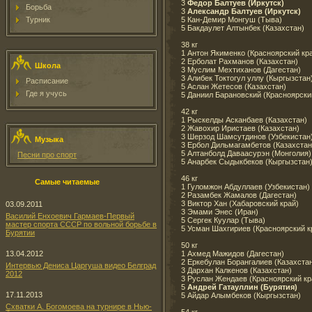
3
Федор Балтуев (Иркутск)
Борьба
3
Александр Балтуев (Иркутск)
5 Кан-Демир Монгуш (Тыва)
Турник
5 Бакдаулет Алтынбек (Казахстан)
38 кг
1 Антон Якименко (Красноярский кр
2 Ерболат Рахманов (Казахстан)
Школа
3 Муслим Мехтиханов (Дагестан)
3 Алибек Токтогул уллу (Кыргызстан
Расписание
5 Аслан Жетесов (Казахстан)
Где я учусь
5 Даниил Барановский (Красноярски
42 кг
1 Рыскелды Асканбаев (Казахстан)
2 Жавохир Иристаев (Казахстан)
3 Шерзод Шамсутдинов (Узбекистан
Музыка
3 Ербол Дильмагамбетов (Казахстан
5 Алтанболд Даваасурэн (Монголия)
Песни про спорт
5 Анарбек Сыдыкбеков (Кыргызстан
46 кг
Самые читаемые
1 Гуломжон Абдуллаев (Узбекистан)
2 Разамбек Жамалов (Дагестан)
3 Виктор Хан (Хабаровский край)
03.09.2011
3 Эмами Энес (Иран)
Василий Енхоевич Гармаев-Первый
5 Сергек Куулар (Тыва)
мастер спорта СССР по вольной борьбе в
5 Усман Шахгириев (Красноярский к
Бурятии
50 кг
1 Ахмед Мажидов (Дагестан)
13.04.2012
2 Еркебулан Борангалиев (Казахста
Интервью Дениса Царгуша видео Белград
3 Дархан Калкенов (Казахстан)
2012
3 Руслан Жендаев (Красноярский кр
5
Андрей Гатауллин (Бурятия)
17.11.2013
5 Айдар Алымбеков (Кыргызстан)
Схватки А. Богомоева на турнире в Нью-
54 кг