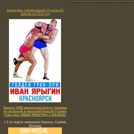
Календарь соревнований по вольной
борьбе на 2012 год
Запись XXIII международного турнира
по вольной и женской борьбе Голден
Гран-при «ИВАН ЯРЫГИН» с MAXIMA!
с 6-11 марта чемпионат Европы, Сербия
Белград