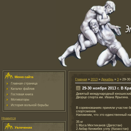
Меню сайта
Главная
»
2013
»
Декабрь
»
3
» 29-30
Главная страница
29-30 ноября 2013 г. В 
Каталог файлов
Девятый международный юношеский 
Гостевая книга
Дворце спорта им. Ивана Ярыгина.
Мотиваторы
История вольной борьбы
В соревнованиях приняли участие б
спортсменов.
Напомним, что это единственный н
Нравится
35 кг
1 Муса Мехтиханов (Дагестан)
Увлечения
2 Акбар Кенжибек уллу (Казахстан)