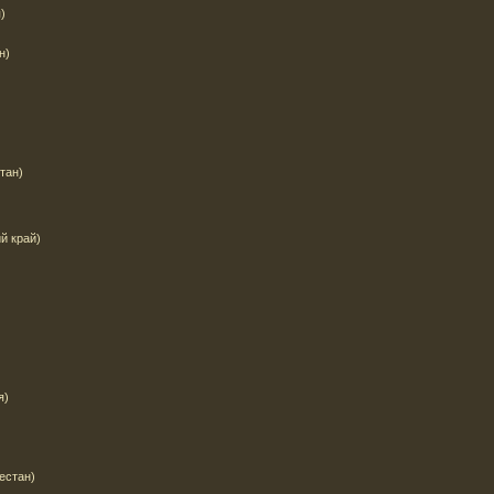
)
н)
тан)
й край)
я)
естан)