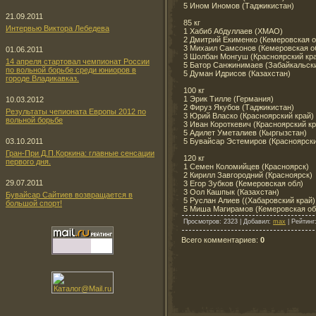
5 Ином Иномов (Таджикистан)
21.09.2011
85 кг
Интервью Виктора Лебедева
1 Хабиб Абдуллаев (ХМАО)
2 Дмитрий Екименко (Кемеровская о
3 Михаил Самсонов (Кемеровская о
01.06.2011
3 Шолбан Монгуш (Красноярский кр
14 апреля стартовал чемпионат России
5 Батор Санжинимаев (Забайкальски
по вольной борьбе среди юниоров в
5 Думан Идрисов (Казахстан)
городе Владикавказ.
100 кг
1 Эрик Тилле (Германия)
10.03.2012
2 Фируз Якубов (Таджикистан)
Результаты чепионата Европы 2012 по
3 Юрий Власко (Красноярский край)
вольной борьбе
3 Иван Короткевич (Красноярский кр
5 Адилет Уметалиев (Кыргызстан)
5 Бувайсар Эстемиров (Красноярски
03.10.2011
Гран-При Д.П.Коркина: главные сенсации
120 кг
первого дня.
1 Семен Коломийцев (Красноярск)
2 Кирилл Завгородний (Красноярск)
29.07.2011
3 Егор Зубков (Кемеровская обл)
3 Оол Кашпык (Казахстан)
Бувайсар Сайтиев возвращается в
5 Руслан Алиев ((Хабаровский край)
большой спорт!
5 Миша Магирамов (Кемеровская об
Просмотров
: 2323 |
Добавил
:
max
|
Рейтинг
Всего комментариев
:
0