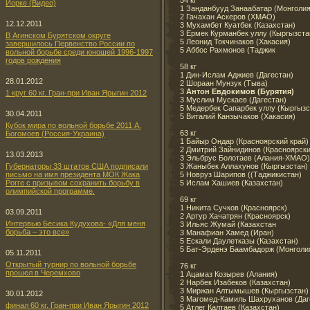
Йорке (Видео)
1 Занданбууд Занаабатар (Монголия
2 Гачахан Аскеров (ХМАО)
12.12.2011
3 Мухамбет Куатбек (Казахстан)
3 Ермек Курманбек уллу (Кыргызста
В Агинском Бурятском округе
5 Леонид Токчинаков (Хакасия)
завершилось Первенство России по
5 Аббос Рахмонов (Таджик
вольной борьбе среди юношей 1996-1997
годов рождения
58 кг
1 Дин-Ислам Аджиев (Дагестан)
28.01.2012
2 Шораан Мунзук (Тыва)
3
Антон Евдокимов (Бурятия)
1 круг 60 кг. Гран-при Иван Ярыгин 2012
3 Муслим Мускаев (Дагестан)
5 Медербек Сапарбек уллу (Кыргызс
30.04.2011
5 Виталий Канзычаков (Хакасия)
Кубок мира по вольной борьбе 2011 А.
63 кг
Богомоев (Россия-Украина)
1 Байыр Ондар (Красноярский край)
2 Дмитрий Зайнидинов (Красноярски
13.03.2013
3 Эльбрус Болотаев (Алания-ХМАО)
3 Жаныбек Аллахунов (Кыргызстан)
Губернаторы 33 штатов США подписали
5 Новруз Шарипов ((Таджикистан)
письмо на имя президента МОК Жака
5 Ислам Хашиев (Казахстан)
Рогге с призывом сохранить борьбу в
олимпийской программе.
69 кг
1 Никита Сучков (Красноярск)
03.09.2011
2 Артур Хачатрян (Красноярск)
Интервью Бесика Кудухова- «Для меня
3 Ильяс Жумай (Казахстан
борьба – это все»
3 Манафиан Хамед (Иран)
5 Ескали Даулетказы (Казахстан)
5 Бат-Эрденэ Баамбадорж (Монголи
05.11.2011
Открытый турнир по вольной борьбе
76 кг
прошел в Черемхово
1 Ацамаз Козырев (Алания)
2 Нарбек Изабеков (Казахстан)
3 Миржан Алтымышев (Кыргызстан)
30.01.2012
3 Магомед-Камиль Шахруханов (Даг
финал 60 кг. Гран-при Иван Ярыгин 2012
5 Атлег Калтаев (Казахстан)