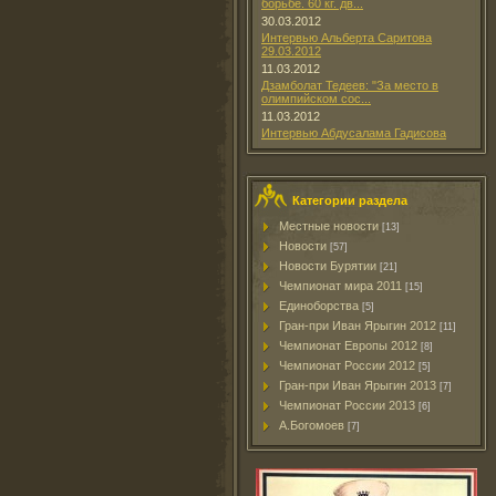
борьбе. 60 кг. дв...
30.03.2012
Интервью Альберта Саритова
29.03.2012
11.03.2012
Дзамболат Тедеев: "За место в
олимпийском сос...
11.03.2012
Интервью Абдусалама Гадисова
Категории раздела
Местные новости
[13]
Новости
[57]
Новости Бурятии
[21]
Чемпионат мира 2011
[15]
Единоборства
[5]
Гран-при Иван Ярыгин 2012
[11]
Чемпионат Европы 2012
[8]
Чемпионат России 2012
[5]
Гран-при Иван Ярыгин 2013
[7]
Чемпионат России 2013
[6]
А.Богомоев
[7]