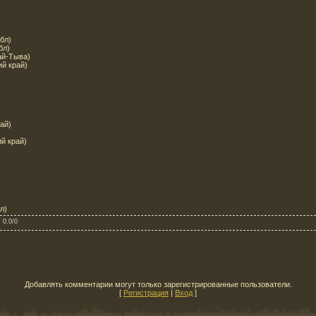
бл)
бл)
ай-Тыва)
й край)
ай)
й край)
л)
:
0.0
/
0
Добавлять комментарии могут только зарегистрированные пользователи.
[
Регистрация
|
Вход
]