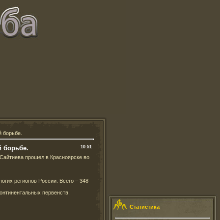
й борьбе.
й борьбе.
10:51
Сайтиева прошел в Красноярске во
огих регионов России. Всего – 348
онтинентальных первенств.
Статистика