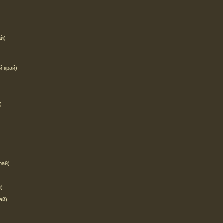
ай)
)
й край)
)
)
)
рай)
н)
ай)