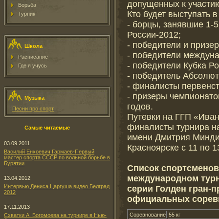
допущенных к участию
Борьба
Кто будет выступать в
Турник
- борцы, занявшие 1-
России-2012;
- победители и призе
Школа
- победители междуна
Расписание
- победители Кубка Ро
Где я учусь
- победитель Абсолют
- финалисты первенст
- призеры чемпионато
Музыка
годов.
Песни про спорт
Путевки на ГГП «Иван
финалисты турнира н
Самые читаемые
имени Дмитрия Минди
03.09.2011
Красноярске с 11 по 1
Василий Енхоевич Гармаев-Первый
мастер спорта СССР по вольной борьбе в
Бурятии
Список спортсменов-
международном турн
13.04.2012
Интервью Дениса Царгуша видео Белград
серии Голден гран-п
2012
официальных соревн
17.11.2013
Соревнование
55 кг
Схватки А. Богомоева на турнире в Нью-