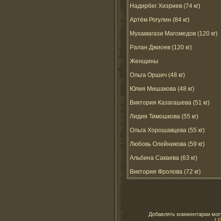
Надирбег Хизриев (74 кг)
Артём Рогулин (84 кг)
Мухамагази Магомедов (120 кг)
Ралан Джиоев (120 кг)
Женщины
Ольга Оршич (48 кг)
Юлия Мишакова (48 кг)
Виктория Казагашева (51 кг)
Лидия Тимошкова (55 кг)
Ольга Хорошавцева (55 кг)
Любовь Олейникова (59 кг)
Альбина Сакаева (63 кг)
Виктория Фролова (72 кг)
Добавлять комментарии могу
[
Р