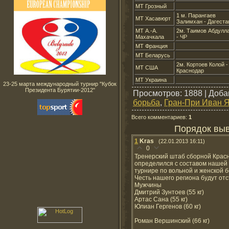
МТ Грозный
1 м. Парангаев
МТ Хасавюрт
Залимхан - Дагеста
МТ А.-А.
2м. Таимов Абдулл
Махачкала
- ЧР
МТ Франция
МТ Беларусь
2м. Кортоев Колой -
МТ США
Краснодар
МТ Украина
23-25 марта международный турнир "Кубок
Президента Бурятии-2012"
Просмотров
: 1888 |
Доба
борьба
,
Гран-При Иван 
Всего комментариев
:
1
Порядок выв
1
Kras
(22.01.2013 16:11)
0
Тренерский штаб сборной Красн
определился с составом нашей
турнире по вольной и женской 
Честь нашего региона будут отс
Мужчины
Дмитрий Зунтоев (55 кг)
Артас Сана (55 кг)
Юлиан Гергенов (60 кг)
Роман Вершинский (66 кг)