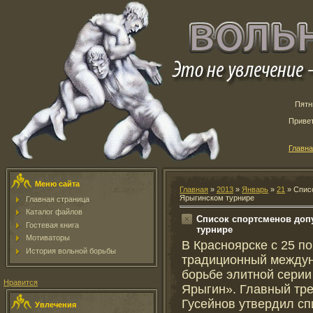
Пятн
Приве
Главн
Меню сайта
Главная
»
2013
»
Январь
»
21
» Cпис
Ярыгинском турнире
Главная страница
Каталог файлов
Cписок спортсменов доп
Гостевая книга
турнире
Мотиваторы
В Красноярске с 25 п
История вольной борьбы
традиционный междун
борьбе элитной серии
Нравится
Ярыгин». Главный тр
Гусейнов утвердил сп
Увлечения