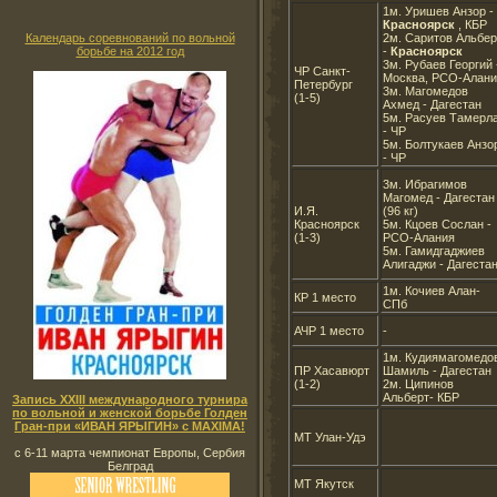
1м. Уришев Анзор -
Красноярск
, КБР
2м. Саритов Альбер
Календарь соревнований по вольной
-
Красноярск
борьбе на 2012 год
3м. Рубаев Георгий 
ЧР Санкт-
Москва, РСО-Алани
Петербург
3м. Магомедов
(1-5)
Ахмед - Дагестан
5м. Расуев Тамерл
- ЧР
5м. Болтукаев Анзо
- ЧР
3м. Ибрагимов
Магомед - Дагестан
И.Я.
(96 кг)
Красноярск
5м. Кцоев Сослан -
(1-3)
РСО-Алания
5м. Гамидгаджиев
Алигаджи - Дагеста
1м. Кочиев Алан-
КР 1 место
СПб
АЧР 1 место
-
1м. Кудиямагомедо
ПР Хасавюрт
Шамиль - Дагестан
(1-2)
2м. Ципинов
Альберт- КБР
Запись XXIII международного турнира
по вольной и женской борьбе Голден
Гран-при «ИВАН ЯРЫГИН» с MAXIMA!
МТ Улан-Удэ
с 6-11 марта чемпионат Европы, Сербия
Белград
МТ Якутск