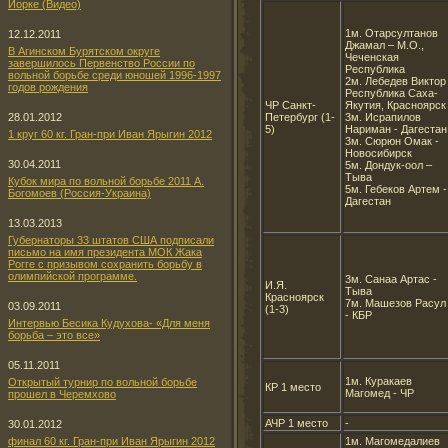
Йорке (Видео)
1м. Отарсултанов
12.12.2011
Джамал – М.О.,
В Агинском Бурятском округе
Чеченская
завершилось Первенство России по
Республика
вольной борьбе среди юношей 1996-1997
2м. Лебедев Виктор
годов рождения
Республика Саха-
ЧР Санкт-
Якутия, Красноярск
28.01.2012
Петербург (1-
3м. Исрапилов
5)
Нариман - Дагестан
1 круг 60 кг. Гран-при Иван Ярыгин 2012
3м. Сюрюн Омак -
Новосибирск
30.04.2011
5м. Дондук-оол –
Тыва
Кубок мира по вольной борьбе 2011 А.
5м. Гебеков Артем -
Богомоев (Россия-Украина)
Дагестан
13.03.2013
Губернаторы 33 штатов США подписали
письмо на имя президента МОК Жака
Рогге с призывом сохранить борьбу в
олимпийской программе.
3м. Санаа Артас -
И.Я.
Тыва
Красноярск
7м. Машезов Расул
03.09.2011
(1-3)
- КБР
Интервью Бесика Кудухова- «Для меня
борьба – это все»
05.11.2011
1м. Куракаев
Открытый турнир по вольной борьбе
КР 1 место
Магомед - ЧР
прошел в Черемхово
АЧР 1 место
-
30.01.2012
финал 60 кг. Гран-при Иван Ярыгин 2012
1м. Магомедалиев