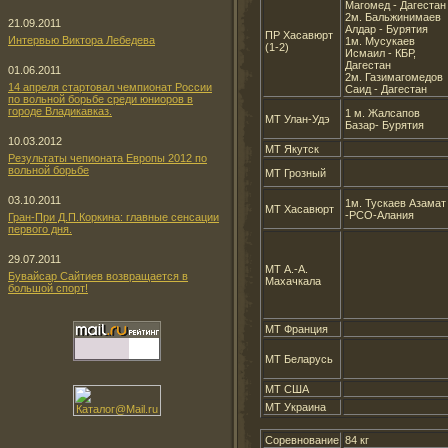
Магомед - Дагестан
2м. Бальжинимаев
21.09.2011
Алдар - Бурятия
ПР Хасавюрт
Интервью Виктора Лебедева
1м. Мусукаев
(1-2)
Исмаил - КБР,
Дагестан
01.06.2011
2м. Газимагомедов
14 апреля стартовал чемпионат России
Саид - Дагестан
по вольной борьбе среди юниоров в
городе Владикавказ.
1 м. Жалсапов
МТ Улан-Удэ
Базар- Бурятия
10.03.2012
МТ Якутск
Результаты чепионата Европы 2012 по
вольной борьбе
МТ Грозный
03.10.2011
1м. Тускаев Азамат
МТ Хасавюрт
-РСО-Алания
Гран-При Д.П.Коркина: главные сенсации
первого дня.
29.07.2011
МТ А.-А.
Бувайсар Сайтиев возвращается в
Махачкала
большой спорт!
МТ Франция
МТ Беларусь
МТ США
МТ Украина
Соревнование
84 кг