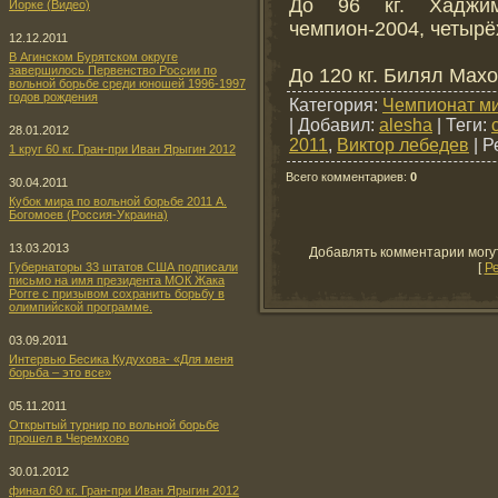
До 96 кг. Хаджим
Йорке (Видео)
чемпион-2004, четыр
12.12.2011
В Агинском Бурятском округе
завершилось Первенство России по
До 120 кг. Билял Мах
вольной борьбе среди юношей 1996-1997
годов рождения
Категория
:
Чемпионат ми
|
Добавил
:
alesha
|
Теги
:
28.01.2012
2011
,
Виктор лебедев
|
Р
1 круг 60 кг. Гран-при Иван Ярыгин 2012
Всего комментариев
:
0
30.04.2011
Кубок мира по вольной борьбе 2011 А.
Богомоев (Россия-Украина)
13.03.2013
Добавлять комментарии могу
[
Р
Губернаторы 33 штатов США подписали
письмо на имя президента МОК Жака
Рогге с призывом сохранить борьбу в
олимпийской программе.
03.09.2011
Интервью Бесика Кудухова- «Для меня
борьба – это все»
05.11.2011
Открытый турнир по вольной борьбе
прошел в Черемхово
30.01.2012
финал 60 кг. Гран-при Иван Ярыгин 2012