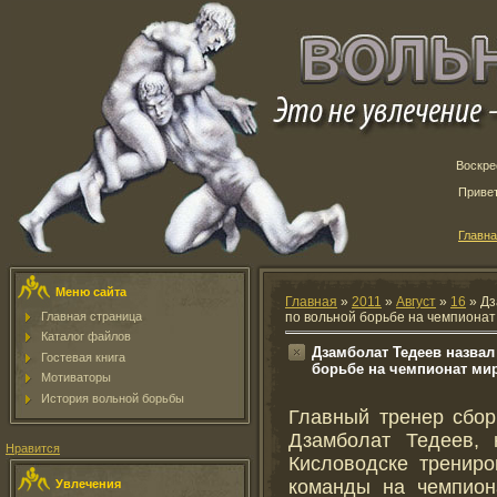
Воскрес
Приве
Главн
Меню сайта
Главная
»
2011
»
Август
»
16
» Дз
Главная страница
по вольной борьбе на чемпионат
Каталог файлов
Дзамболат Тедеев назвал
Гостевая книга
борьбе на чемпионат ми
Мотиваторы
История вольной борьбы
Главный тренер сбор
Дзамболат Тедеев,
Нравится
Кисловодске трениро
команды на чемпион
Увлечения