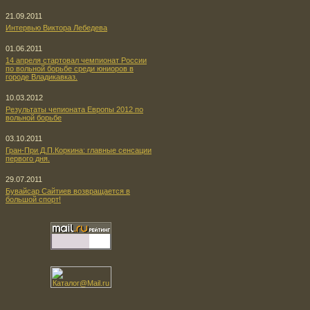
21.09.2011
Интервью Виктора Лебедева
01.06.2011
14 апреля стартовал чемпионат России
по вольной борьбе среди юниоров в
городе Владикавказ.
10.03.2012
Результаты чепионата Европы 2012 по
вольной борьбе
03.10.2011
Гран-При Д.П.Коркина: главные сенсации
первого дня.
29.07.2011
Бувайсар Сайтиев возвращается в
большой спорт!