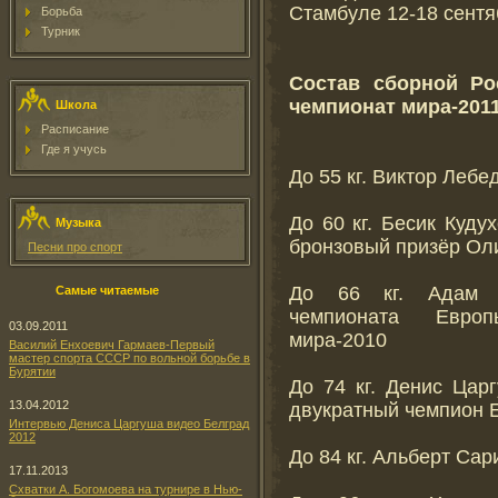
Стамбуле 12-18 сентя
Борьба
Турник
Состав сборной Ро
чемпионат мира-201
Школа
Расписание
Где я учусь
До 55 кг. Виктор Леб
До 60 кг. Бесик Куду
Музыка
бронзовый призёр Ол
Песни про спорт
До 66 кг. Адам Б
Самые читаемые
чемпионата Европ
03.09.2011
мира-2010
Василий Енхоевич Гармаев-Первый
мастер спорта СССР по вольной борьбе в
Бурятии
До 74 кг. Денис Цар
13.04.2012
двукратный чемпион 
Интервью Дениса Царгуша видео Белград
2012
До 84 кг. Альберт Сар
17.11.2013
Схватки А. Богомоева на турнире в Нью-