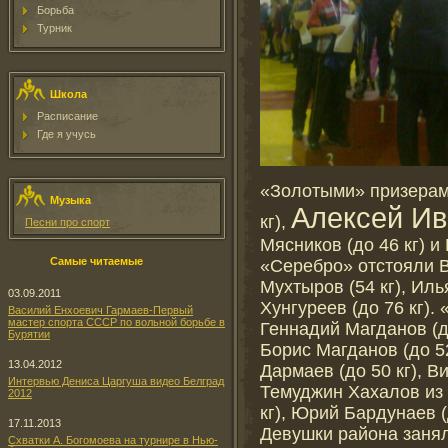
Борьба
Турник
Школа
Расписание
Где я учусь
«Золотыми» призерам
Музыка
Алексей Ива
кг),
Песни про спорт
Мясников (до 46 кг) и
Самые читаемые
«Серебро» отстояли В
Мухтыров (54 кг), Иль
03.09.2011
Хунгуреев (до 76 кг)
Василий Енхоевич Гармаев-Первый
мастер спорта СССР по вольной борьбе в
Геннадий Магданов (д
Бурятии
Борис Магданов (до 5
13.04.2012
Дармаев (до 50 кг), В
Интервью Дениса Царгуша видео Белград
Темуджин Хахалов из 
2012
кг), Юрий Бардунаев (д
17.11.2013
Девушки района занял
Схватки А. Богомоева на турнире в Нью-