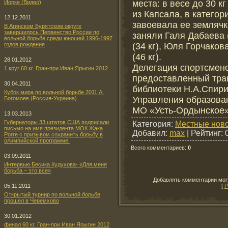
места: в весе до 30 к
Йорке (Видео)
из Капсала, в категор
12.12.2011
завоевала ее землячк
В Агинском Бурятском округе
завершилось Первенство России по
заняли Галя Дабаева (
вольной борьбе среди юношей 1996-1997
(34 кг), Юля Горчаков
годов рождения
(46 кг).
28.01.2012
Делегация спортсмено
1 круг 60 кг. Гран-при Иван Ярыгин 2012
предоставленный тра
30.04.2011
библиотеки Н.А.Спири
Кубок мира по вольной борьбе 2011 А.
Управления образова
Богомоев (Россия-Украина)
МО «Усть-Ордынское»
13.03.2013
Губернаторы 33 штатов США подписали
Категория
:
Местные нов
письмо на имя президента МОК Жака
Добавил
:
max
|
Рейтинг
:
Рогге с призывом сохранить борьбу в
олимпийской программе.
Всего комментариев
:
0
03.09.2011
Интервью Бесика Кудухова- «Для меня
борьба – это все»
Добавлять комментарии могу
[
Р
05.11.2011
Открытый турнир по вольной борьбе
прошел в Черемхово
30.01.2012
финал 60 кг. Гран-при Иван Ярыгин 2012