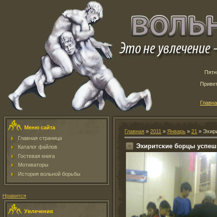
Пятн
Приве
Главн
Меню сайта
Главная
»
2011
»
Январь
»
21
» Эхир
Главная страница
Эхиритские борцы успеш
Каталог файлов
Гостевая книга
Мотиваторы
История вольной борьбы
Нравится
Увлечения