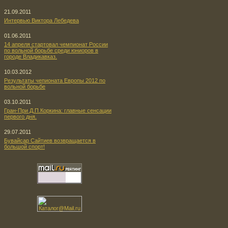
21.09.2011
Интервью Виктора Лебедева
01.06.2011
14 апреля стартовал чемпионат России
по вольной борьбе среди юниоров в
городе Владикавказ.
10.03.2012
Результаты чепионата Европы 2012 по
вольной борьбе
03.10.2011
Гран-При Д.П.Коркина: главные сенсации
первого дня.
29.07.2011
Бувайсар Сайтиев возвращается в
большой спорт!