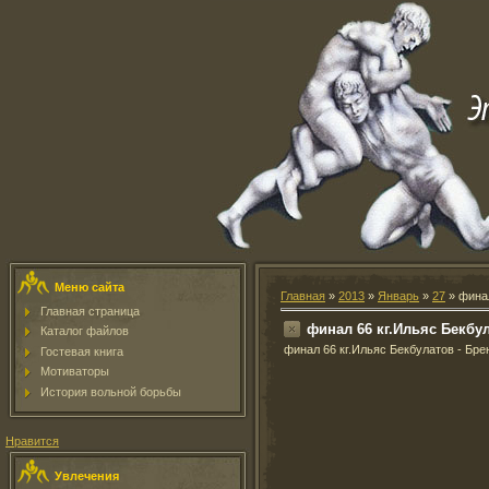
Меню сайта
Главная
»
2013
»
Январь
»
27
» финал
Главная страница
финал 66 кг.Ильяс Бекбу
Каталог файлов
финал 66 кг.Ильяс Бекбулатов - Бр
Гостевая книга
Мотиваторы
История вольной борьбы
Нравится
Увлечения