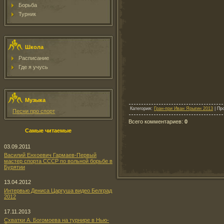
Борьба
Турник
Школа
Расписание
Где я учусь
Музыка
Категория
:
Гран-при Иван Ярыгин 2013
|
Пр
Песни про спорт
Всего комментариев
:
0
Самые читаемые
03.09.2011
Василий Енхоевич Гармаев-Первый
мастер спорта СССР по вольной борьбе в
Бурятии
13.04.2012
Интервью Дениса Царгуша видео Белград
2012
17.11.2013
Схватки А. Богомоева на турнире в Нью-