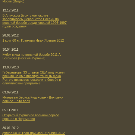
Йорке (Видео)
12.12.2011
В Агинском Бурятском округе
завершилось Первенство России по
вольной борьбе среди юношей 1996-1997
годов рождения
28.01.2012
1 круг 60 кг. Гран-при Иван Ярыгин 2012
30.04.2011
Кубок мира по вольной борьбе 2011 А.
Богомоев (Россия-Украина)
13.03.2013
Губернаторы 33 штатов США подписали
письмо на имя президента МОК Жака
Рогге с призывом сохранить борьбу в
олимпийской программе.
03.09.2011
Интервью Бесика Кудухова- «Для меня
борьба – это все»
05.11.2011
Открытый турнир по вольной борьбе
прошел в Черемхово
30.01.2012
финал 60 кг. Гран-при Иван Ярыгин 2012