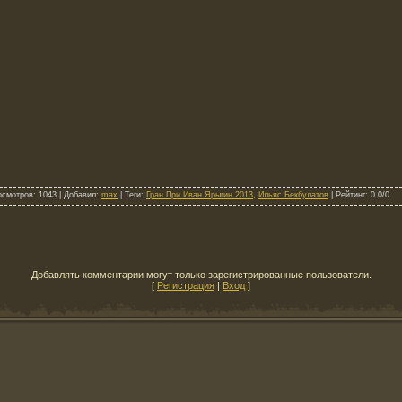
осмотров
: 1043 |
Добавил
:
max
|
Теги
:
Гран При Иван Ярыгин 2013
,
Ильяс Бекбулатов
|
Рейтинг
:
0.0
/
0
Добавлять комментарии могут только зарегистрированные пользователи.
[
Регистрация
|
Вход
]