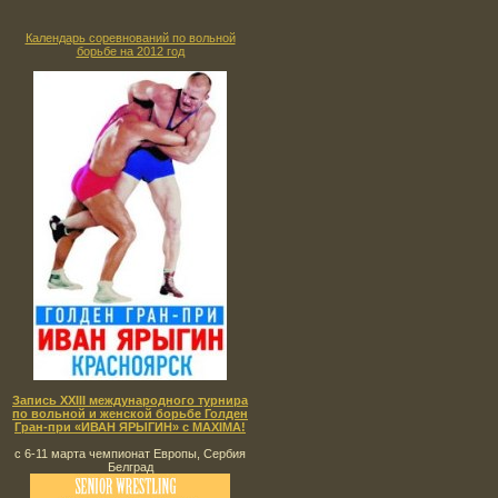
Календарь соревнований по вольной
борьбе на 2012 год
Запись XXIII международного турнира
по вольной и женской борьбе Голден
Гран-при «ИВАН ЯРЫГИН» с MAXIMA!
с 6-11 марта чемпионат Европы, Сербия
Белград