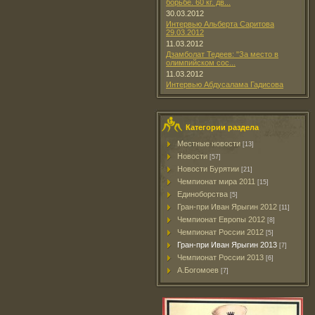
борьбе. 60 кг. дв...
30.03.2012
Интервью Альберта Саритова
29.03.2012
11.03.2012
Дзамболат Тедеев: "За место в
олимпийском сос...
11.03.2012
Интервью Абдусалама Гадисова
Категории раздела
Местные новости
[13]
Новости
[57]
Новости Бурятии
[21]
Чемпионат мира 2011
[15]
Единоборства
[5]
Гран-при Иван Ярыгин 2012
[11]
Чемпионат Европы 2012
[8]
Чемпионат России 2012
[5]
Гран-при Иван Ярыгин 2013
[7]
Чемпионат России 2013
[6]
А.Богомоев
[7]