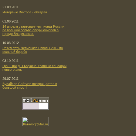
21.09.2011
Интервью Виктора Лебедева
01.06.2011
14 апреля стартовал чемпионат России
по вольной борьбе среди юниоров в
городе Владикавказ.
10.03.2012
Результаты чепионата Европы 2012 по
вольной борьбе
03.10.2011
Гран-При Д.П.Коркина: главные сенсации
первого дня.
29.07.2011
Бувайсар Сайтиев возвращается в
большой спорт!