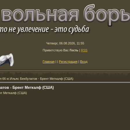
Четверг, 06.08.2026, 11:55
Приветствую Вас
Гость
|
RSS
Главная
|
|
Регистрация
|
Вход
 66 кг.Ильяс Бекбулатов - Брент Меткалф (США)
латов - Брент Меткалф (США)
ент Меткалф (США)