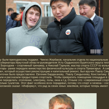
му были преподнесены подарки. Чингиз Жербаков, начальник отдела по национальным
губернатора Иркутской области-руководителя Усть-Ордынского Бурятского округа те
 Борходоев – спортивный тренажер, а Николай Тарнуев, мастер спорта СССР по вольн
нтарь- ранее передало министерство физической культуры и спорта Приангарья. А си
ик», который осуществил реконструкцию и капитальный ремонт, был вручен Павлу С
енточки было предоставлено Евгению Бардаханову, Павлу Синдыхееву, Константину 
азали и рассказали предысторию спортзала. Чтобы превратить помещение площадью в
 переделать: отопление, электрику, полы, окна и.т.д. Отныне это –современный спор
еплым туалетом. Этот факт особенно всех порадовал, потому что спорт и гигиена – с
огомоев сказал «Информу», что рад за своих юных земляков, которые теперь имеют 