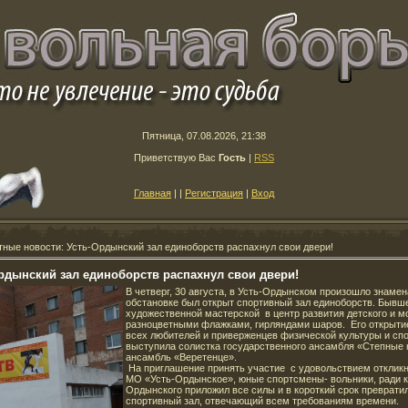
Пятница, 07.08.2026, 21:38
Приветствую Вас
Гость
|
RSS
Главная
|
|
Регистрация
|
Вход
ные новости: Усть-Ордынский зал единоборств распахнул свои двери!
рдынский зал единоборств распахнул свои двери!
В четверг, 30 августа, в Усть-Ордынском произошло знаме
обстановке был открыт спортивный зал единоборств. Бывш
художественной мастерской в центр развития детского и 
разноцветными флажками, гирляндами шаров. Его открыти
всех любителей и приверженцев физической культуры и сп
выступила солистка государственного ансамбля «Степные 
ансамбль «Веретенце».
На приглашение принять участие с удовольствием отклик
МО «Усть-Ордынское», юные спортсмены- вольники, ради к
Ордынского приложил все силы и в короткий срок преврат
спортивный зал, отвечающий всем требованиям времени.