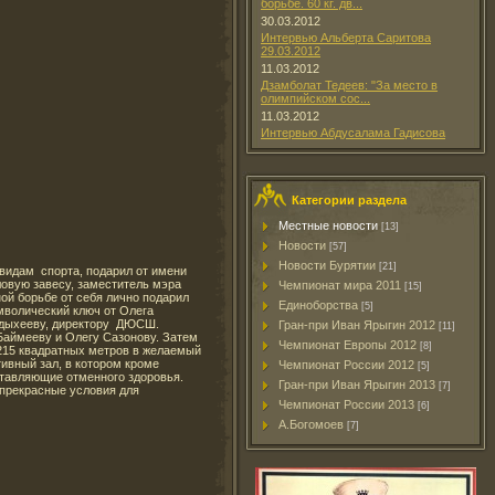
борьбе. 60 кг. дв...
30.03.2012
Интервью Альберта Саритова
29.03.2012
11.03.2012
Дзамболат Тедеев: "За место в
олимпийском сос...
11.03.2012
Интервью Абдусалама Гадисова
Категории раздела
Местные новости
[13]
Новости
[57]
Новости Бурятии
[21]
 видам спорта, подарил от имени
пловую завесу, заместитель мэра
Чемпионат мира 2011
[15]
ой борьбе от себя лично подарил
Единоборства
[5]
мволический ключ от Олега
индыхееву, директору ДЮСШ.
Гран-при Иван Ярыгин 2012
[11]
Баймееву и Олегу Сазонову. Затем
Чемпионат Европы 2012
[8]
 215 квадратных метров в желаемый
тивный зал, в котором кроме
Чемпионат России 2012
[5]
оставляющие отменного здоровья.
Гран-при Иван Ярыгин 2013
[7]
прекрасные условия для
Чемпионат России 2013
[6]
А.Богомоев
[7]