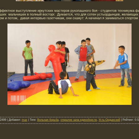
фектное выступление иркутских мастеров рукопашного боя - студентов техникума фи
дших мальчишек в полный восторг. Думается, что для сотен устьордынцев, желающих
ом и потом, давая интервью газетчикам, они скажут: А начинал я заниматься спорто
 2499 |
Добавил
:
max
|
Теги
:
Вольная борьба
,
открытие зала единоборств
,
Усть-Ордынский
|
Рейтинг
:
0.0