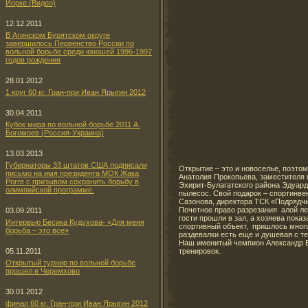
Йорке (Видео)
12.12.2011
В Агинском Бурятском округе
завершилось Первенство России по
вольной борьбе среди юношей 1996-1997
годов рождения
28.01.2012
1 круг 60 кг. Гран-при Иван Ярыгин 2012
30.04.2011
Кубок мира по вольной борьбе 2011 А.
Богомоев (Россия-Украина)
13.03.2013
Губернаторы 33 штатов США подписали
Открытие – это и новоселье, поэто
письмо на имя президента МОК Жака
Анатолия Прокопьева, заместителя 
Рогге с призывом сохранить борьбу в
Эхирит-Булагатского района Эдуард
олимпийской программе.
пылесос. Свой подарок – спортинве
Сазонова, директора ТСК «Подрядч
Почетное право разрезания алой л
03.09.2011
гости прошли в зал, а хозяева пок
Интервью Бесика Кудухова- «Для меня
спортивный объект, пришлось многое
борьба – это все»
раздевалки есть еще и душевая с т
Наш именитый чемпион Александр Б
тренировок.
05.11.2011
Открытый турнир по вольной борьбе
прошел в Черемхово
30.01.2012
финал 60 кг. Гран-при Иван Ярыгин 2012