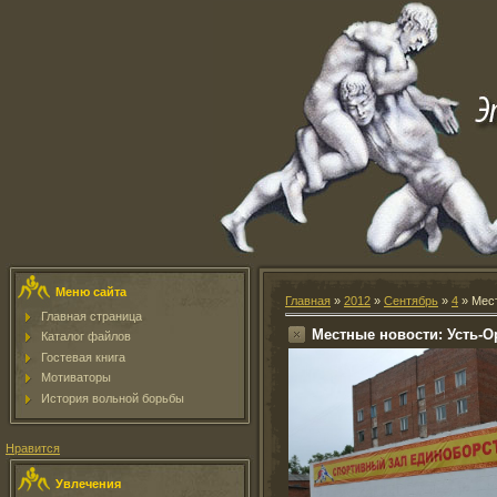
Меню сайта
Главная
»
2012
»
Сентябрь
»
4
» Мест
Главная страница
Местные новости: Усть-О
Каталог файлов
Гостевая книга
Мотиваторы
История вольной борьбы
Нравится
Увлечения