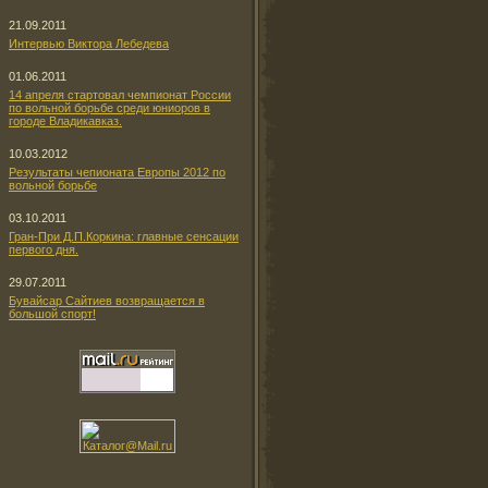
21.09.2011
Интервью Виктора Лебедева
01.06.2011
14 апреля стартовал чемпионат России
по вольной борьбе среди юниоров в
городе Владикавказ.
10.03.2012
Результаты чепионата Европы 2012 по
вольной борьбе
03.10.2011
Гран-При Д.П.Коркина: главные сенсации
первого дня.
29.07.2011
Бувайсар Сайтиев возвращается в
большой спорт!