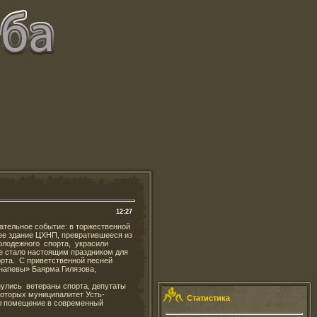
12:27
нательное событие: в торжественной
ее здание ЦХНП, превратившееся из
молодежного спорта, украсили
е стало настоящим праздником для
орта. С приветственной песней
напевы» Баярма Гилязова,
нулись ветераны спорта, депутаты
оторых муниципалитет Усть-
Статистика
ил помещение в современный