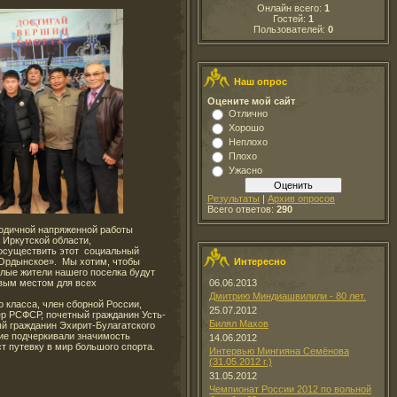
Онлайн всего:
1
Гостей:
1
Пользователей:
0
Наш опрос
Оцените мой сайт
Отлично
Хорошо
Неплохо
Плохо
Ужасно
Результаты
|
Архив опросов
Всего ответов:
290
годичной напряженной работы
 Иркутской области,
осуществить этот социальный
Интересно
ь-Ордынское». Мы хотим, чтобы
слые жители нашего поселка будут
06.06.2013
овым местом для всех
Дмитрию Миндиашвилили - 80 лет.
 класса, член сборной России,
25.07.2012
ер РСФСР, почетный гражданин Усть-
Билял Махов
ый гражданин Эхирит-Булагатского
щие подчеркивали значимость
14.06.2012
т путевку в мир большого спорта.
Интервью Мингияна Семёнова
(31.05.2012 г.)
31.05.2012
Чемпионат России 2012 по вольной