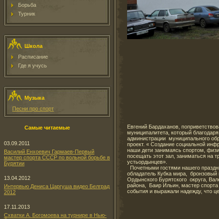
Борьба
Турник
Школа
Расписание
Где я учусь
Музыка
Песни про спорт
Евгений Бардаханов, поприветствов
Самые читаемые
муниципалитета, который благодар
администрации муниципального обр
03.09.2011
проект. « Создание социальной инф
наши дети занимаясь спортом, физи
Василий Енхоевич Гармаев-Первый
посещать этот зал, заниматься на 
мастер спорта СССР по вольной борьбе в
устьордынцев».
Бурятии
Почетными гостями нашего праздник
обладатель Кубка мира, бронзовый 
13.04.2012
Ордынского Бурятского округа, Вал
района, Баир Ильин, мастер спорта
Интервью Дениса Царгуша видео Белград
события и выражали надежду, что ц
2012
17.11.2013
Схватки А. Богомоева на турнире в Нью-