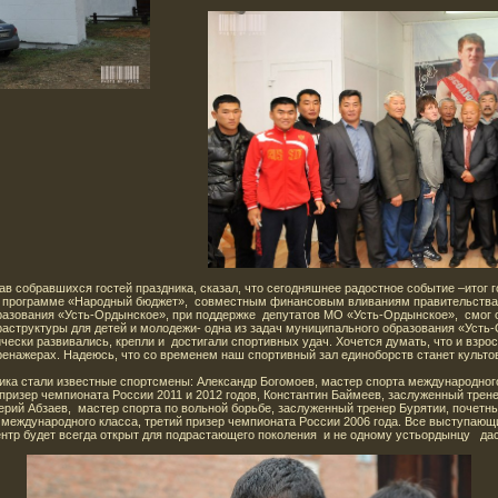
ав собравшихся гостей праздника, сказал, что сегодняшнее радостное событие –итог 
я программе «Народный бюджет», совместным финансовым вливаниям правительства
азования «Усть-Ордынское», при поддержке депутатов МО «Усть-Ордынское», смог 
раструктуры для детей и молодежи- одна из задач муниципального образования «Уст
чески развивались, крепли и достигали спортивных удач. Хочется думать, что и взро
тренажерах. Надеюсь, что со временем наш спортивный зал единоборств станет культ
а стали известные спортсмены: Александр Богомоев, мастер спорта международного
призер чемпионата России 2011 и 2012 годов, Константин Баймеев, заслуженный трен
ерий Абзаев, мастер спорта по вольной борьбе, заслуженный тренер Бурятии, почетн
 международного класса, третий призер чемпионата России 2006 года. Все выступаю
ентр будет всегда открыт для подрастающего поколения и не одному устьордынцу дас