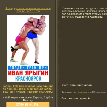
Заключительным аккордом стало эф
Календарь соревнований по вольной
несколько бросков, приемов, приве
борьбе на 2012 год
зал единоборств станет вторым дом
Источник:
Маргарита Хабинова
фото:
Евгений Очиров
Запись XXIII международного турнира
по вольной и женской борьбе Голден
Гран-при «ИВАН ЯРЫГИН» с MAXIMA!
Категория
:
Местные новости
|
Просмотров
:
с 6-11 марта чемпионат Европы, Сербия
Всего комментариев
:
0
Белград