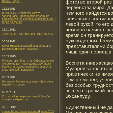
фото) во второй ра
Йорке (Видео)
первенства мира. Д
12.12.2011
немного найдется в
В Агинском Бурятском округе
завершилось Первенство России по
юниорские состязани
вольной борьбе среди юношей 1996-1997
годов рождения
левой рукой, то ег
чемпион начинал за
28.01.2012
1 круг 60 кг. Гран-при Иван Ярыгин 2012
время он тренируетс
руководством Шамил
30.04.2011
представителями бор
Кубок мира по вольной борьбе 2011 А.
Богомоев (Россия-Украина)
лишь один период в 
13.03.2013
Губернаторы 33 штатов США подписали
Воспитанник хасавю
письмо на имя президента МОК Жака
Рогге с призывом сохранить борьбу в
Музаров занял второ
олимпийской программе.
практически не име
03.09.2011
Тем не менее, учен
Интервью Бесика Кудухова- «Для меня
без особых труднос
борьба – это все»
вышел с травмой лок
05.11.2011
Эхсанпуру.
Открытый турнир по вольной борьбе
прошел в Черемхово
Единственный не да
30.01.2012
финал 60 кг. Гран-при Иван Ярыгин 2012
Макиев, выступающий