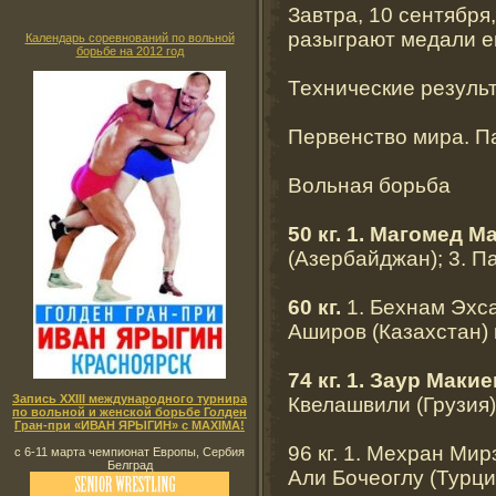
Завтра, 10 сентября
разыграют медали ещ
Календарь соревнований по вольной
борьбе на 2012 год
Технические резуль
Первенство мира. Па
Вольная борьба
50 кг. 1. Магомед 
(Азербайджан); 3. П
60 кг.
1. Бехнам Эхс
Аширов (Казахстан)
74 кг. 1. Заур Макие
Запись XXIII международного турнира
Квелашвили (Грузия)
по вольной и женской борьбе Голден
Гран-при «ИВАН ЯРЫГИН» с MAXIMA!
96 кг. 1. Мехран Ми
с 6-11 марта чемпионат Европы, Сербия
Белград
Али Бочеоглу (Турци