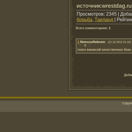
источник:wrestdag.ru
Просмотров
: 2345 |
Доба
борьба
,
Таиланд
|
Рейтин
Всего комментариев
:
1
1
Nemusefleknem
(12.10.2012 01:10)
0
поиск вакансий качественные базы [ur
Доба
Copyri