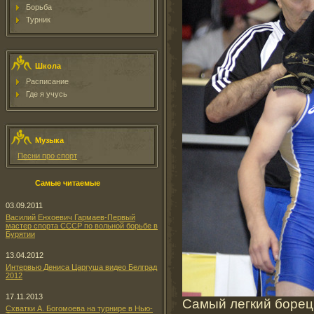
Борьба
Турник
Школа
Расписание
Где я учусь
Музыка
Песни про спорт
Самые читаемые
03.09.2011
Василий Енхоевич Гармаев-Первый
мастер спорта СССР по вольной борьбе в
Бурятии
13.04.2012
Интервью Дениса Царгуша видео Белград
2012
17.11.2013
Самый легкий борец
Схватки А. Богомоева на турнире в Нью-