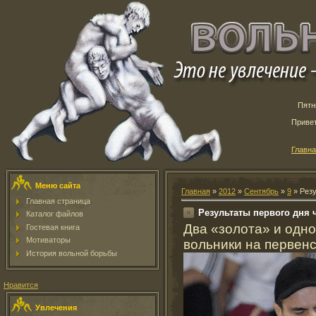
Пятн
Приве
Главн
Меню сайта
Главная
»
2012
»
Сентябрь
»
9
» Резу
Главная страница
Результаты первого дня
Каталог файлов
Два «золота» и одно
Гостевая книга
Мотиваторы
вольники на первенс
История вольной борьбы
Нравится
Увлечения