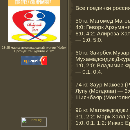
Все поединки росси
50 кг. Магомед Маго
4:0; Геворк Арзуман
6:0, 4:2; Алиреза Х
— 1:0, 5:0.
23-25 марта международный турнир "Кубок
Президента Бурятии-2012"
60 кг. Заирбек Музар
Мухамадсидик Джурае
1:0, 2:0; Владимир 
— 0:1, 0:4.
74 кг. Заур Макоев (
Лупу (Молдова) — 6:
Шиянбаяр (Монголия)
96 кг. Магомедгадж
3:1, 2:2; Марк Халл
1:0, 0:1, 1:2; Инкар 