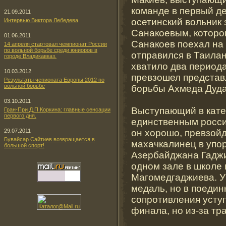
команде в первый д
21.09.2011
осетинский вольник
Интервью Виктора Лебедева
Санакоевым, которо
01.06.2011
Санакоев поехал на 
14 апреля стартовал чемпионат России
по вольной борьбе среди юниоров в
отправился в Таилан
городе Владикавказ.
хватило два периода
10.03.2012
превзошел представ
Результаты чепионата Европы 2012 по
вольной борьбе
борьбы Ахмеда Дуда
03.10.2011
Выступающий в кате
Гран-При Д.П.Коркина: главные сенсации
первого дня.
единственным россия
он хорошо, превзойд
29.07.2011
Бувайсар Сайтиев возвращается в
махачкалинец в упор
большой спорт!
Азербайджана Гаджи
одном зале в школе 
Магомедгаджиева. У
медаль, но в поедин
сопротивления усту
финала, но из-за тр