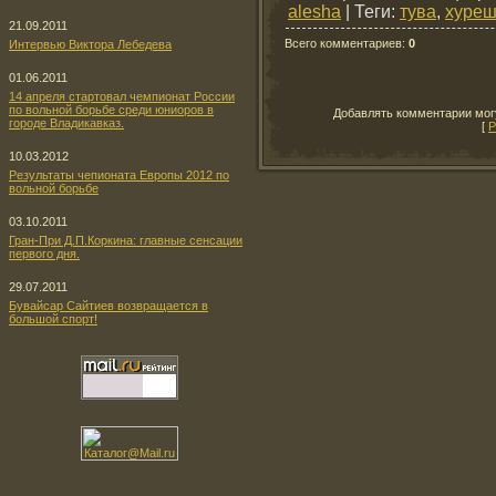
alesha
|
Теги
:
тува
,
хуре
21.09.2011
Всего комментариев
:
0
Интервью Виктора Лебедева
01.06.2011
14 апреля стартовал чемпионат России
по вольной борьбе среди юниоров в
Добавлять комментарии могу
городе Владикавказ.
[
Р
10.03.2012
Результаты чепионата Европы 2012 по
вольной борьбе
03.10.2011
Гран-При Д.П.Коркина: главные сенсации
первого дня.
29.07.2011
Бувайсар Сайтиев возвращается в
большой спорт!