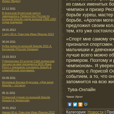
Йорке (Видео)
из самых именитых б
чемпион и призер Рес
12.12.2011
В Агинском Бурятском округе
борьбе хуреш, мастер
завершилось Первенство России по
борьбе, «Арзлан мог
вольной борьбе среди юношей 1996-1997
годов рождения
предложил своим кол
тем, кто уже состоялс
28.01.2012
1 круг 60 кг. Гран-при Иван Ярыгин 2012
«Спорт мне самому оч
30.04.2011
признался спортсмен.
Кубок мира по вольной борьбе 2011 А.
мальчишки и девчонки
Богомоев (Россия-Украина)
лучше всего можно о
13.03.2013
примером. Поэтому и 
Губернаторы 33 штатов США подписали
письмо на имя президента МОК Жака
чемпионом». Я уверен,
Рогге с призывом сохранить борьбу в
примеру, с Лорисой О
олимпийской программе.
событием, а то, что о
03.09.2011
запомнится на всю жи
Интервью Бесика Кудухова- «Для меня
борьба – это все»
Тува-Онлайн
05.11.2011
Чимис Иргит
Открытый турнир по вольной борьбе
прошел в Черемхово
30.01.2012
Категория
:
Новости
|
Про
финал 60 кг. Гран-при Иван Ярыгин 2012