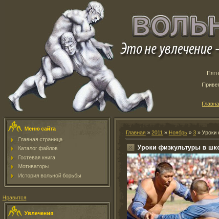
Пятн
Приве
Главн
Меню сайта
Главная
»
2011
»
Ноябрь
»
3
» Уроки 
Главная страница
Уроки физкультуры в шк
Каталог файлов
Гостевая книга
Мотиваторы
История вольной борьбы
Нравится
Увлечения