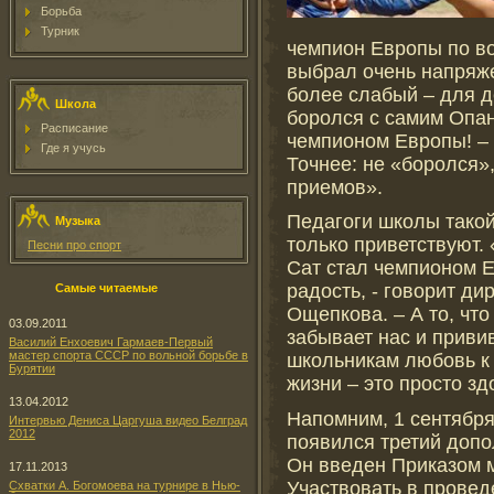
Борьба
Турник
чемпион Европы по во
выбрал очень напряж
более слабый – для д
Школа
боролся с самим Опа
Расписание
чемпионом Европы! – 
Где я учусь
Точнее: не «боролся»,
приемов».
Педагоги школы такой
Музыка
только приветствуют. 
Песни про спорт
Сат стал чемпионом Е
радость, - говорит д
Самые читаемые
Ощепкова. – А то, чт
03.09.2011
забывает нас и прив
Василий Енхоевич Гармаев-Первый
мастер спорта СССР по вольной борьбе в
школьникам любовь к 
Бурятии
жизни – это просто зд
13.04.2012
Напомним, 1 сентября
Интервью Дениса Царгуша видео Белград
2012
появился третий допо
Он введен Приказом 
17.11.2013
Участвовать в провед
Схватки А. Богомоева на турнире в Нью-