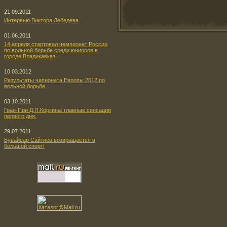
21.09.2011
Интервью Виктора Лебедева
01.06.2011
14 апреля стартовал чемпионат России
по вольной борьбе среди юниоров в
городе Владикавказ.
10.03.2012
Результаты чепионата Европы 2012 по
вольной борьбе
03.10.2011
Гран-При Д.П.Коркина: главные сенсации
первого дня.
29.07.2011
Бувайсар Сайтиев возвращается в
большой спорт!