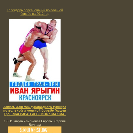
Календарь соревнований по вольной
борьбе на 2012 год
Запись XXIII международного турнира
по вольной и женской борьбе Голден
Гран-при «ИВАН ЯРЫГИН» с MAXIMA!
с 6-11 марта чемпионат Европы, Сербия
Белград