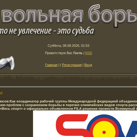
Суббота, 08.08.2026, 01:53
Приветствую Вас
Гость
|
RSS
Главная
|
|
Регистрация
|
Вход
бы
рюсов:
Как координатор рабочей группы Международной федерацией объединен
ию проблем с сохранением борьбы в перечне олимпийских видов спорта расск
«Весь спорт» о официально объявленном FILA решении провести Всемирный 