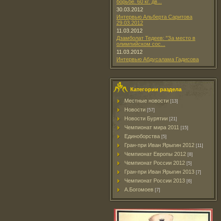
борьбе. 60 кг. дв...
30.03.2012
Интервью Альберта Саритова
29.03.2012
11.03.2012
Дзамболат Тедеев: "За место в
олимпийском сос...
11.03.2012
Интервью Абдусалама Гадисова
Категории раздела
Местные новости
[13]
Новости
[57]
Новости Бурятии
[21]
Чемпионат мира 2011
[15]
Единоборства
[5]
Гран-при Иван Ярыгин 2012
[11]
Чемпионат Европы 2012
[8]
Чемпионат России 2012
[5]
Гран-при Иван Ярыгин 2013
[7]
Чемпионат России 2013
[6]
А.Богомоев
[7]