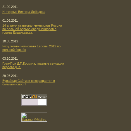
21.09.2011
Интервью Виктора Лебедева
01.06.2011
14 апреля стартовал чемпионат России
по вольной борьбе среди юниоров в
городе Владикавказ.
10.03.2012
Результаты чепионата Европы 2012 по
вольной борьбе
03.10.2011
Гран-При Д.П.Коркина: главные сенсации
первого дня.
29.07.2011
Бувайсар Сайтиев возвращается в
большой спорт!