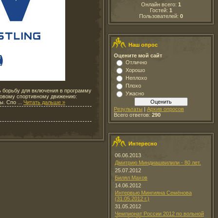
Онлайн всего:
1
Гостей:
1
Пользователей:
0
Наш опрос
Оцените мой сайт
Отлично
Хорошо
Неплохо
Плохо
 борьбу для включения в программу
Ужасно
ировому спортивному движению:
бы. Спо
...
Читать дальше »
Результаты
|
Архив опросов
Всего ответов:
290
Интересно
06.06.2013
Дмитрию Миндиашвилили - 80 лет.
25.07.2012
Билял Махов
14.06.2012
Интервью Мингияна Семёнова
(31.05.2012 г.)
31.05.2012
Чемпионат России 2012 по вольной