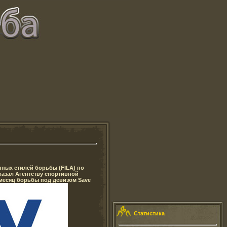
ных стилей борьбы (FILA) по
азал Агентству спортивной
месяц борьбы под девизом Save
Статистика