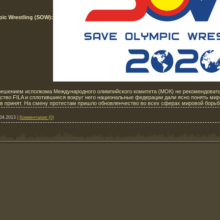
ic Wrestling (SOW):
ешением исполкома Международного олимпийского комитета (МОК) не рекомендовать
дство FILA и сплотившиеся вокруг него национальные федерации дали ясно понять м
в принят. На смену протестам пришло обновленчество во всех сферах мировой борь
04.2013
|
Комментарии (0)