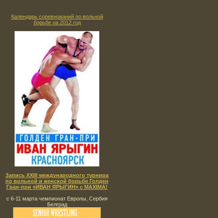
Календарь соревнований по вольной
борьбе на 2012 год
Запись XXIII международного турнира
по вольной и женской борьбе Голден
Гран-при «ИВАН ЯРЫГИН» с MAXIMA!
с 6-11 марта чемпионат Европы, Сербия
Белград