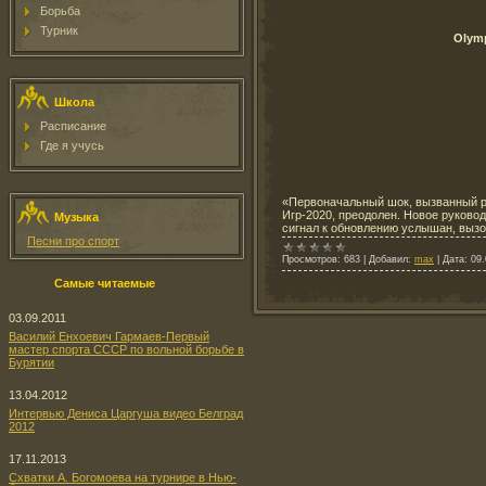
Борьба
Турник
Olymp
Школа
Расписание
Где я учусь
«Первоначальный шок, вызванный р
Игр-2020, преодолен. Новое руково
Музыка
сигнал к обновлению услышан, вызо
Песни про спорт
Просмотров:
683
|
Добавил:
max
|
Дата:
09.
Самые читаемые
03.09.2011
Василий Енхоевич Гармаев-Первый
мастер спорта СССР по вольной борьбе в
Бурятии
13.04.2012
Интервью Дениса Царгуша видео Белград
2012
17.11.2013
Схватки А. Богомоева на турнире в Нью-