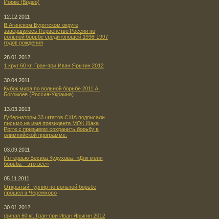
Йорке (Видео)
12.12.2011
В Агинском Бурятском округе
завершилось Первенство России по
вольной борьбе среди юношей 1996-1997
годов рождения
28.01.2012
1 круг 60 кг. Гран-при Иван Ярыгин 2012
30.04.2011
Кубок мира по вольной борьбе 2011 А.
Богомоев (Россия-Украина)
13.03.2013
Губернаторы 33 штатов США подписали
письмо на имя президента МОК Жака
Рогге с призывом сохранить борьбу в
олимпийской программе.
03.09.2011
Интервью Бесика Кудухова- «Для меня
борьба – это все»
05.11.2011
Открытый турнир по вольной борьбе
прошел в Черемхово
30.01.2012
финал 60 кг. Гран-при Иван Ярыгин 2012