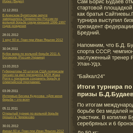
Сам Борис Будаев отм
Йорке (Видео)
стартовой площадкой 
12.12.2011
как братья Сайтиевы
В Агинском Бурятском округе
завершилось Первенство России по
турнира выступил биз
вольной борьбе среди юношей 1996-1997
президент федерации
годов рождения
Бредний.
28.01.2012
1 круг 60 кг. Гран-при Иван Ярыгин 2012
Напомним, что Б.Д. Б
30.04.2011
спорта СССР, чемпион
Кубок мира по вольной борьбе 2011 А.
заслуженный тренер Р
Богомоев (Россия-Украина)
Улан-Удэ.
13.03.2013
Губернаторы 33 штатов США подписали
письмо на имя президента МОК Жака
"Байкал24"
Рогге с призывом сохранить борьбу в
олимпийской программе.
Итоги турнира по
03.09.2011
призы Б.Д.Будае
Интервью Бесика Кудухова- «Для меня
борьба – это все»
По итогам международ
05.11.2011
борьбе без медалей н
Открытый турнир по вольной борьбе
участник. В копилке Б
прошел в Черемхово
серебряных и 6 брон
30.01.2012
финал 60 кг. Гран-при Иван Ярыгин 2012
До 50 кг: