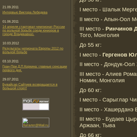
21.09.2011
I место - Шалык Мерг
Интервью Виктора Лебедева
II место - Апын-Оол 
01.06.2011
14 апреля стартовал чемпионат России
III место -
Ринчинов Д
по вольной борьбе среди юниоров в
городе Владикавказ.
Того, Монголия
10.03.2012
До 55 кг:
Результаты чепионата Европы 2012 по
вольной борьбе
I место -
Гергенов Юл
03.10.2011
II место - Дондук-Оол
Гран-При Д.П.Коркина: главные сенсации
первого дня.
III место - Алиев Ром
Номин, Монголия
29.07.2011
Бувайсар Сайтиев возвращается в
большой спорт!
До 60 кг:
I место - Сарыглар Чи
II место - Хашерданэ 
III место - Будаев Цы
Аржаан, Тыва
До 66 кг: