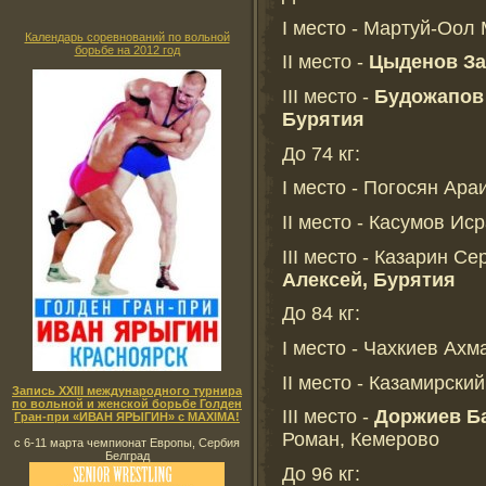
I место - Мартуй-Оол
Календарь соревнований по вольной
борьбе на 2012 год
II место -
Цыденов За
III место -
Будожапов 
Бурятия
До 74 кг:
I место - Погосян Ара
II место - Касумов Ис
III место - Казарин Се
Алексей, Бурятия
До 84 кг:
I место - Чахкиев Ахм
II место - Казамирски
Запись XXIII международного турнира
по вольной и женской борьбе Голден
III место -
Доржиев Ба
Гран-при «ИВАН ЯРЫГИН» с MAXIMA!
Роман, Кемерово
с 6-11 марта чемпионат Европы, Сербия
Белград
До 96 кг: