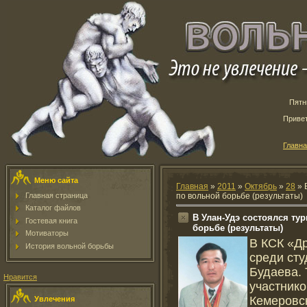
Пятн
Приве
Главн
Меню сайта
Главная
»
2011
»
Октябрь
»
28
» 
Главная страница
по вольной борьбе (результаты)
Каталог файлов
В Улан-Удэ состоялся ту
Гостевая книга
борьбе (результаты)
Мотиваторы
В КСК «Д
История вольной борьбы
среди сту
Будаева. 
Нравится
участнико
Кемеровск
Увлечения