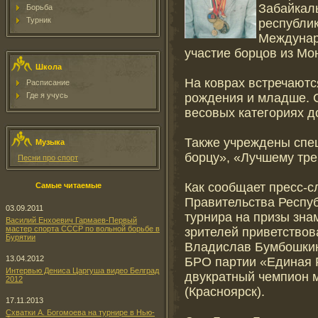
Забайкаль
Борьба
Турник
республик
Междунар
участие борцов из Мо
Школа
На коврах встречают
Расписание
рождения и младше. 
Где я учусь
весовых категориях до 5
Также учреждены спе
Музыка
борцу», «Лучшему тре
Песни про спорт
Как сообщает пресс-с
Самые читаемые
Правительства Респуб
03.09.2011
турнира на призы зна
Василий Енхоевич Гармаев-Первый
мастер спорта СССР по вольной борьбе в
зрителей приветство
Бурятии
Владислав Бумбошкин
13.04.2012
БРО партии «Единая 
Интервью Дениса Царгуша видео Белград
двукратный чемпион 
2012
(Красноярск).
17.11.2013
Схватки А. Богомоева на турнире в Нью-