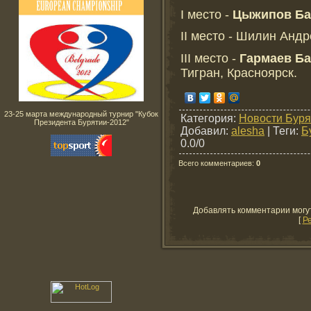
I место -
Цыжипов Ба
II место - Шилин Андр
III место -
Гармаев Ба
Тигран, Красноярск.
23-25 марта международный турнир "Кубок
Категория
:
Новости Буря
Президента Бурятии-2012"
Добавил
:
alesha
|
Теги
:
Б
0.0
/
0
Всего комментариев
:
0
Добавлять комментарии могу
[
Р