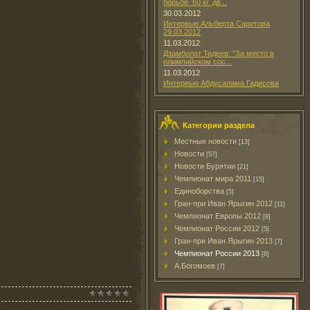
борьбе. 60 кг. дв...
30.03.2012
Интервью Альберта Саритова
29.03.2012
11.03.2012
Дзамболат Тедеев: "За место в
олимпийском сос...
11.03.2012
Интервью Абдусалама Гадисова
Категории раздела
Местные новости
[13]
Новости
[57]
Новости Бурятии
[21]
Чемпионат мира 2011
[15]
Единоборства
[5]
Гран-при Иван Ярыгин 2012
[11]
Чемпионат Европы 2012
[8]
Чемпионат России 2012
[5]
Гран-при Иван Ярыгин 2013
[7]
Чемпионат России 2013
[6]
А.Богомоев
[7]