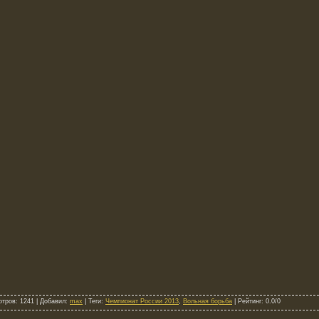
отров
: 1241 |
Добавил
:
max
|
Теги
:
Чемпионат России 2013
,
Вольная борьба
|
Рейтинг
:
0.0
/
0