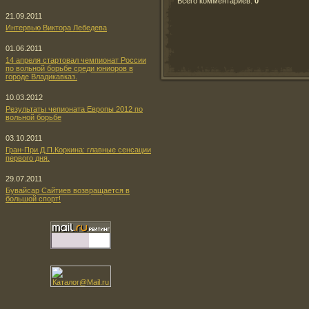
Всего комментариев
:
0
21.09.2011
Интервью Виктора Лебедева
01.06.2011
14 апреля стартовал чемпионат России
по вольной борьбе среди юниоров в
городе Владикавказ.
10.03.2012
Результаты чепионата Европы 2012 по
вольной борьбе
03.10.2011
Гран-При Д.П.Коркина: главные сенсации
первого дня.
29.07.2011
Бувайсар Сайтиев возвращается в
большой спорт!