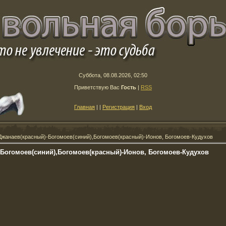
Суббота, 08.08.2026, 02:50
Приветствую Вас
Гость
|
RSS
Главная
|
|
Регистрация
|
Вход
Джанаев(красный)-Богомоев(синий),Богомоев(красный)-Ионов, Богомоев-Кудухов
-Богомоев(синий),Богомоев(красный)-Ионов, Богомоев-Кудухов