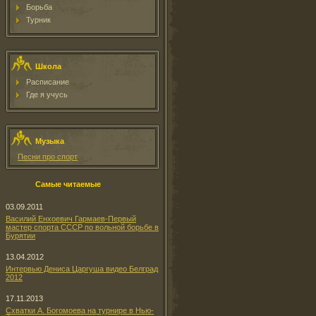
Борьба
Турник
Школа
Расписание
Где я учусь
Музыка
Песни про спорт
Самые читаемые
03.09.2011
Василий Енхоевич Гармаев-Первый
мастер спорта СССР по вольной борьбе в
Бурятии
13.04.2012
Интервью Дениса Царгуша видео Белград
2012
17.11.2013
Схватки А. Богомоева на турнире в Нью-