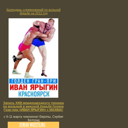
Календарь соревнований по вольной
борьбе на 2012 год
Запись XXIII международного турнира
по вольной и женской борьбе Голден
Гран-при «ИВАН ЯРЫГИН» с MAXIMA!
с 6-11 марта чемпионат Европы, Сербия
Белград