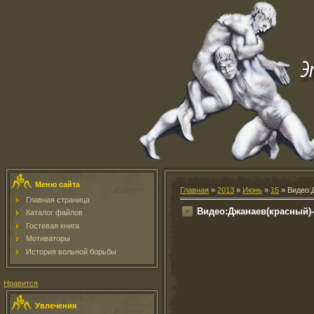
Меню сайта
Главная
»
2013
»
Июнь
»
15
» Видео:
Главная страница
Видео:Джанаев(красный)
Каталог файлов
Гостевая книга
Мотиваторы
История вольной борьбы
Нравится
Увлечения