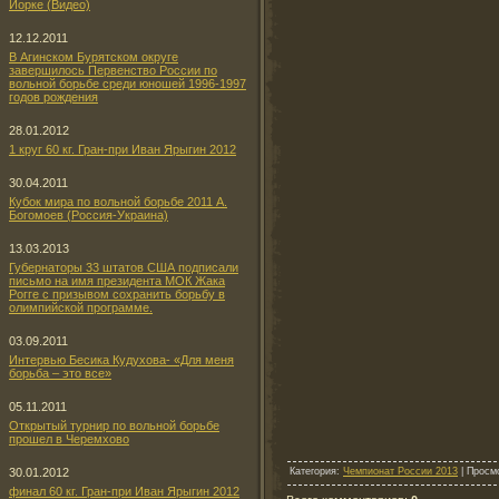
Йорке (Видео)
12.12.2011
В Агинском Бурятском округе
завершилось Первенство России по
вольной борьбе среди юношей 1996-1997
годов рождения
28.01.2012
1 круг 60 кг. Гран-при Иван Ярыгин 2012
30.04.2011
Кубок мира по вольной борьбе 2011 А.
Богомоев (Россия-Украина)
13.03.2013
Губернаторы 33 штатов США подписали
письмо на имя президента МОК Жака
Рогге с призывом сохранить борьбу в
олимпийской программе.
03.09.2011
Интервью Бесика Кудухова- «Для меня
борьба – это все»
05.11.2011
Открытый турнир по вольной борьбе
прошел в Черемхово
Категория
:
Чемпионат России 2013
|
Просм
30.01.2012
финал 60 кг. Гран-при Иван Ярыгин 2012