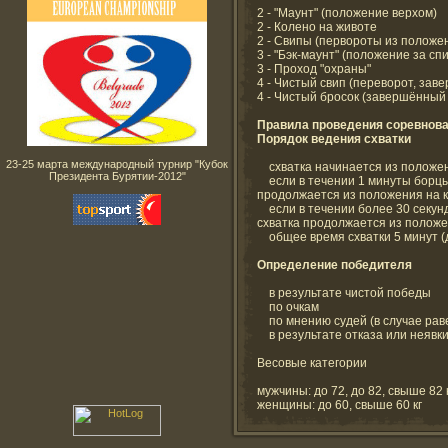
2 - "Маунт" (положение верхом)
2 - Колено на животе
2 - Свипы (первороты из положен
3 - "Бэк-маунт" (положение за сп
3 - Проход "охраны"
4 - Чистый свип (переворот, за
4 - Чистый бросок (завершённый
Правила проведения соревнова
Порядок ведения схватки
23-25 марта международный турнир "Кубок
схватка начинается из положен
Президента Бурятии-2012"
если в течении 1 минуты борцы 
продолжается из положения на 
если в течении более 30 секун
схватка продолжается из положе
общее время схватки 5 минут (д
Определение победителя
в результате чистой победы
по очкам
по мнению судей (в случае раве
в результате отказа или неявки
Весовые категории
мужчины: до 72, до 82, свыше 82 
женщины: до 60, свыше 60 кг