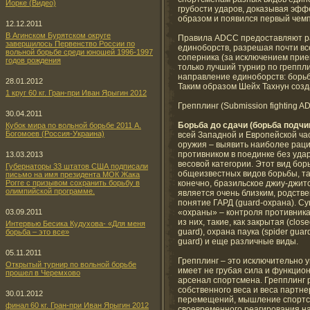
Йорке (Видео)
грубости ударов, доказывая эфф
образом и появился первый чемп
12.12.2011
В Агинском Бурятском округе
Правила ADCC предоставляют р
завершилось Первенство России по
единоборств, разрешая почти в
вольной борьбе среди юношей 1996-1997
соперника (за исключением прие
годов рождения
только лучший турнир по греппли
направление единоборств: борьба 
28.01.2012
Таким образом Шейх Тахнун созда
1 круг 60 кг. Гран-при Иван Ярыгин 2012
Грепплинг (Submission fighting A
30.04.2011
Борьба до сдачи (борьба подч
Кубок мира по вольной борьбе 2011 А.
Богомоев (Россия-Украина)
всей Западной и Европейской ча
оружия – выявить наиболее раци
противником в поединке без удар
13.03.2013
весовой категории. Этот вид бо
Губернаторы 33 штатов США подписали
общеизвестных видов борьбы, так
письмо на имя президента МОК Жака
Рогге с призывом сохранить борьбу в
конечно, бразильское джиу-джитс
олимпийской программе.
является очень близким, родствен
понятие ГАРД (guard-охрана). С
03.09.2011
«охраны» – контроля противника
из них, такие, как закрытая (close
Интервью Бесика Кудухова- «Для меня
guard), охрана паука (spider guar
борьба – это все»
guard) и еще различные виды.
05.11.2011
Грепплинг – это исключительно 
Открытый турнир по вольной борьбе
имеет не грубая сила и функцио
прошел в Черемхово
арсенал спортсмена. Грепплинг 
собственного веса и веса партне
30.01.2012
перемещений, мышление спортс
финал 60 кг. Гран-при Иван Ярыгин 2012
своевременного реагирования на