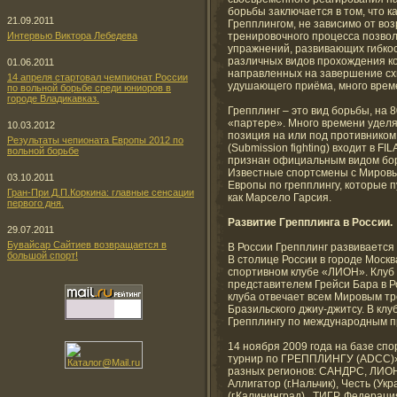
борьбы заключается в том, что 
21.09.2011
Грепплингом, не зависимо от во
Интервью Виктора Лебедева
тренировочного процесса позво
упражнений, развивающих гибкос
различных видов прохождения ко
01.06.2011
направленных на завершение схв
14 апреля стартовал чемпионат России
удушающего приёма, много време
по вольной борьбе среди юниоров в
городе Владикавказ.
Грепплинг – это вид борьбы, на 
«партере». Много времени уделя
10.03.2012
позиция на или под противником 
Результаты чепионата Европы 2012 по
(Submission fighting) входит в 
вольной борьбе
признан официальным видом бор
Известные спортсмены с Миров
03.10.2011
Европы по грепплингу, которые 
Гран-При Д.П.Коркина: главные сенсации
как Марсело Гарсия.
первого дня.
Развитие Грепплинга в России.
29.07.2011
Бувайсар Сайтиев возвращается в
В России Грепплинг развивается н
большой спорт!
В столице России в городе Москв
спортивном клубе «ЛИОН». Клу
представителем Грейси Бара в Р
клуба отвечает всем Мировым т
Бразильского джиу-джитсу. В кл
Грепплингу по международным 
14 ноября 2009 года на базе сп
турнир по ГРЕППЛИНГУ (ADCC)».
разных регионов: САНДРС, ЛИОН
Аллигатор (г.Нальчик), Честь (
(г.Калининград) , ТИГР, Федераци