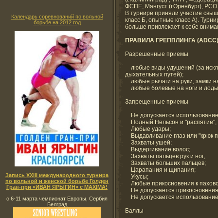
ФСПЕ, Мангуст (г.Оренбург), РСО
В турнире приняли участие свыше
Календарь соревнований по вольной
класс Б, опытные класс А). Турн
борьбе на 2012 год
больше привлекает к себе вним
ПРАВИЛА ГРЕППЛИНГА (ADCC)
Разрешенные приемы
любые виды удушений (за искл
дыхательных путей);
любые рычаги на руки, замки на
любые болевые на ноги и лоды
Запрещенные приемы
Не допускается использование 
Полный Нельсон и "распятие";
Любые удары;
Выдавливание глаз или "крюк п
Захваты ушей;
Выдергивание волос;
Захваты пальцев рук и ног;
Захваты больших пальцев;
Царапания и щипания;
Запись XXIII международного турнира
Укусы;
по вольной и женской борьбе Голден
Любые прикосновения к пахово
Гран-при «ИВАН ЯРЫГИН» с MAXIMA!
Не допускается прикосновения р
Не допускается использование "
с 6-11 марта чемпионат Европы, Сербия
Белград
Баллы