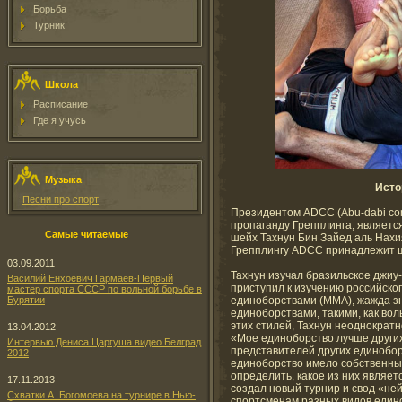
Борьба
Турник
Школа
Расписание
Где я учусь
Музыка
Исто
Песни про спорт
Президентом ADCC (Abu-dabi comb
пропаганду Грепплинга, являетс
Самые читаемые
шейх Тахнун Бин Зайед аль Нахи
Грепплингу ADCC принадлежит ш
03.09.2011
Тахнун изучал бразильское джиу
Василий Енхоевич Гармаев-Первый
приступил к изучению российск
мастер спорта СССР по вольной борьбе в
Бурятии
единоборствами (MMA), жажда зн
единоборствами, такими, как вол
этих стилей, Тахнун неоднократ
13.04.2012
«Мое единоборство лучше других
Интервью Дениса Царгуша видео Белград
представителей других единобор
2012
единоборство имело собственны
определить, какое из них являе
17.11.2013
создал новый турнир и свод «не
Схватки А. Богомоева на турнире в Нью-
спортсменам разных видов едино