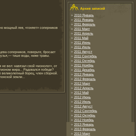
Архив записей
2010 Январь
2011 Январь
2011 Февраль
но мощный лев, «гоняет» соперников
2011 Март
2011 Апрель
2011 Май
2011 Июнь
2011 Июль
2011 Август
цева соперников, поверьте, бросает
друзья,— тише воды, ниже травы.
2011 Сентябрь
2011 Октябрь
2011 Ноябрь
не вел: навязал свой «монолог», от
пионом мира... Радовался победе?
2011 Декабрь
е великолепный борец, член сборной.
2012 Январь
понской земли...
2012 Февраль
2012 Март
2012 Апрель
2012 Май
2012 Июнь
2012 Июль
2012 Август
2012 Сентябрь
2012 Октябрь
2012 Ноябрь
2013 Январь
2013 Февраль
2013 Март