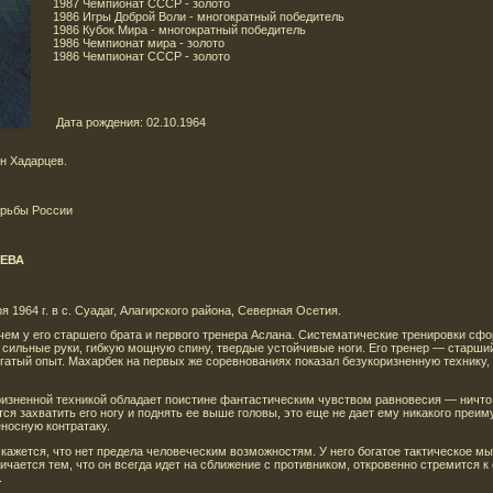
1987 Чемпионат СССР - золото
1986 Игры Доброй Воли - многократный победитель
1986 Кубок Мира - многократный победитель
1986 Чемпионат мира - золото
1986 Чемпионат СССР - золото
Дата рождения: 02.10.1964
ан Хадарцев.
орьбы России
ЕВА
 1964 г. в с. Суадаг, Алагирского района, Северная Осетия.
 чем у его старшего брата и первого тренера Аслана. Систематические тренировки с
 сильные руки, гибкую мощную спину, твердые устойчивые ноги. Его тренер — старши
гатый опыт. Махарбек на первых же соревнованиях показал безукоризненную технику,
ризненной техникой обладает поистине фантастическим чувством равновесия — ничто
тся захватить его ногу и поднять ее выше головы, это еще не дает ему никакого преи
носную контратаку.
 кажется, что нет предела человеческим возможностям. У него богатое тактическое мы
личается тем, что он всегда идет на сближение с противником, откровенно стремится 
.