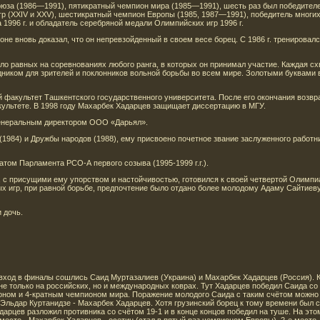
юза (1986—1991), пятикратный чемпион мира (1985—1991), шесть раз был победител
р (XXIV и XXV), шестикратный чемпион Европы (1985, 1987—1991), победитель многи
1996 г. и обладатель серебряной медали Олимпийских игр 1996 г.
не вновь доказал, что он непревзойденный в своем весе борец. С 1986 г. тренировал
ло равных на соревнованиях любого ранга, в которых он принимал участие. Каждая с
ником для зрителей и поклонников вольной борьбы во всем мире. Золотыми буквами в
й факультет Ташкентского государственного университета. После его окончания возв
ультете. В 1998 году Махарбек Хадарцев защищает диссертацию в МГУ.
 Генеральным директором ООО «Дарьял».
(1984) и Дружбы народов (1988), ему присвоено почетное звание заслуженного рабо
атом Парламента РСО-А первого созыва (1995-1999 г.г.).
, с присущими ему упорством и настойчивостью, готовился к своей четвертой Олимпи
ных игр, при равной борьбе, предпочтение было отдано более молодому Адаму Сайтиеву
и дочь.
вход в финалы сошлись Саид Муртазалиев (Украина) и Махарбек Хадарцев (Россия). К
 не только на российских, но и международных коврах. Тут Хадарцев победил Саида со
ом и 4-кратным чемпионом мира. Поражение молодого Саида с таким счётом можно о
 Эльдар Куртанидзе - Махарбек Хадарцев. Хотя грузинский борец к тому времени бы
адарцев разложил противника со счётом 19-1 и в конце концов победил на туше. На э