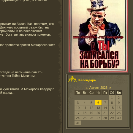
Куртанидзе, грузин, 3-е место -
рникам ни балла. Как, впрочем, его
 Для него прошлый сезон был на
брой воли, и на всесоюзном
ляет богатым арсеналом приемов.
мог провести против Махарбека хотя
згляде на него наша память
тлетом Гойко Митичем.
Календарь
«
Август 2026
»
ми чувствами. И Махарбек Хадарцев
 народ...
Пн
Вт
Ср
Чт
Пт
Сб
Вс
1
2
3
4
5
6
7
8
9
10
11
12
13
14
15
16
17
18
19
20
21
22
23
24
25
26
27
28
29
30
31