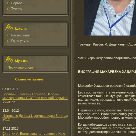
Борьба
Турник
Школа
Расписание
Где я учусь
Тренеры: Казбек М. Дедегкаев и Асл
Член Бюро Федерации спортивной б
Музыка
Песни про спорт
БИОГРАФИЯ МАХАРБЕКА ХАДАРЦ
Самые читаемые
Махарбек Хадарцев родился 2 октября
03.09.2011
Его спортивный путь не менее ярок,
Василий Енхоевич Гармаев-Первый
качества: стальные мускулы, цепкие
мастер спорта СССР по вольной борьбе в
наставником, передавал ему свой бо
Бурятии
выносливость.
Наравне с силой, ловкостью, безуко
13.04.2012
пространстве. Если противнику удае
Интервью Дениса Царгуша видео Белград
Махарбек способен провести молние
2012
Когда наблюдаешь за его схватками,
продуманному плану, его тактика от
17.11.2013
всегда демонстрировал что-то новое
Схватки А. Богомоева на турнире в Нью-