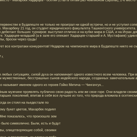
место - Махарбек Хадарцев - осетин (стал в пятый раз чемпионом Европы), 2-е место - 
ервенстве в Будапеште не только не проиграл ни одной встречи, но и не уступил сопе
. Махарбеку 21 год, он студент юридического факультета Ташкентского университета.
 дебютант больших турниров: выступил отлично и на кубке мира в США, и на Играх до
те. Хадарцев-младший (а в зале его опекают Хадарцев-старший и А. Мустафаев) удив
пы, броски через грудь!
рует все контратаки конкурентов! Недаром на чемпионате мира в Будапеште никто не с
 г.
любых ситуациях, силой духа он напоминает одного известного всем человека. При в
м мужественных, бесстрашных сынов индейского народа, созданных замечательным а
во называют именем одного из героев Гойко Митича — Чингачгук...
йным мужчине проявлять публично свою радость или же свое горе. Они владели свои
арших поколений, впитав в себя все лучшее из того, что природа вложила в осетинский
огда он стоял на пьедестале по
ему букет цветов, Махарбек поднял
 Мне показалось, что произошло зем
о было символично. Были, есть и будут
евы, олицетворяющие собой, своими
она, и продолжать их славные побе