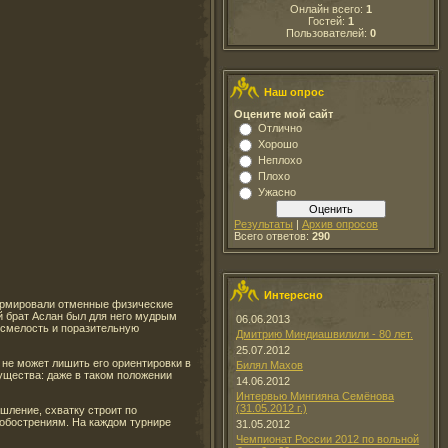
Онлайн всего:
1
Гостей:
1
Пользователей:
0
Наш опрос
Оцените мой сайт
Отлично
Хорошо
Неплохо
Плохо
Ужасно
Результаты
|
Архив опросов
Всего ответов:
290
Интересно
формировали отменные физические
й брат Аслан был для него мудрым
06.06.2013
 смелость и поразительную
Дмитрию Миндиашвилили - 80 лет.
25.07.2012
 не может лишить его ориентировки в
Билял Махов
мущества: даже в таком положении
14.06.2012
Интервью Мингияна Семёнова
(31.05.2012 г.)
шление, схватку строит по
к обострениям. На каждом турнире
31.05.2012
Чемпионат России 2012 по вольной