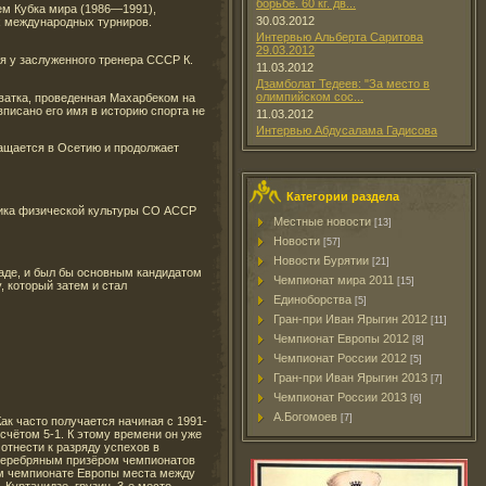
борьбе. 60 кг. дв...
ем Кубка мира (1986—1991),
30.03.2012
х международных турниров.
Интервью Альберта Саритова
29.03.2012
ся у заслуженного тренера СССР К.
11.03.2012
Дзамболат Тедеев: "За место в
олимпийском сос...
хватка, проведенная Махарбеком на
писано его имя в историю спорта не
11.03.2012
Интервью Абдусалама Гадисова
ращается в Осетию и продолжает
Категории раздела
тника физической культуры СО АССР
Местные новости
[13]
Новости
[57]
Новости Бурятии
[21]
аде, и был бы основным кандидатом
Чемпионат мира 2011
[15]
, который затем и стал
Единоборства
[5]
Гран-при Иван Ярыгин 2012
[11]
Чемпионат Европы 2012
[8]
Чемпионат России 2012
[5]
Гран-при Иван Ярыгин 2013
[7]
Чемпионат России 2013
[6]
А.Богомоев
[7]
ак часто получается начиная с 1991-
 счётом 5-1. К этому времени он уже
тнести к разряду успехов в
л серебряным призёром чемпионатов
том чемпионате Европы места между