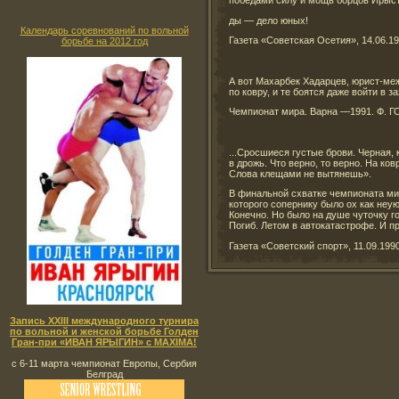
ды — дело юных!
Календарь соревнований по вольной
Газета «Советская Осетия», 14.06.19
борьбе на 2012 год
А вот Махарбек Хадарцев, юрист-меж
по ковру, и те боятся даже войти в з
Чемпионат мира. Варна —1991. Ф. ГО
...Сросшиеся густые брови. Черная, 
в дрожь. Что верно, то верно. На ко
Слова клещами не вытянешь».
В финальной схватке чемпионата мир
которого сопернику было ох как неу
Конечно. Но было на душе чуточку г
Погиб. Летом в автокатастрофе. И пр
Газета «Советский спорт», 11.09.1990
Запись XXIII международного турнира
по вольной и женской борьбе Голден
Гран-при «ИВАН ЯРЫГИН» с MAXIMA!
с 6-11 марта чемпионат Европы, Сербия
Белград