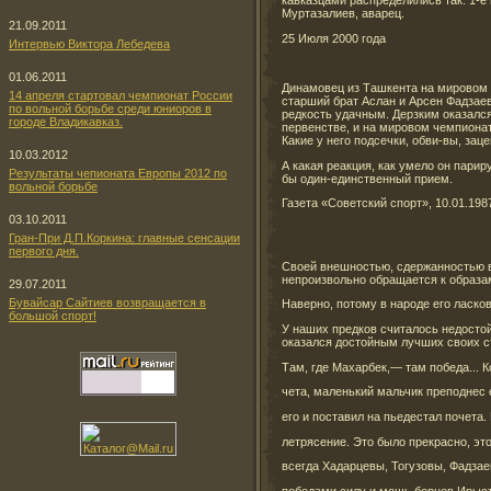
кавказцами распределились так: 1-е 
Муртазалиев, аварец.
21.09.2011
25 Июля 2000 года
Интервью Виктора Лебедева
01.06.2011
Динамовец из Ташкента на мировом п
14 апреля стартовал чемпионат России
старший брат Аслан и Арсен Фадзаев
по вольной борьбе среди юниоров в
редкость удачным. Дерзким оказался
городе Владикавказ.
первенстве, и на мировом чемпиона
Какие у него подсечки, обви-вы, заце
10.03.2012
А какая реакция, как умело он пари
Результаты чепионата Европы 2012 по
бы один-единственный прием.
вольной борьбе
Газета «Советский спорт», 10.01.1987
03.10.2011
Гран-При Д.П.Коркина: главные сенсации
первого дня.
Своей внешностью, сдержанностью в 
непроизвольно обращается к образа
29.07.2011
Бувайсар Сайтиев возвращается в
Наверно, потому в народе его ласко
большой спорт!
У наших предков считалось недосто
оказался достойным лучших своих ст
Там, где Махарбек,— там победа... К
чета, маленький мальчик преподнес 
его и поставил на пьедестал почета.
летрясение. Это было прекрасно, эт
всегда Хадарцевы, Тогузовы, Фадза
победами силу и мощь борцов Ирыст