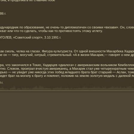
86 г.
дународник по образованию, не очень-то дипломатичен со своими «визави». Он, слов
ахват или что-то сделать, чтобы как-то противостоять этому атлету.
ГОЛЕВ, «Советский спорт», 3.10.1991 г.
как смоль, челка на глазах. Фигура культуриста. От одной внешности Махарбека Хадар
вре он — тигр, могучий, хитрый, стремительный. «А в жизни Махарик,— говорят о нем 
а, что закончился в Токио, Хадарцев «диалога» с американским вольником Кембеллом 
ютно. Словом, проиграл вчистую американец, а Махарик стал уже четырехкратным чем
орько — не увидит уже никогда этих побед младшего брата брат старший — Аслан, тож
идет брат на могилу к брату и помянет, положив на землю золотую медаль с далекой я
 г.