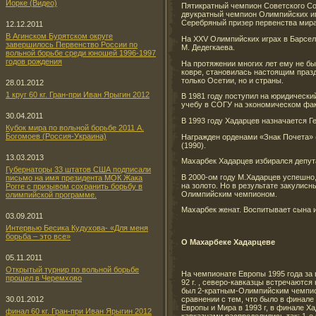
Йорке (Видео)
Пятикратный чемпион Советского Со
двукратный чемпион Олимпийских иг
Серебряный призер первенства мира 
12.12.2011
В Агинском Бурятском округе
На XXV Олимпийских играх в Барсело
завершилось Первенство России по
М. Дедегкаева.
вольной борьбе среди юношей 1996-1997
годов рождения
На протяжении многих лет ему не бы
ковре, становилась настоящим празд
только Осетии, но и страны.
28.01.2012
1 круг 60 кг. Гран-при Иван Ярыгин 2012
В 1981 году поступил на юридически
учебу в СОГУ на экономическом фак
30.04.2011
В 1993 году Хадарцев назначается
Кубок мира по вольной борьбе 2011 А.
Богомоев (Россия-Украина)
Награжден орденами «Знак Почета» 
(1990).
13.03.2013
Махарбек Хадарцев избирался депут
Губернаторы 33 штатов США подписали
В 2000-ом году М.Хадарцев успешно
письмо на имя президента МОК Жака
на золото. Но в результате закулис
Рогге с призывом сохранить борьбу в
Олимпийским чемпионом.
олимпийской программе.
Махарбек женат. Воспитывает сына 
03.09.2011
Интервью Бесика Кудухова- «Для меня
борьба – это все»
О Махарбеке Хадарцеве
05.11.2011
Открытый турнир по вольной борьбе
На чемпионате Европы 1995 года за 
прошел в Черемхово
92 г. , северо-кавказцы встречаются
был 2-кратным-Олимпийским чемпион
30.01.2012
сравнении с тем, что было в финале
Европы и Мира в 1993 г, в финале Х
финал 60 кг. Гран-при Иван Ярыгин 2012