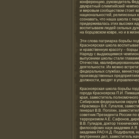
конференцию, руководитель Феде
двукратный олимпийский чемпион
и мировым сообществом стоит в
национальностей, религиозных к
сознавать, что наша школа с пе
придерживалась этих высоких ид
воспитываем людей сильных духо
на борцовском ковре, но и в жизн
Эти слова патриарха борьбы по
Красноярская школа воспитывает 
и нравственную красоту – борцы
Наряду с выдающимися чемпион
выпускники школы стали главами
Отечества, квалифицированными
деятельности. Их можно встрети
федеральных службах, министерс
производственных предприятиях
должности, входят в управленчес
Красноярская школа борьбы горд
города Красноярска П.И. Пимашк
края, заместитель полномочного
Сибирском федеральном округе В
«Красмаш» В.К. Гупалов, замест
генерал В.В. Погогин, заместит
советник Президента России по 
терроризмом А.Е. Сафонов, дире
В.В. Гулидов, доктор технически
философских наук академик А.Я.
академик РАО Н.Д. Подуфалов, н
внутренних дел, заместитель на