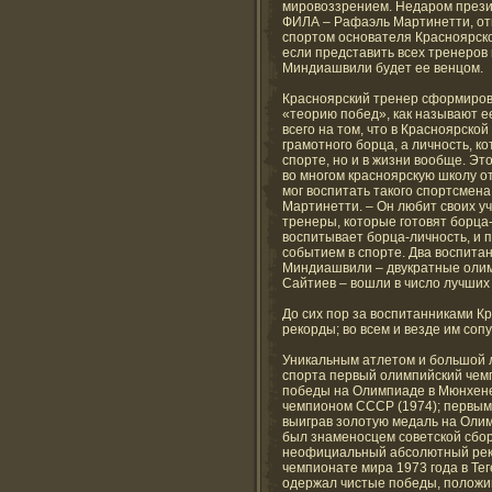
мировоззрением. Недаром през
ФИЛА – Рафаэль Мартинетти, от
спортом основателя Красноярск
если представить всех тренеров 
Миндиашвили будет ее венцом.
Красноярский тренер сформиров
«теорию побед», как называют е
всего на том, что в Красноярско
грамотного борца, а личность, к
спорте, но и в жизни вообще. Э
во многом красноярскую школу о
мог воспитать такого спортсмена
Мартинетти. – Он любит своих уч
тренеры, которые готовят борц
воспитывает борца-личность, и п
событием в спорте. Два воспитан
Миндиашвили – двукратные олим
Сайтиев – вошли в число лучших
До сих пор за воспитанниками К
рекорды; во всем и везде им со
Уникальным атлетом и большой 
спорта первый олимпийский чемп
победы на Олимпиаде в Мюнхене
чемпионом СССР (1974); первым
выиграв золотую медаль на Олим
был знаменосцем советской сбо
неофициальный абсолютный реко
чемпионате мира 1973 года в Те
одержал чистые победы, положив 