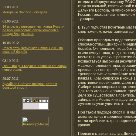
входил в сборную команду РСФС
края по вольной, классической 
21.09.2011
Дальнего Востока, чемпионом Р
Интервью Виктора Лебедева
России, трехкратным чемпионом
турниров.
01.06.2011
14 апреля стартовал чемпионат России
В 1964 году, став почетным мас
по вольной борьбе среди юниоров в
спортсменом, начал заниматься 
городе Владикавказ.
Обладая природным педагогичес
10.03.2012
способностями, Дмитрий Минди
Результаты чепионата Европы 2012 по
борьбы. Он понимал, что добить
вольной борьбе
стиля смогут тогда, когда этот 
несмотря на успехи в развитии б
03.10.2011
похвастаться высокими результа
у самого подножия горы, вершин
Гран-При Д.П.Коркина: главные сенсации
первого дня.
признанных центров борьбы, как 
тренировались олимпийские чем
Кавказа. Красноярск же в конце 
29.07.2011
спортивной провинцией. Даже в 
Бувайсар Сайтиев возвращается в
Сибири, красноярские спортсмен
большой спорт!
Для того чтобы они пришли, тре
деле же существовала практика,
забирали в Москву или в другие
лучшем случае удел искать тала
При таком подходе спорт и, в час
довольствуясь в среднем неплох
могли приблизить красноярских 
уровня.
Первая и главная заслуга Дмитри