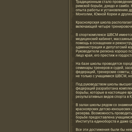
Традиционным стало проведение 
римской борьбе, дзюдо и самбо.
опыта работы и установлению др
Монголии, Южной Кореи и других
Красноярская школа располагае
включающей четыре тренировочн
В спорткомплексе ШВСМ имеетс
медицинский кабинет, массажны
помощь в оснащении и реконстр
администрация и депутатский ко
Руководители региона хорошо по
лицо края, его престиж и гордост
На базе школы проводятся город
семинары тренеров и судей, зас
федераций, тренерские советы,
не только с учащимися ШВСМ, но
Под руководством школы высшего
федераций разработана комплек
борьбы, которые в настоящее вр
результативных видов спорта в 
В залах школы рядом со знамен
красноярских детско-юношеских
резерва. Возможность проводить
борьбе предоставлена учащимся 
Института единоборств и даже г
Все эти достижения были бы нев