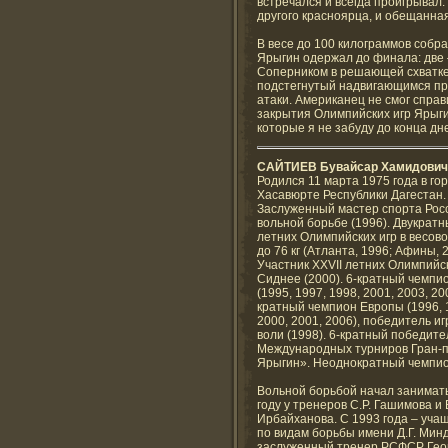
встречался и всегда проигрывал
другого красноярца, и обещанна
В весе до 100 килограммов собр
Ярыгин одержал до финала: две 
Соперником в решающей схватке
подстегнутый надвигающимся пр
атаки. Американец не смог спра
закрытия Олимпийских игр Ярыги
которые я не забуду до конца дне
САЙТИЕВ Бувайсар Хамидович
Родился 11 марта 1975 года в го
Хасавюрте Республики Дагестан.
Заслуженный мастер спорта Рос
вольной борьбе (1996). Двукрат
летних Олимпийских игр в весово
до 76 кг (Атланта, 1996; Афины, 
Участник XXVII летних Олимпийск
Сиднее (2000). 6-кратный чемпи
(1995, 1997, 1998, 2001, 2003, 200
кратный чемпион Европы (1996, 
2000, 2001, 2006), победитель и
воли (1998). 6-кратный победите
Международных турниров Гран-
Ярыгин». Неоднократный чемпио
Вольной борьбой начал занимать
году у тренеров С.Р. Гашимова и 
Ирбайханова. С 1993 года – уча
по видам борьбы имени Д.Г. Минд
заслуженный тренер РСФСР Геор