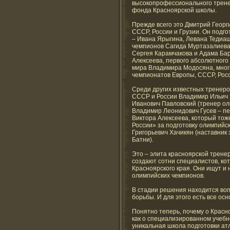
высокопрофессионального тренер
фонда Красноярской школы.
Прежде всего это Дмитрий Геор
СССР, России и Грузии. Он подг
– Ивана Ярыгина, Левана Тедиа
чемпионов Сагида Муртазалиева
Сергея Карамчакова и Адама Бар
Алексеева, первого абсолютного
мира Владимира Модосяна, многи
чемпионатов Европы, СССР, Росс
Среди других известных тренер
СССР и России Владимир Ильич 
Иванович Павловский (тренер ол
Владимир Леонидович Гусев – п
Виктора Алексеева, который тож
России» за подготовку олимпийс
Григорьевич Хачикян (наставник
Батни).
Это – элита красноярской трене
создают сотни специалистов, ко
Красноярского края. Они ищут и
олимпийских чемпионов.
В стадии решения находится во
борьбы. И для этого есть все осн
Понятно теперь, почему о Красн
как о специализированном учебн
уникальная школа подготовки атл