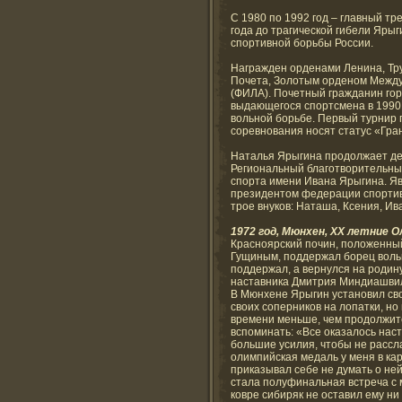
С 1980 по 1992 год – главный т
года до трагической гибели Яры
спортивной борьбы России.
Награжден орденами Ленина, Тру
Почета, Золотым орденом Межд
(ФИЛА). Почетный гражданин гор
выдающегося спортсмена в 1990
вольной борьбе. Первый турнир 
соревнования носят статус «Гра
Наталья Ярыгина продолжает дел
Региональный благотворительн
спорта имени Ивана Ярыгина. Я
президентом федерации спортивн
трое внуков: Наташа, Ксения, Ив
1972 год, Мюнхен, XX летние 
Красноярский почин, положенн
Гущиным, поддержал борец вольн
поддержал, а вернулся на родину
наставника Дмитрия Миндиашвил
В Мюнхене Ярыгин установил сво
своих соперников на лопатки, но
времени меньше, чем продолжите
вспоминать: «Все оказалось наст
большие усилия, чтобы не рассла
олимпийская медаль у меня в кар
приказывал себе не думать о не
стала полуфинальная встреча с
ковре сибиряк не оставил ему н