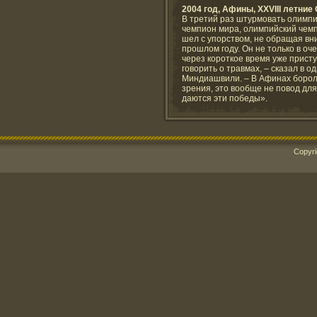
2004 год, Афины, XXVIII летни
В третий раз штурмовать олимп
чемпион мира, олимпийский чем
шел с упорством, не обращая вн
прошлом году. Он не только в оч
через короткое время уже присту
говорить о травмах, – сказал в 
Миндиашвили. – В Афинах боролс
зрения, это вообще не повод для
даются эти победы».
Copyri