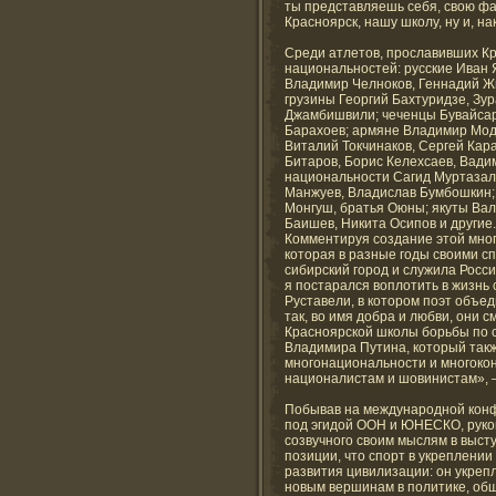
ты представляешь себя, свою фам
Красноярск, нашу школу, ну и, на
Среди атлетов, прославивших Кр
национальностей: русские Иван 
Владимир Челноков, Геннадий Ж
грузины Георгий Бахтуридзе, Зу
Джамбишвили; чеченцы Бувайсар
Барахоев; армяне Владимир Мод
Виталий Токчинаков, Сергей Кар
Битаров, Борис Келехсаев, Вадим
национальности Сагид Муртазал
Манжуев, Владислав Бумбошкин;
Монгуш, братья Оюны; якуты Вал
Баишев, Никита Осипов и другие.
Комментируя создание этой мно
которая в разные годы своими 
сибирский город и служила Росс
я постарался воплотить в жизнь 
Руставели, в котором поэт объе
так, во имя добра и любви, они 
Красноярской школы борьбы по 
Владимира Путина, который такж
многонациональности и многоко
националистам и шовинистам», –
Побывав на международной конф
под эгидой ООН и ЮНЕСКО, руко
созвучного своим мыслям в выст
позиции, что спорт в укреплени
развития цивилизации: он укреп
новым вершинам в политике, общ