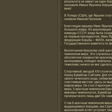
результата не имеет ни один бо
называли Ивана Ярыгина борцом X
века!
В Толидо (США), где Ярыгин стал
назвали Иваном Грозным.
Блестящую карьеру Иван Ярыгин с
большого ковра. Из красноярцев
команды СССР; когда была созд
ее первым президентом. Иван Я
федерации борьбы – ФИЛА, явля
Государственного комитета по фи
Воспитанник Краснояр-ской шко
чемпионом мира. Это случилось в
абсолютное первенство краснояр
килограммов, победил чемпиона
тяжеловес ничего не мог сделат
Спортивной звездой XXI столети
борец Бувайсар Сайтиев. Для эт
своего чеченского рода, сибирс
счастливым местом: здесь он вы
ковров мира. Он стал 2-кратным
мира, 5-кратным чемпионом Евро
мировых чемпионатах, Бувайсар 
проиграл всего лишь две! Он са
Став 6-кратным чемпионом мира 
выдающимися борцами, как Серге
красноярский атлет уступает ли