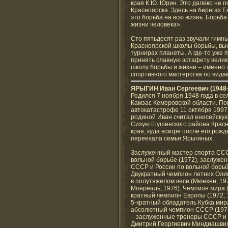
края К.Ю. Юрин. Это далеко не 
Красноярска. Здесь на берегах 
это борьба на всю жизнь. Борьба
жизни человека».
Сто пятьдесят раз звучали гимн
Красноярской школы борьбы, вы
турнирах планеты. А где-то уже 
принять славную эстафету велик
школу борьбы и жизни – именно
спортивного мастерства по вида
ЯРЫГИН Иван Сергеевич (1948
Родился 7 ноября 1948 года в се
Камзас Кемеровской области. По
автокатастрофе 11 октября 1997
родиной Иван считал енисейску
Сизую Шушенского района Красн
края, куда вскоре после его рож
переехала семья Ярыгиных.
Заслуженный мастер спорта СС
вольной борьбе (1972), заслуже
СССР и России по вольной борьб
Двукратный чемпион летних Оли
в полутяжелом весе (Мюнхен, 19
Монреаль, 1976). Чемпион мира (
кратный чемпион Европы (1972, 1
5-кратный обладатель Кубка мир
абсолютный чемпион СССР (197
– заслуженные тренеры СССР и Р
Дмитрий Георгиевич Миндиашвили 