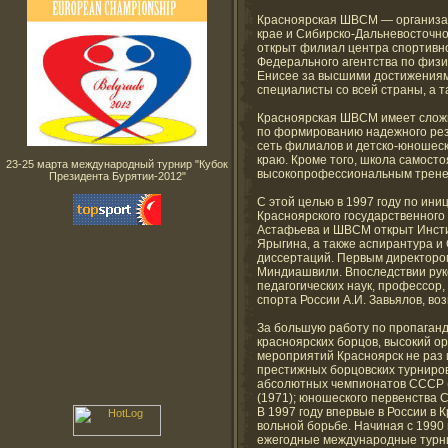
Красноярская ШВСМ — организац
крае и Сибирско-Дальневосточно
открыт филиал центра спортивн
Федерального агентства по физич
Енисее за высшими достижениям
специалисты со всей страны, а т
Красноярская ШВСМ имеет сложн
по формированию надежного рез
сеть филиалов и детско-юношес
краю. Кроме того, школа самост
23-25 марта международный турнир "Кубок
высокопрофессиональным тренер
Президента Бурятии-2012"
С этой целью в 1997 году по ини
Красноярского государственного 
Астафьева и ШВСМ открыт Инсти
Ярыгина, а также аспирантура и 
диссертаций. Первым директором
Миндиашвили. Впоследствии рук
педагогических наук, профессор
спорта России А.И. Завьялов, 
За большую работу по пропаганд
красноярских борцов, высокий о
мероприятий Красноярск не раз
престижных борцовских турниров
абсолютных чемпионатов СССР (
(1971); юношеского первенства 
В 1997 году впервые в России в
вольной борьбе. Начиная с 1990
ежегодные международные турни