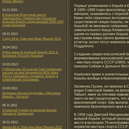
Йорке (Видео)
Первые упоминания о борьбе в Ен
В 1885–1890 годах красноярцы, 
12.12.2011
империи, знакомились с борьбой
В Агинском Бурятском округе
Каких-либо серьезных воспоминан
завершилось Первенство России по
вольной борьбе среди юношей 1996-1997
существовали секции борьбы, не
годов рождения
борьбой не миновало сибиряков.
замечательного борца Климентия
28.01.2012
одним из первых русских борцов 
мастерами ковра своего времени
1 круг 60 кг. Гран-при Иван Ярыгин 2012
атлетов, носил титул чемпиона 
Поддубного.
30.04.2011
Кубок мира по вольной борьбе 2011 А.
Создание секции классической б
Богомоев (Россия-Украина)
формированию красноярской шко
– мастера спорта СССР (1960), 
13.03.2013
призера Сибири и Дальнего Вост
Губернаторы 33 штатов США подписали
письмо на имя президента МОК Жака
Наиболее яркие и значительные 
Рогге с призывом сохранить борьбу в
борьбы вообще в Красноярском 
олимпийской программе.
Уроженец Грузии, он приехал в С
03.09.2011
рядах Советской Армии, на всес
Интервью Бесика Кудухова- «Для меня
Тайшет, имея за плечами навыки
борьба – это все»
никто не мог предположить, что 
красноярский спорт. Ему выпала 
05.11.2011
чемпиона Красноярского края и 
Открытый турнир по вольной борьбе
прошел в Черемхово
В 1958 году Дмитрий Миндиашви
вольной борьбе, который проходи
30.01.2012
место в категории 79 килограмм
норматив мастера спорта СССР 
финал 60 кг. Гран-при Иван Ярыгин 2012