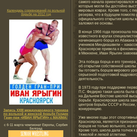
самого начала ориентировался н
которые могли бы достойно высту
мировых коврах. Кроме того, с п
Календарь соревнований по вольной
борьбе на 2012 год
резерва, что в будущем помогло
официального открытия школы к
заложил ее основы.
В конце 1966 года произошла по
известного в кругах специалист
начинающего борца из Абакана И
учеников Миндиашвили – хакасск
Красноярске привела к феномена
в Мюнхене, Иван Ярыгин завоева
Эта победа борца и его тренера
об открытии собственной школы 
бы готовить борцов мирового ур
серьезной подготовкой кадровог
деятельность.
В 1973 году при поддержке перв
П.С. Федирко такая школа была с
на Дальнем Востоке школой высш
борьбе. Красноярская школа за
центров борьбы СССР и России, 
конкуренцию.
Запись XXIII международного турнира
по вольной и женской борьбе Голден
Уже многие годы этот спортивны
Гран-при «ИВАН ЯРЫГИН» с MAXIMA!
Красноярска, является признан
с 6-11 марта чемпионат Европы, Сербия
борцов не только вольного, но и 
Белград
Кроме того, школа дала толчок к
тяжелой и легкой атлетики.