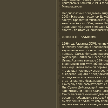
Григорьевич Хачикян, с 1994 год
Миндиашвили.
Неоднократный обладатель титу
2003). Награжден орденом Друж
заслуги в развитии физической 
комитета России. Обладатель Н
номинации «За волю к победе» (
спорта» по итогам Олимпийских и
Женат, сын – Абдурахман.
1996 год, Атланта, XXVI летни
В Атланту делегация Красноярск
внушительным составом: шесть ч
награды. Самые большие надежд
Бувайсара Сайтиева. После его
Ивана Ярыгина в январе 1994 г
«Запомните, это будущий олимп
весь мир школы вольной борьбы н
что двадцатилетнему спортсмену
пьедестал. Однако в предолимпи
молодежном, а затем и на взрос
старты планеты была заработан
Сайтиеву пришлось встречаться 
Янг-Суном. Действующий чемпион
заработать ни одного балла. Ито
Сайтиев стал самым молодым че
россиян, победившим в весовой к
выступления в Атланте ему прис
медаль – первая и самая дорогая