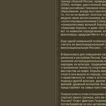
тренер сборной России, приведш
(2000), человек, удостоенный з
среди российских тренеров член
образования, всегда был притяга
то, что он не вывозит золотые з
медали своих воспитанников, в
«золотопромышленником Сибири»
«генералиссимус вольной борьбы
«бакалавр борьбы» и даже «бог 
вот те немногие определения, к
красноярца «дедушки Мито» из ус
Еще одной уникальной особенно
считать ее многонациональный с
многонациональную Россию», – г
В Красноярск для повышения сво
регионов и республик России. Ка
значение интернациональному во
народам, их культуре, традициям
становления личности спортсмен
мастерства на ковре. Борьба име
спорта она вышла из народа, со
о нравственности, этике и эстет
подход к другой культуре, други
крепкий, дружный коллектив. Вос
представляют на самых престиж
Показателен в этом отношении 
спросил своего тренера, кого же
Россию? Ответ Дмитрия Георгие
потом Бувайсар не раз цитирова