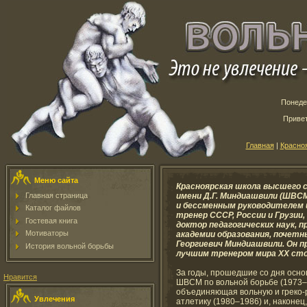
Понедел
Приве
Главная
|
Красно
Меню сайта
Красноярская школа высшего 
Главная страница
имени Д.Г. Миндиашвили (ШВСМ
и бессменным руководителем
Каталог файлов
тренер СССР, России и Грузии
Гостевая книга
доктор педагогических наук, 
Мотиваторы
академии образования, почетн
Георгиевич Миндиашвили. Он п
История вольной борьбы
лучшим тренером мира XX ст
За годы, прошедшие со дня осно
Нравится
ШВСМ по вольной борьбе (1973–
объединяющая вольную и греко-р
Увлечения
атлетику (1980–1986) и, наконец