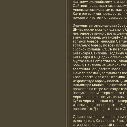
кратному олимпийскому чемпиону
Сайтиев продолжает свои выступ
мировым чемпионатам и, главное,
Как и его великий предшественн
немало эпитетов и от своих сопе
Знаменитый американский борец
Шульц после тяжелой схватки с 
лет, одновременно с возмущени
змея, а не борец, Бувайсар!» И
вольной борьбе Геннадий Сапуно
тотальную борьбу по всей площа
сборной команды СССР по вольн
Бувайсара Сайтиева «водяным че
Бувайсара и еще один олимпийск
Муртазалиев окрестил его «гига
борьбу Сайтиева на чемпионате
властелин борцовского ковра!»
Немало прозвищ получили от во
Красноярска. Алексея Охапкина 
искрометную борьбу болельщики
Владимира Модосяна окрестили 
проявлял на ковре железную во
Заслуженного мастера спорта С
мира за его головокружительны
Кубка мира и назвали «фантазер
и восхищения красноярского борц
престижных Дворцов спорта в СШ
Однако чемпионом по лестным, 
руководитель Красноярской шко
сомнения, легендарный тренер,