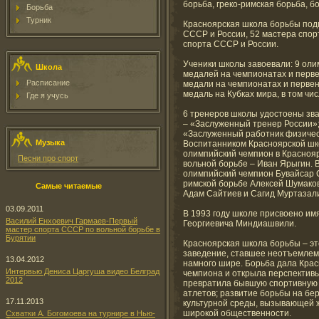
борьба, греко-римская борьба, б
Борьба
Турник
Красноярская школа борьбы подг
СССР и России, 52 мастера спор
спорта СССР и России.
Ученики школы завоевали: 9 олим
Школа
медалей на чемпионатах и первен
Расписание
медали на чемпионатах и первенс
медаль на Кубках мира, в том чис
Где я учусь
6 тренеров школы удостоены зв
– «Заслуженный тренер России»;
«Заслуженный работник физичес
Музыка
Воспитанником Красноярской шк
олимпийский чемпион в Краснояр
Песни про спорт
вольной борьбе – Иван Ярыгин. 
олимпийский чемпион Бувайсар С
римской борьбе Алексей Шумако
Самые читаемые
Адам Сайтиев и Сагид Муртазал
03.09.2011
В 1993 году школе присвоено им
Василий Енхоевич Гармаев-Первый
Георгиевича Миндиашвили.
мастер спорта СССР по вольной борьбе в
Бурятии
Красноярская школа борьбы – эт
заведение, ставшее неотъемлем
13.04.2012
намного шире. Борьба дала Крас
Интервью Дениса Царгуша видео Белград
чемпиона и открыла перспективы
2012
превратила бывшую спортивную 
атлетов; развитие борьбы на бе
17.11.2013
культурной среды, вызывающей 
широкой общественности.
Схватки А. Богомоева на турнире в Нью-