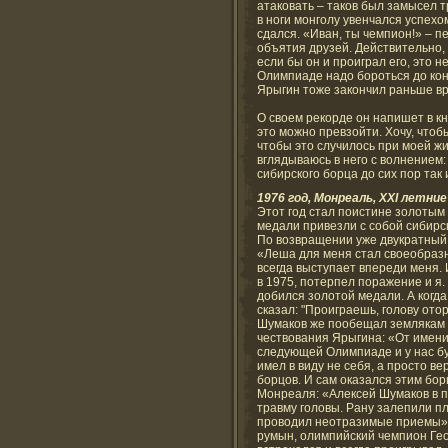
атаковать – таков был замысел 
в ноги монголу увенчался успехо
сдался. «Иван, ты чемпион!» – п
объятия друзей. Действительно,
если бы он и проиграл его, это 
Олимпиаде надо бороться до кон
Ярыгин тоже закончил раньше в
О своем рекорде он напишет в кн
это можно превзойти. Хочу, чтоб
чтобы это случилось при моей жи
вглядываюсь в него с волнением
сибирского борца до сих пор так 
1976 год, Монреаль, XXI летни
Этот год стал поистине золотым
медали привезли с собой сибирс
По возвращении уже двукратный
«Леша для меня стал своеобразн
всегда выступает впереди меня.
в 1975, потерпел поражение и я.
добился золотой медали. А когда
сказал: "Проиграешь, голову ото
Шумаков же пообещал землякам о
чествования Ярыгина: «От имени 
следующей Олимпиаде и у нас бу
имел в виду не себя, а просто в
борцов. И сам оказался этим бо
Монреаля: «Алексей Шумаков в п
травму головы. Рану залепили п
проводил неотразимые приемы».
румын, олимпийский чемпион Гео