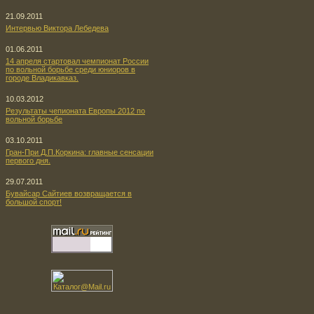
21.09.2011
Интервью Виктора Лебедева
01.06.2011
14 апреля стартовал чемпионат России
по вольной борьбе среди юниоров в
городе Владикавказ.
10.03.2012
Результаты чепионата Европы 2012 по
вольной борьбе
03.10.2011
Гран-При Д.П.Коркина: главные сенсации
первого дня.
29.07.2011
Бувайсар Сайтиев возвращается в
большой спорт!