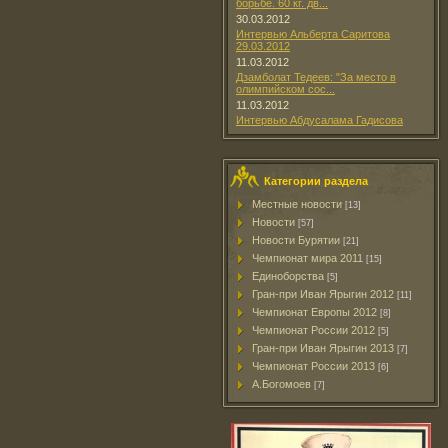
борьбе. 60 кг. дв...
30.03.2012
Интервью Альберта Саритова
29.03.2012
11.03.2012
Дзамболат Тедеев: "За место в
олимпийском сос...
11.03.2012
Интервью Абдусалама Гадисова
Категории раздела
Местные новости
[13]
Новости
[57]
Новости Бурятии
[21]
Чемпионат мира 2011
[15]
Единоборства
[5]
Гран-при Иван Ярыгин 2012
[11]
Чемпионат Европы 2012
[8]
Чемпионат России 2012
[5]
Гран-при Иван Ярыгин 2013
[7]
Чемпионат России 2013
[6]
А.Богомоев
[7]