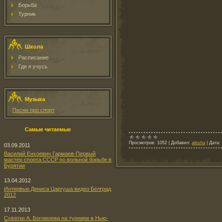
Борьба
Турник
Школа
Расписание
Где я учусь
Музыка
Песни про спорт
Самые читаемые
Просмотров:
1052
|
Добавил:
alesha
|
Дата:
03.09.2011
Василий Енхоевич Гармаев-Первый
мастер спорта СССР по вольной борьбе в
Бурятии
13.04.2012
Интервью Дениса Царгуша видео Белград
2012
17.11.2013
Схватки А. Богомоева на турнире в Нью-