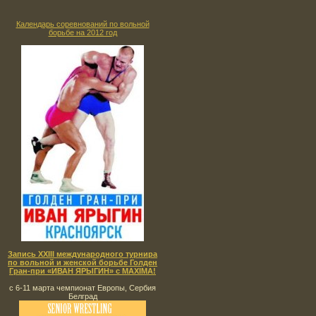
Календарь соревнований по вольной
борьбе на 2012 год
Запись XXIII международного турнира
по вольной и женской борьбе Голден
Гран-при «ИВАН ЯРЫГИН» с MAXIMA!
с 6-11 марта чемпионат Европы, Сербия
Белград