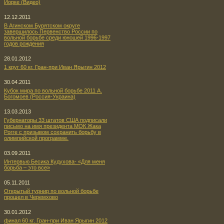
Йорке (Видео)
12.12.2011
В Агинском Бурятском округе
завершилось Первенство России по
вольной борьбе среди юношей 1996-1997
годов рождения
28.01.2012
1 круг 60 кг. Гран-при Иван Ярыгин 2012
30.04.2011
Кубок мира по вольной борьбе 2011 А.
Богомоев (Россия-Украина)
13.03.2013
Губернаторы 33 штатов США подписали
письмо на имя президента МОК Жака
Рогге с призывом сохранить борьбу в
олимпийской программе.
03.09.2011
Интервью Бесика Кудухова- «Для меня
борьба – это все»
05.11.2011
Открытый турнир по вольной борьбе
прошел в Черемхово
30.01.2012
финал 60 кг. Гран-при Иван Ярыгин 2012