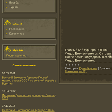
Борьба
Турник
Школа
Расписание
Где я учусь
Главный бой турнира DREAM
Музыка
Федор Емельяненко vs. Сатоши
Песни про спорт
После разменов ударами в стой
Федор Емельяненко.
Самые читаемые
Категория:
Единоборства
|
Просмотр
Комментарии (2)
03.09.2011
Василий Енхоевич Гармаев-Первый
мастер спорта СССР по вольной борьбе в
Бурятии
13.04.2012
Интервью Дениса Царгуша видео Белград
2012
17.11.2013
Схватки А. Богомоева на турнире в Нью-