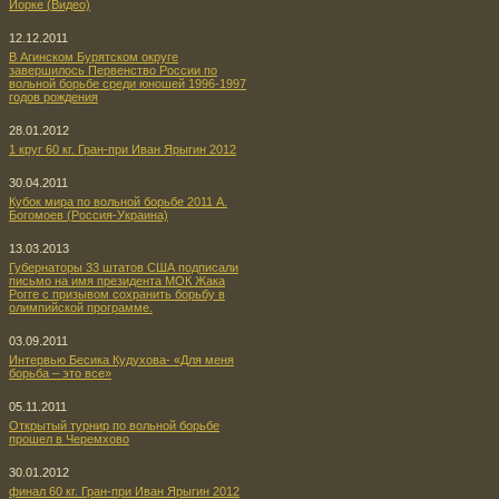
Йорке (Видео)
12.12.2011
В Агинском Бурятском округе
завершилось Первенство России по
вольной борьбе среди юношей 1996-1997
годов рождения
28.01.2012
1 круг 60 кг. Гран-при Иван Ярыгин 2012
30.04.2011
Кубок мира по вольной борьбе 2011 А.
Богомоев (Россия-Украина)
13.03.2013
Губернаторы 33 штатов США подписали
письмо на имя президента МОК Жака
Рогге с призывом сохранить борьбу в
олимпийской программе.
03.09.2011
Интервью Бесика Кудухова- «Для меня
борьба – это все»
05.11.2011
Открытый турнир по вольной борьбе
прошел в Черемхово
30.01.2012
финал 60 кг. Гран-при Иван Ярыгин 2012