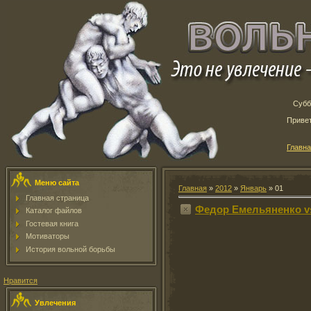
Субб
Приве
Главн
Меню сайта
Главная
»
2012
»
Январь
»
01
Главная страница
Федор Емельяненко v
Каталог файлов
Гостевая книга
Мотиваторы
История вольной борьбы
Нравится
Увлечения