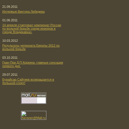
21.09.2011
Интервью Виктора Лебедева
01.06.2011
14 апреля стартовал чемпионат России
по вольной борьбе среди юниоров в
городе Владикавказ.
10.03.2012
Результаты чепионата Европы 2012 по
вольной борьбе
03.10.2011
Гран-При Д.П.Коркина: главные сенсации
первого дня.
29.07.2011
Бувайсар Сайтиев возвращается в
большой спорт!