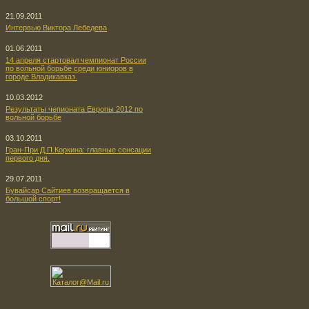
21.09.2011
Интервью Виктора Лебедева
01.06.2011
14 апреля стартовал чемпионат России
по вольной борьбе среди юниоров в
городе Владикавказ.
10.03.2012
Результаты чепионата Европы 2012 по
вольной борьбе
03.10.2011
Гран-При Д.П.Коркина: главные сенсации
первого дня.
29.07.2011
Бувайсар Сайтиев возвращается в
большой спорт!