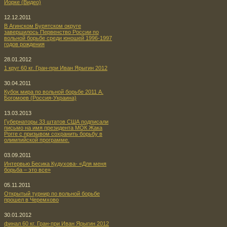
Йорке (Видео)
12.12.2011
В Агинском Бурятском округе
завершилось Первенство России по
вольной борьбе среди юношей 1996-1997
годов рождения
28.01.2012
1 круг 60 кг. Гран-при Иван Ярыгин 2012
30.04.2011
Кубок мира по вольной борьбе 2011 А.
Богомоев (Россия-Украина)
13.03.2013
Губернаторы 33 штатов США подписали
письмо на имя президента МОК Жака
Рогге с призывом сохранить борьбу в
олимпийской программе.
03.09.2011
Интервью Бесика Кудухова- «Для меня
борьба – это все»
05.11.2011
Открытый турнир по вольной борьбе
прошел в Черемхово
30.01.2012
финал 60 кг. Гран-при Иван Ярыгин 2012