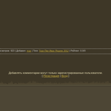
осмотров
: 923 |
Добавил
:
max
|
Теги
:
Гран-При Иван Ярыгин 2012
|
Рейтинг
:
0.0
/
0
Добавлять комментарии могут только зарегистрированные пользователи.
[
Регистрация
|
Вход
]