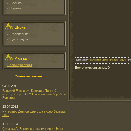
Борьба
Турник
Школа
Расписание
Где я учусь
Музыка
Категория
:
Гран-при Иван Ярыгин 2012
|
Пр
Песни про спорт
Всего комментариев
:
0
Самые читаемые
03.09.2011
Василий Енхоевич Гармаев-Первый
мастер спорта СССР по вольной борьбе в
Бурятии
13.04.2012
Интервью Дениса Царгуша видео Белград
2012
17.11.2013
Схватки А. Богомоева на турнире в Нью-