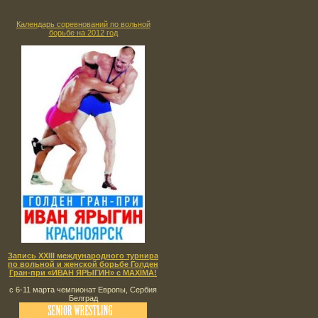
Календарь соревнований по вольной
борьбе на 2012 год
Запись XXIII международного турнира
по вольной и женской борьбе Голден
Гран-при «ИВАН ЯРЫГИН» с MAXIMA!
с 6-11 марта чемпионат Европы, Сербия
Белград