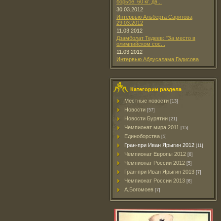
борьбе. 60 кг. дв...
30.03.2012
Интервью Альберта Саритова
29.03.2012
11.03.2012
Дзамболат Тедеев: "За место в
олимпийском сос...
11.03.2012
Интервью Абдусалама Гадисова
Категории раздела
Местные новости
[13]
Новости
[57]
Новости Бурятии
[21]
Чемпионат мира 2011
[15]
Единоборства
[5]
Гран-при Иван Ярыгин 2012
[11]
Чемпионат Европы 2012
[8]
Чемпионат России 2012
[5]
Гран-при Иван Ярыгин 2013
[7]
Чемпионат России 2013
[6]
А.Богомоев
[7]