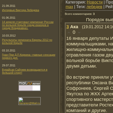
Категория
:
Новости
|
Про
21.09.2011
max
|
Теги
:
лебедев
|
Рей
Интервью Виктора Лебедева
Всего комментариев
:
3
01.06.2011
Порядок выв
14 апреля стартовал чемпионат России
по вольной борьбе среди юниоров в
3
Ака
(19.01.2012 14:1
городе Владикавказ.
0
10.03.2012
16 января депутаты И
Результаты чепионата Европы 2012 по
коммунальщиками, на
вольной борьбе
жилищно-коммунально
03.10.2011
отравления газом дв
Гран-При Д.П.Коркина: главные сенсации
первого дня.
вольной борьбе Викт
двумя детьми.
29.07.2011
Бувайсар Сайтиев возвращается в
большой спорт!
Во встрече приняли 
республики Оксана В
Софронеев, Сергей С
Якутска по ЖКХ Арте
спортивного мастерст
представители Росте
компаний и другие.