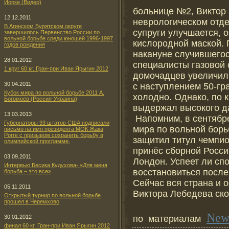
Йорке (Видео)
больнице №2, Виктор 
12.12.2011
неврологическом отде
В Агинском Бурятском округе
супруги улучшается, 
завершилось Первенство России по
вольной борьбе среди юношей 1996-1997
кислородной маской.
годов рождения
накануне случившего
28.01.2012
специалисты газовой 
1 круг 60 кг. Гран-при Иван Ярыгин 2012
домочадцев увеличили
30.04.2011
с наступлением 50-гр
Кубок мира по вольной борьбе 2011 А.
холодно. Однако, по к
Богомоев (Россия-Украина)
выдержал высокого да
13.03.2013
Напомним, в сентябр
Губернаторы 33 штатов США подписали
мира по вольной борь
письмо на имя президента МОК Жака
Рогге с призывом сохранить борьбу в
защитил титул чемпион
олимпийской программе.
принёс сборной Росси
03.09.2011
Лондон. Успеет ли сп
Интервью Бесика Кудухова- «Для меня
восстановиться после
борьба – это все»
Сейчас вся страна и 
05.11.2011
Виктора Лебедева ск
Открытый турнир по вольной борьбе
прошел в Черемхово
New
по материалам
30.01.2012
финал 60 кг. Гран-при Иван Ярыгин 2012