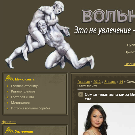
Субб
Приве
Главн
Меню сайта
Главная
»
2012
»
Январь
»
14
» Семь
газом во сне
Главная страница
Каталог файлов
Семья чемпиона мира Ви
Гостевая книга
сне
Мотиваторы
История вольной борьбы
Нравится
Увлечения