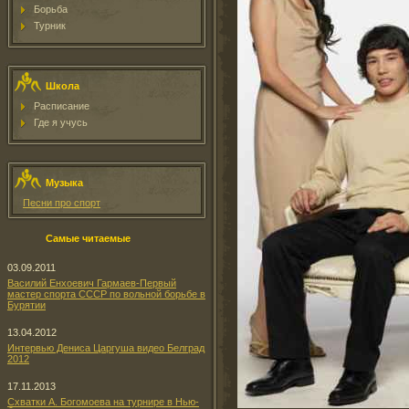
Борьба
Турник
Школа
Расписание
Где я учусь
Музыка
Песни про спорт
Самые читаемые
03.09.2011
Василий Енхоевич Гармаев-Первый
мастер спорта СССР по вольной борьбе в
Бурятии
13.04.2012
Интервью Дениса Царгуша видео Белград
2012
17.11.2013
Схватки А. Богомоева на турнире в Нью-