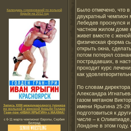
Было отмечено, что в
Календарь соревнований по вольной
борьбе на 2012 год
двукратный чемпион 
Лебедев проснулся и 
частном жилом доме н
живет вместе с женой
физическая форма сыг
открыть окна, сделат
потом потерял созна
пострадавших, в нас
проходит курс лечени
как удовлетворительн
По словам директора
Александра Игнатьев
газом метаном Виктор
имени Ярыгина 25-29 
Запись XXIII международного турнира
по вольной и женской борьбе Голден
подготовиться к друг
Гран-при «ИВАН ЯРЫГИН» с MAXIMA!
числе – к Олимпиаде,
с 6-11 марта чемпионат Европы, Сербия
Белград
Лондоне в этом году, 