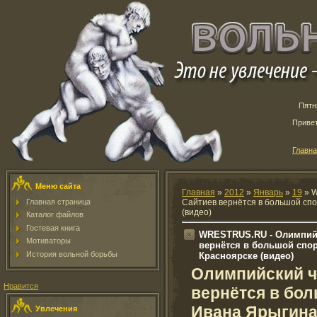
Пятн
Приве
Главн
Меню сайта
Главная
»
2012
»
Январь
»
19
» W
Главная страница
Сайтиев вернётся в большой спо
(видео)
Каталог файлов
Гостевая книга
WRESTRUS.RU - Олимпий
Мотиваторы
вернётся в большой спор
История вольной борьбы
Красноярске (видео)
Олимпийский ч
Нравится
вернётся в бол
Ивана Ярыгина
Увлечения