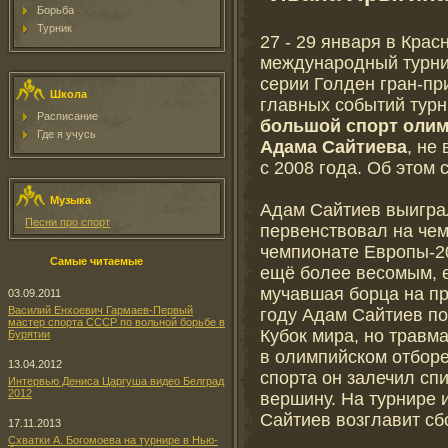
Борьба
Турник
27 - 29 января в Крас
международный турни
серии Голден гран-пр
Школа
главных событий турн
Расписание
большой спорт олим
Где я учусь
Адама Сайтиева
, не
с 2008 года. Об этом
Музыка
Адам Сайтиев выигра
Песни про спорт
первенствовал на чем
чемпионате Европы-20
Самые читаемые
ещё более весомым, е
мучавшая борца на пр
03.09.2011
Василий Енхоевич Гармаев-Первый
году Адам Сайтиев по
мастер спорта СССР по вольной борьбе в
Кубок мира, но травм
Бурятии
в олимпийском отборе
13.04.2012
спорта он залечил сп
Интервью Дениса Царгуша видео Белград
2012
вершину. На турнире
Сайтиев возглавит сб
17.11.2013
Схватки А. Богомоева на турнире в Нью-