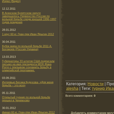
Йорке (Видео)
12.12.2011
В Агинском Бурятском округе
завершилось Первенство России по
вольной борьбе среди юношей 1996-1997
годов рождения
28.01.2012
1 круг 60 кг. Гран-при Иван Ярыгин 2012
30.04.2011
Кубок мира по вольной борьбе 2011 А.
Богомоев (Россия-Украина)
13.03.2013
Губернаторы 33 штатов США подписали
письмо на имя президента МОК Жака
Рогге с призывом сохранить борьбу в
олимпийской программе.
03.09.2011
Интервью Бесика Кудухова- «Для меня
Категория
:
Новости
|
Про
борьба – это все»
alesha
|
Теги
:
турнир Ива
05.11.2011
Всего комментариев
:
0
Открытый турнир по вольной борьбе
прошел в Черемхово
30.01.2012
финал 60 кг. Гран-при Иван Ярыгин 2012
Добавлять комментарии могу