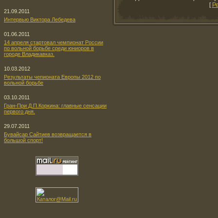
[
Р
21.09.2011
Интервью Виктора Лебедева
01.06.2011
14 апреля стартовал чемпионат России
по вольной борьбе среди юниоров в
городе Владикавказ.
10.03.2012
Результаты чепионата Европы 2012 по
вольной борьбе
03.10.2011
Гран-При Д.П.Коркина: главные сенсации
первого дня.
29.07.2011
Бувайсар Сайтиев возвращается в
большой спорт!