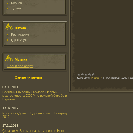
Борьба
Турник
Школа
Расписание
Где я учусь
Музыка
Песни про спорт
Самые читаемые
Категория:
Новости
|
Просмотров:
1296
|
До
03.09.2011
Василий Енхоевич Гармаев-Первый
мастер спорта СССР по вольной борьбе в
Бурятии
13.04.2012
Интервью Дениса Царгуша видео Белград
2012
17.11.2013
Схватки А. Богомоева на турнире в Нью-