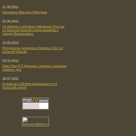
21.09.2011
Интервью Виктора Лебедева
01.06.2011
14 апреля стартовал чемпионат России
по вольной борьбе среди юниоров в
городе Владикавказ.
10.03.2012
Результаты чепионата Европы 2012 по
вольной борьбе
03.10.2011
Гран-При Д.П.Коркина: главные сенсации
первого дня.
29.07.2011
Бувайсар Сайтиев возвращается в
большой спорт!