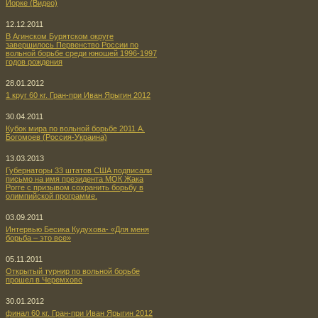
Йорке (Видео)
12.12.2011
В Агинском Бурятском округе
завершилось Первенство России по
вольной борьбе среди юношей 1996-1997
годов рождения
28.01.2012
1 круг 60 кг. Гран-при Иван Ярыгин 2012
30.04.2011
Кубок мира по вольной борьбе 2011 А.
Богомоев (Россия-Украина)
13.03.2013
Губернаторы 33 штатов США подписали
письмо на имя президента МОК Жака
Рогге с призывом сохранить борьбу в
олимпийской программе.
03.09.2011
Интервью Бесика Кудухова- «Для меня
борьба – это все»
05.11.2011
Открытый турнир по вольной борьбе
прошел в Черемхово
30.01.2012
финал 60 кг. Гран-при Иван Ярыгин 2012