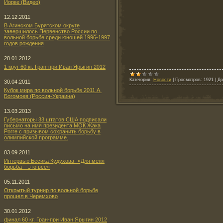
Йорке (Видео)
12.12.2011
В Агинском Бурятском округе
завершилось Первенство России по
вольной борьбе среди юношей 1996-1997
годов рождения
28.01.2012
1 круг 60 кг. Гран-при Иван Ярыгин 2012
Категория:
Новости
|
Просмотров:
1921
|
До
30.04.2011
Кубок мира по вольной борьбе 2011 А.
Богомоев (Россия-Украина)
13.03.2013
Губернаторы 33 штатов США подписали
письмо на имя президента МОК Жака
Рогге с призывом сохранить борьбу в
олимпийской программе.
03.09.2011
Интервью Бесика Кудухова- «Для меня
борьба – это все»
05.11.2011
Открытый турнир по вольной борьбе
прошел в Черемхово
30.01.2012
финал 60 кг. Гран-при Иван Ярыгин 2012