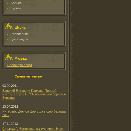
Борьба
Турник
Школа
Расписание
Где я учусь
Музыка
Песни про спорт
Самые читаемые
03.09.2011
Василий Енхоевич Гармаев-Первый
мастер спорта СССР по вольной борьбе в
Бурятии
13.04.2012
Интервью Дениса Царгуша видео Белград
2012
17.11.2013
Схватки А. Богомоева на турнире в Нью-