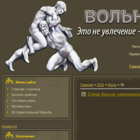
Пятн
Приве
Главн
Меню сайта
Главная
»
2011
»
Июль
»
30
Главная страница
Супер бросок чемпионат
Каталог файлов
Гостевая книга
Мотиваторы
История вольной борьбы
Нравится
Увлечения