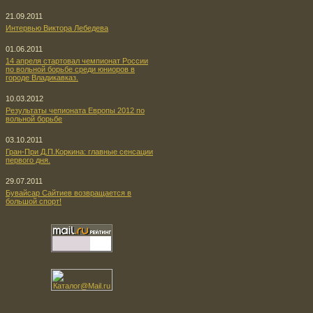
21.09.2011
Интервью Виктора Лебедева
01.06.2011
14 апреля стартовал чемпионат России
по вольной борьбе среди юниоров в
городе Владикавказ.
10.03.2012
Результаты чепионата Европы 2012 по
вольной борьбе
03.10.2011
Гран-При Д.П.Коркина: главные сенсации
первого дня.
29.07.2011
Бувайсар Сайтиев возвращается в
большой спорт!