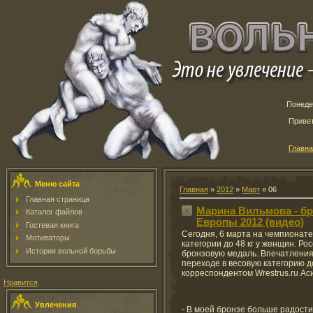
Понедел
Приве
Главн
Меню сайта
Главная
»
2012
»
Март
»
06
Главная страница
Марина Вильмова - б
Каталог файлов
Европы 2012 (видео)
Гостевая книга
Сегодня, 6 марта на чемпионат
Мотиваторы
категории до 48 кг у женщин. Р
История вольной борьбы
бронзовую медаль. Впечатления
переходе в весовую категорию д
корреспондентом Wrestrus.ru Ас
Нравится
Увлечения
- В моей бронзе больше радости