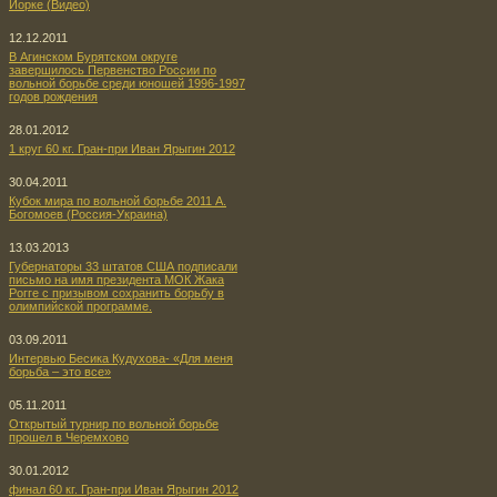
Йорке (Видео)
12.12.2011
В Агинском Бурятском округе
завершилось Первенство России по
вольной борьбе среди юношей 1996-1997
годов рождения
28.01.2012
1 круг 60 кг. Гран-при Иван Ярыгин 2012
30.04.2011
Кубок мира по вольной борьбе 2011 А.
Богомоев (Россия-Украина)
13.03.2013
Губернаторы 33 штатов США подписали
письмо на имя президента МОК Жака
Рогге с призывом сохранить борьбу в
олимпийской программе.
03.09.2011
Интервью Бесика Кудухова- «Для меня
борьба – это все»
05.11.2011
Открытый турнир по вольной борьбе
прошел в Черемхово
30.01.2012
финал 60 кг. Гран-при Иван Ярыгин 2012