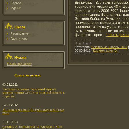
Вильмова. – Все-таки я впервые
Борьба
турнире в категории до 48 кг. До
Турник
юниорам в году 2006-2007. Коне
соревнованиях была конкретная 
Эстерой Добре из Румынии я пов
проморгала ее прием, а затем не
перешли в этом году из категории
Школа
чуть поменьше ростом, но очень 
Расписание
физически, прос
...
Читать дальш
Где я учусь
Категория:
Чемпионат Европы 2012
06.03.2012
|
Комментарии (0)
Музыка
Песни про спорт
Самые читаемые
03.09.2011
Василий Енхоевич Гармаев-Первый
мастер спорта СССР по вольной борьбе в
Бурятии
13.04.2012
Интервью Дениса Царгуша видео Белград
2012
17.11.2013
Схватки А. Богомоева на турнире в Нью-