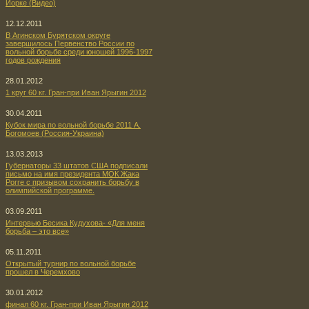
Йорке (Видео)
12.12.2011
В Агинском Бурятском округе
завершилось Первенство России по
вольной борьбе среди юношей 1996-1997
годов рождения
28.01.2012
1 круг 60 кг. Гран-при Иван Ярыгин 2012
30.04.2011
Кубок мира по вольной борьбе 2011 А.
Богомоев (Россия-Украина)
13.03.2013
Губернаторы 33 штатов США подписали
письмо на имя президента МОК Жака
Рогге с призывом сохранить борьбу в
олимпийской программе.
03.09.2011
Интервью Бесика Кудухова- «Для меня
борьба – это все»
05.11.2011
Открытый турнир по вольной борьбе
прошел в Черемхово
30.01.2012
финал 60 кг. Гран-при Иван Ярыгин 2012