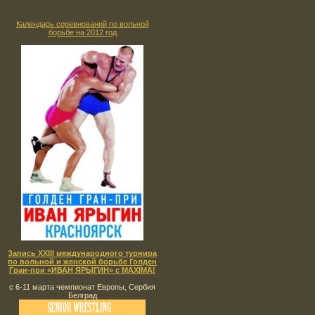
Календарь соревнований по вольной
борьбе на 2012 год
Запись XXIII международного турнира
по вольной и женской борьбе Голден
Гран-при «ИВАН ЯРЫГИН» с MAXIMA!
с 6-11 марта чемпионат Европы, Сербия
Белград