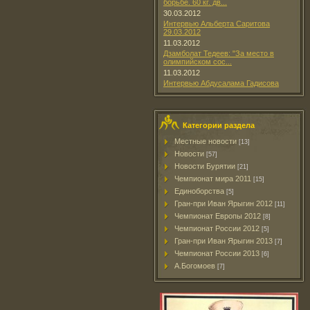
борьбе. 60 кг. дв...
30.03.2012
Интервью Альберта Саритова
29.03.2012
11.03.2012
Дзамболат Тедеев: "За место в
олимпийском сос...
11.03.2012
Интервью Абдусалама Гадисова
Категории раздела
Местные новости
[13]
Новости
[57]
Новости Бурятии
[21]
Чемпионат мира 2011
[15]
Единоборства
[5]
Гран-при Иван Ярыгин 2012
[11]
Чемпионат Европы 2012
[8]
Чемпионат России 2012
[5]
Гран-при Иван Ярыгин 2013
[7]
Чемпионат России 2013
[6]
А.Богомоев
[7]