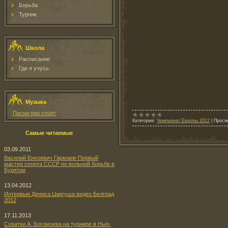
Борьба
Турник
Школа
Расписание
Где я учусь
Музыка
Песни про спорт
Категория:
Чемпионат Европы 2012
|
Просм
Самые читаемые
03.09.2011
Василий Енхоевич Гармаев-Первый
мастер спорта СССР по вольной борьбе в
Бурятии
13.04.2012
Интервью Дениса Царгуша видео Белград
2012
17.11.2013
Схватки А. Богомоева на турнире в Нью-