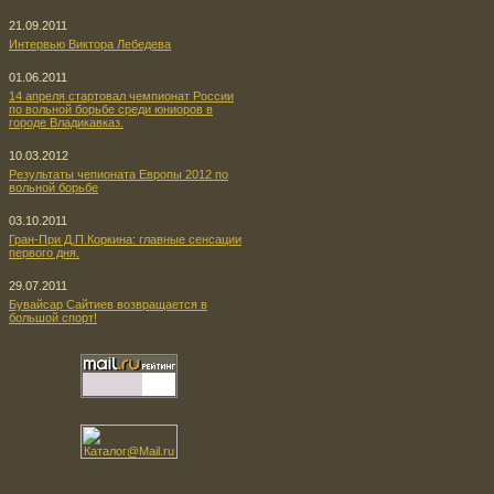
21.09.2011
Интервью Виктора Лебедева
01.06.2011
14 апреля стартовал чемпионат России
по вольной борьбе среди юниоров в
городе Владикавказ.
10.03.2012
Результаты чепионата Европы 2012 по
вольной борьбе
03.10.2011
Гран-При Д.П.Коркина: главные сенсации
первого дня.
29.07.2011
Бувайсар Сайтиев возвращается в
большой спорт!