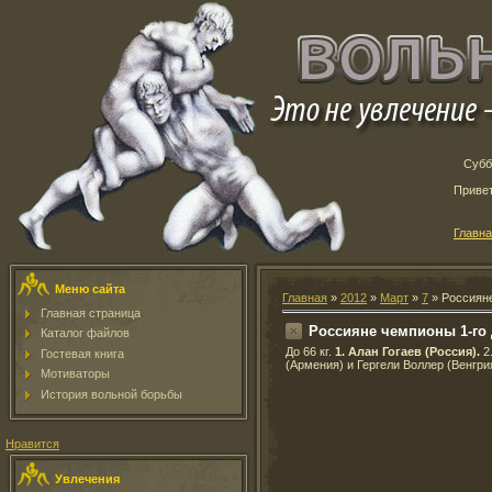
Субб
Приве
Главн
Меню сайта
Главная
»
2012
»
Март
»
7
» Россияне
Главная страница
Россияне чемпионы 1-го
Каталог файлов
До 66 кг.
1. Алан Гогаев (Россия).
2.
Гостевая книга
(Армения) и Гергели Воллер (Венгри
Мотиваторы
История вольной борьбы
Нравится
Увлечения