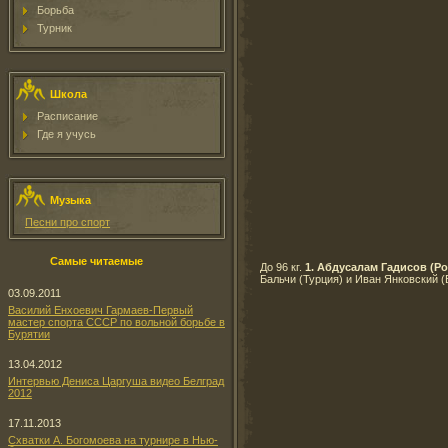
Борьба
Турник
Школа
Расписание
Где я учусь
Музыка
Песни про спорт
Самые читаемые
До 96 кг.
1. Абдусалам Гадисов (Ро
Бальчи (Турция) и Иван Янковский (
03.09.2011
Василий Енхоевич Гармаев-Первый
мастер спорта СССР по вольной борьбе в
Бурятии
13.04.2012
Интервью Дениса Царгуша видео Белград
2012
17.11.2013
Схватки А. Богомоева на турнире в Нью-