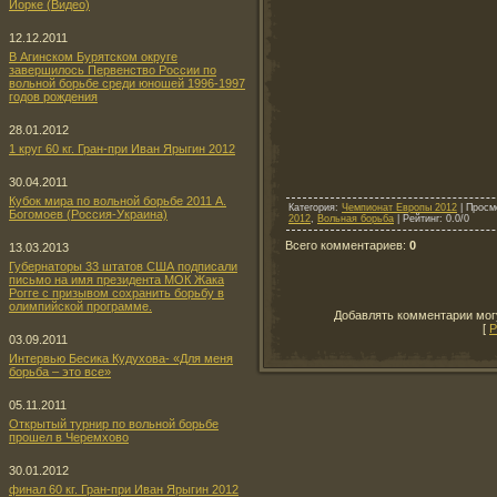
Йорке (Видео)
12.12.2011
В Агинском Бурятском округе
завершилось Первенство России по
вольной борьбе среди юношей 1996-1997
годов рождения
28.01.2012
1 круг 60 кг. Гран-при Иван Ярыгин 2012
30.04.2011
Кубок мира по вольной борьбе 2011 А.
Категория
:
Чемпионат Европы 2012
|
Просм
Богомоев (Россия-Украина)
2012
,
Вольная борьба
|
Рейтинг
:
0.0
/
0
Всего комментариев
:
0
13.03.2013
Губернаторы 33 штатов США подписали
письмо на имя президента МОК Жака
Рогге с призывом сохранить борьбу в
олимпийской программе.
Добавлять комментарии могу
[
Р
03.09.2011
Интервью Бесика Кудухова- «Для меня
борьба – это все»
05.11.2011
Открытый турнир по вольной борьбе
прошел в Черемхово
30.01.2012
финал 60 кг. Гран-при Иван Ярыгин 2012