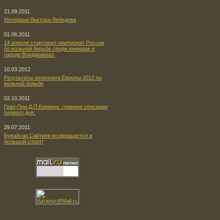
21.09.2011
Интервью Виктора Лебедева
01.06.2011
14 апреля стартовал чемпионат России
по вольной борьбе среди юниоров в
городе Владикавказ.
10.03.2012
Результаты чепионата Европы 2012 по
вольной борьбе
03.10.2011
Гран-При Д.П.Коркина: главные сенсации
первого дня.
29.07.2011
Бувайсар Сайтиев возвращается в
большой спорт!